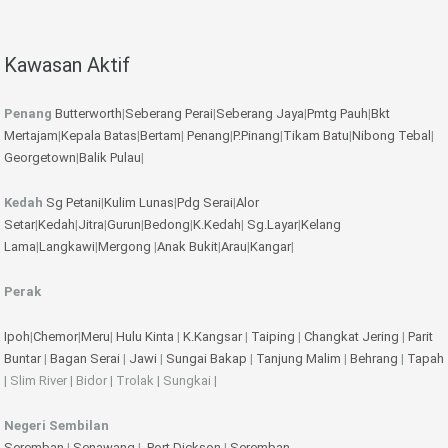
Kawasan Aktif
Penang
Butterworth
|
Seberang Perai
|
Seberang Jaya
|
Pmtg Pauh
|
Bkt
Mertajam
|
Kepala Batas
|
Bertam
|
Penang
|
P.Pinang
|
Tikam Batu
|
Nibong Tebal
|
Georgetown
|
Balik Pulau
|
Kedah
Sg Petani
|
Kulim
Lunas
|
Pdg Serai
|
Alor
Setar
|
Kedah
|
Jitra
|
Gurun
|
Bedong
|
K.Kedah
|
Sg.Layar
|
Kelang
Lama
|
Langkawi
|
Mergong
|
Anak Bukit
|
Arau
|
Kangar
|
Perak
Ipoh
|
Chemor
|
Meru
|
Hulu Kinta
|
K.Kangsar
|
Taiping
|
Changkat Jering
|
Parit
Buntar
|
Bagan Serai
|
Jawi
|
Sungai Bakap
|
Tanjung Malim
|
Behrang
|
Tapah
| Slim River | Bidor | Trolak | Sungkai |
Negeri Sembilan
Seremban
|
Senawang
|
Port Dickson
|
Seremban