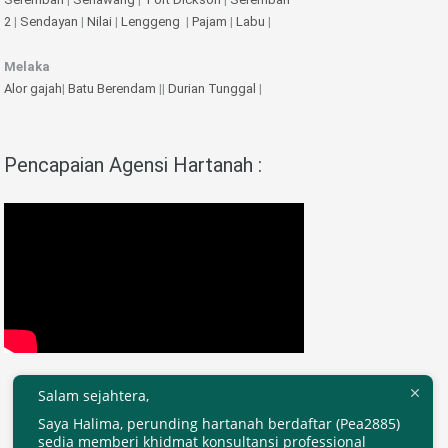
2
|
Sendayan
|
Nilai
|
Lenggeng
|
Pajam
|
Labu
|
Melaka
Alor gajah
|
Batu Berendam
||
Durian Tunggal
|
Pencapaian Agensi Hartanah :
Salam sejahtera,
Saya Halima, perunding hartanah berdaftar (Pea2885)
sedia memberi khidmat konsultansi professional