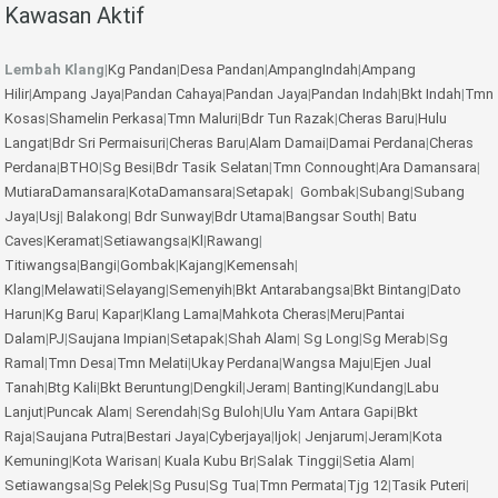
Kawasan Aktif
Lembah Klang
|
Kg Pandan
|
Desa Pandan
|
AmpangIndah
|
Ampang
Hilir
|
Ampang Jaya
|
Pandan Cahaya
|
Pandan Jaya
|
Pandan Indah
|
Bkt Indah
|
Tmn
Kosas
|
Shamelin Perkasa
|
Tmn Maluri
|
Bdr Tun Razak
|
Cheras Baru
|
Hulu
Langat
|
Bdr Sri Permaisuri
|
Cheras Baru
|
Alam Damai
|
Damai Perdana
|
Cheras
Perdana
|
BTHO
|
Sg Besi
|
Bdr Tasik Selatan
|
Tmn Connought
|
Ara Damansara
|
MutiaraDamansara
|
KotaDamansara
|
Setapak
|
Gombak
|
Subang
|
Subang
Jaya
|
Usj
|
Balakong
|
Bdr Sunway
|
Bdr Utama
|
Bangsar South
|
Batu
Caves
|
Keramat
|
Setiawangsa
|
Kl
|
Rawang
|
Titiwangsa
|
Bangi
|
Gombak
|
Kajang
|
Kemensah
|
Klang
|
Melawati
|
Selayang
|
Semenyih
|
Bkt Antarabangsa
|
Bkt Bintang
|
Dato
Harun
|
Kg Baru
|
Kapar
|
Klang Lama
|
Mahkota Cheras
|
Meru
|
Pantai
Dalam
|
PJ
|
Saujana Impian
|
Setapak
|
Shah Alam
|
Sg Long
|
Sg Merab
|
Sg
Ramal
|
Tmn Desa
|
Tmn Melati
|
Ukay Perdana
|
Wangsa Maju
|
Ejen Jual
Tanah
|
Btg Kali
|
Bkt Beruntung
|
Dengkil
|
Jeram
|
Banting
|
Kundang
|
Labu
Lanjut
|
Puncak Alam
|
Serendah
|
Sg Buloh
|
Ulu Yam
Antara Gapi
|
Bkt
Raja
|
Saujana Putra
|
Bestari Jaya
|
Cyberjaya
|
Ijok
|
Jenjarum
|
Jeram
|
Kota
Kemuning
|
Kota Warisan
|
Kuala Kubu Br
|
Salak Tinggi
|
Setia Alam
|
Setiawangsa
|
Sg Pelek
|
Sg Pusu
|
Sg Tua
|
Tmn Permata
|
Tjg 12
|
Tasik Puteri
|