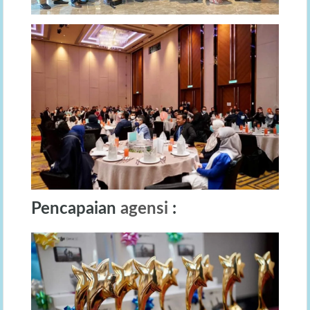
Pencapaian
agensi
: