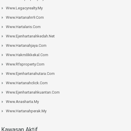
Www.legacyrealty.my
Www.hartanahn9.com
Www.hartalaris.com
Www.ejenhartanahkedah.net
Www.hartanahjaya.com
Www.hakmilikkekal.com
Www.rfsproperty.com
Www.ejenhartanahutara.com
Www.hartanahclick.com
Www.ejenhartanahkuantan.com
Www.anasharta.my
Www.hartanahperak.my
Kawasan Aktif