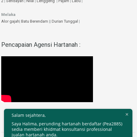
2
|
Sendayan
|
Nilai
|
Lenggeng
|
Pajam
|
Labu
|
Melaka
Alor gajah
|
Batu Berendam
||
Durian Tunggal
|
Pencapaian Agensi Hartanah :
Salam sejahtera,
Saya Halima, perunding hartanah berdaftar (Pea2885)
sedia memberi khidmat konsultansi professional
jualan hartanah anda.