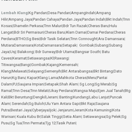
Lembah Klang
|
Kg Pandan
|
Desa Pandan
|
AmpangIndah
|
Ampang
Hilir
|
Ampang Jaya
|
Pandan Cahaya
|
Pandan Jaya
|
Pandan Indah
|
Bkt Indah
|
Tmn
Kosas
|
Shamelin Perkasa
|
Tmn Maluri
|
Bdr Tun Razak
|
Cheras Baru
|
Hulu
Langat
|
Bdr Sri Permaisuri
|
Cheras Baru
|
Alam Damai
|
Damai Perdana
|
Cheras
Perdana
|
BTHO
|
Sg Besi
|
Bdr Tasik Selatan
|
Tmn Connought
|
Ara Damansara
|
MutiaraDamansara
|
KotaDamansara
|
Setapak
|
Gombak
|
Subang
|
Subang
Jaya
|
Usj
|
Balakong
|
Bdr Sunway
|
Bdr Utama
|
Bangsar South
|
Batu
Caves
|
Keramat
|
Setiawangsa
|
Kl
|
Rawang
|
Titiwangsa
|
Bangi
|
Gombak
|
Kajang
|
Kemensah
|
Klang
|
Melawati
|
Selayang
|
Semenyih
|
Bkt Antarabangsa
|
Bkt Bintang
|
Dato
Harun
|
Kg Baru
|
Kapar
|
Klang Lama
|
Mahkota Cheras
|
Meru
|
Pantai
Dalam
|
PJ
|
Saujana Impian
|
Setapak
|
Shah Alam
|
Sg Long
|
Sg Merab
|
Sg
Ramal
|
Tmn Desa
|
Tmn Melati
|
Ukay Perdana
|
Wangsa Maju
|
Ejen Jual Tanah
|
Btg
Kali
|
Bkt Beruntung
|
Dengkil
|
Jeram
|
Banting
|
Kundang
|
Labu Lanjut
|
Puncak
Alam
|
Serendah
|
Sg Buloh
|
Ulu Yam
Antara Gapi
|
Bkt Raja
|
Saujana
Putra
|
Bestari Jaya
|
Cyberjaya
|
Ijok
|
Jenjarum
|
Jeram
|
Kota Kemuning
|
Kota
Warisan
|
Kuala Kubu Br
|
Salak Tinggi
|
Setia Alam
|
Setiawangsa
|
Sg Pelek
|
Sg
Pusu
|
Sg Tua
|
Tmn Permata
|
Tjg 12
|
Tasik Puteri
|