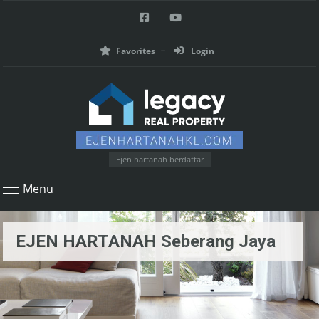
Favorites
Login
Ejen hartanah berdaftar
Menu
EJEN HARTANAH Seberang Jaya