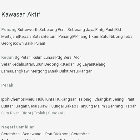
Kawasan Aktif
Penang
Butterworth
|
Seberang Perai
|
Seberang Jaya
|
Pmtg Pauh
|
Bkt
Mertajam
|
Kepala Batas
|
Bertam
|
Penang
|
P.Pinang
|
Tikam Batu
|
Nibong Tebal
|
Georgetown
|
Balik Pulau
|
Kedah
Sg Petani
|
Kulim
Lunas
|
Pdg Serai
|
Alor
Setar
|
Kedah
|
Jitra
|
Gurun
|
Bedong
|
K.Kedah
|
Sg.Layar
|
Kelang
Lama
|
Langkawi
|
Mergong
|
Anak Bukit
|
Arau
|
Kangar
|
Perak
Ipoh
|
Chemor
|
Meru
|
Hulu Kinta
|
K.Kangsar
|
Taiping
|
Changkat Jering
|
Parit
Buntar
|
Bagan Serai
|
Jawi
|
Sungai Bakap
|
Tanjung Malim
|
Behrang
|
Tapah
|
Slim River | Bidor | Trolak | Sungkai |
Negeri Sembilan
Seremban
|
Senawang
|
Port Dickson
|
Seremban