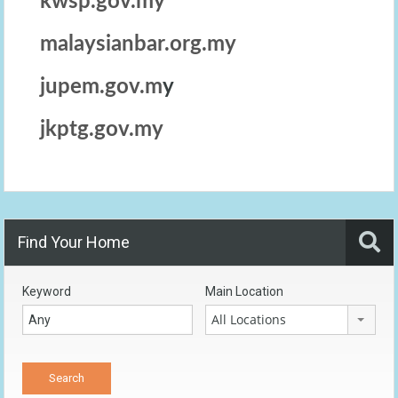
kwsp.gov.my
malaysianbar.org.my
jupem.gov.m
y
jkptg.gov.my
Find Your Home
Keyword
Main Location
All Locations