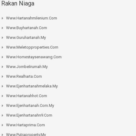
Rakan Niaga
Www.hartanahmilenium.com
Www.buyhartanah.com
Www.guruhartanah.my
Www.meletopproperties.com
Www.homestaysenawang.com
Www.jombelirumah.my
Www.realharta.com
Www.ejenhartanahmelaka.my
Www.hartanahhot.com
Www.ejenhartanah.com.my
Www.ejenhartanahn9.com
Www.hartaprima.com
Www.putraproperty.my