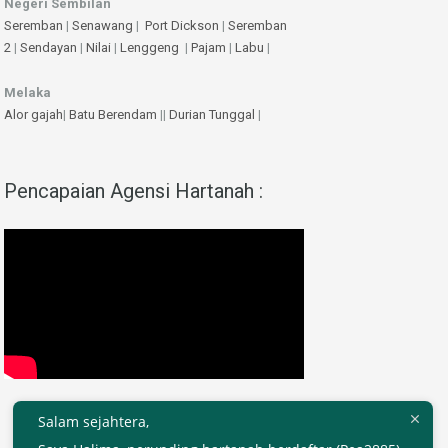
Negeri Sembilan
Seremban
|
Senawang
|
Port Dickson
|
Seremban
2
|
Sendayan
|
Nilai
|
Lenggeng
|
Pajam
|
Labu
|
Melaka
Alor gajah
|
Batu Berendam
||
Durian Tunggal
|
Pencapaian Agensi Hartanah :
Salam sejahtera,