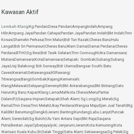
Kawasan Aktif
Lembah Klang
|
Kg Pandan
|
Desa Pandan
|
AmpangIndah
|
Ampang
Hilir
|
Ampang Jaya
|
Pandan Cahaya
|
Pandan Jaya
|
Pandan Indah
|
Bkt Indah
|
Tmn
Kosas
|
Shamelin Perkasa
|
Tmn Maluri
|
Bdr Tun Razak
|
Cheras Baru
|
Hulu
Langat
|
Bdr Sri Permaisuri
|
Cheras Baru
|
Alam Damai
|
Damai Perdana
|
Cheras
Perdana
|
BTHO
|
Sg Besi
|
Bdr Tasik Selatan
|
Tmn Connought
|
Ara Damansara
|
MutiaraDamansara
|
KotaDamansara
|
Setapak
|
Gombak
|
Subang
|
Subang
Jaya
|
Usj
|
Balakong
|
Bdr Sunway
|
Bdr Utama
|
Bangsar South
|
Batu
Caves
|
Keramat
|
Setiawangsa
|
Kl
|
Rawang
|
Titiwangsa
|
Bangi
|
Gombak
|
Kajang
|
Kemensah
|
Klang
|
Melawati
|
Selayang
|
Semenyih
|
Bkt Antarabangsa
|
Bkt Bintang
|
Dato
Harun
|
Kg Baru
|
Kapar
|
Klang Lama
|
Mahkota Cheras
|
Meru
|
Pantai
Dalam
|
PJ
|
Saujana Impian
|
Setapak
|
Shah Alam
|
Sg Long
|
Sg Merab
|
Sg
Ramal
|
Tmn Desa
|
Tmn Melati
|
Ukay Perdana
|
Wangsa Maju
|
Ejen Jual Tanah
|
Btg
Kali
|
Bkt Beruntung
|
Dengkil
|
Jeram
|
Banting
|
Kundang
|
Labu Lanjut
|
Puncak
Alam
|
Serendah
|
Sg Buloh
|
Ulu Yam
Antara Gapi
|
Bkt Raja
|
Saujana
Putra
|
Bestari Jaya
|
Cyberjaya
|
Ijok
|
Jenjarum
|
Jeram
|
Kota Kemuning
|
Kota
Warisan
|
Kuala Kubu Br
|
Salak Tinggi
|
Setia Alam
|
Setiawangsa
|
Sg Pelek
|
Sg