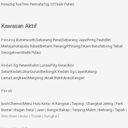
Pusu
|
Sg Tua
|
Tmn Permata
|
Tjg 12
|
Tasik Puteri
|
Kawasan Aktif
Penang
Butterworth
|
Seberang Perai
|
Seberang Jaya
|
Pmtg Pauh
|
Bkt
Mertajam
|
Kepala Batas
|
Bertam
|
Penang
|
P.Pinang
|
Tikam Batu
|
Nibong Tebal
|
Georgetown
|
Balik Pulau
|
Kedah
Sg Petani
|
Kulim
Lunas
|
Pdg Serai
|
Alor
Setar
|
Kedah
|
Jitra
|
Gurun
|
Bedong
|
K.Kedah
|
Sg.Layar
|
Kelang
Lama
|
Langkawi
|
Mergong
|
Anak Bukit
|
Arau
|
Kangar
|
Perak
Ipoh
|
Chemor
|
Meru
|
Hulu Kinta
|
K.Kangsar
|
Taiping
|
Changkat Jering
|
Parit
Buntar
|
Bagan Serai
|
Jawi
|
Sungai Bakap
|
Tanjung Malim
|
Behrang
|
Tapah
|
Slim River | Bidor | Trolak | Sungkai |