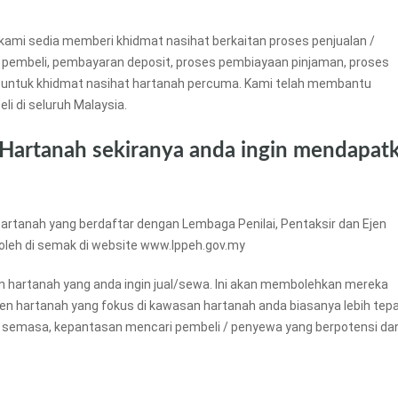
kami sedia memberi khidmat nasihat berkaitan proses penjualan /
 pembeli, pembayaran deposit, proses pembiayaan pinjaman, proses
untuk khidmat nasihat hartanah percuma. Kami telah membantu
li di seluruh Malaysia.
 Hartanah sekiranya anda ingin mendapat
artanah yang berdaftar dengan Lembaga Penilai, Pentaksir dan Ejen
boleh di semak di website www.lppeh.gov.my
an hartanah yang anda ingin jual/sewa. Ini akan membolehkan mereka
ejen hartanah yang fokus di kawasan hartanah anda biasanya lebih tep
 semasa, kepantasan mencari pembeli / penyewa yang berpotensi da