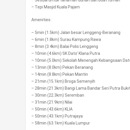
– Sesuai untuk tanaman durian dan buat rumah
– Tepi Masjid Kuala Pajam
Amenities :
– 5min (1.5km) Jalan besar Lenggeng-Beranang
– 6min (1.8km) Surau Kampung Rawa
– 8min (3.4km) Balai Polis Lenggeng
– 10min (4.6km) SK Dato’ Klana Putra
– 10min (5.0km) Sekolah Menengah Kebangsaan Dato
– 13min (8.0km) Pekan Beranang
– 14min (8.8km) Pekan Mantin
– 21min (15.1km) Broga Semenyih
– 28min (21.3km) Bangi Lama Bandar Seri Putra Buki
– 30min (22.3km) Seremban
– 31min (21.9km) Nilai
– 50min (43.6km) KLIA
– 50min (43.1km) Putrajaya
– 58min (63.1km) Kuala Lumpur