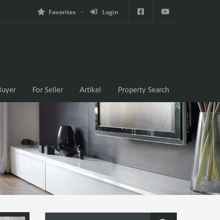
Favorites
Login
e
For Buyer
For Seller
Artikel
Property Search
Buyer
For Seller
Artikel
Property Search