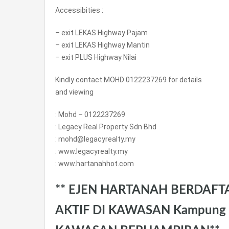
Accessibities :
– exit LEKAS Highway Pajam
– exit LEKAS Highway Mantin
– exit PLUS Highway Nilai
Kindly contact MOHD 0122237269 for details
and viewing
: Mohd – 0122237269
: Legacy Real Property Sdn Bhd
: mohd@legacyrealty.my
: www.legacyrealty.my
: www.hartanahhot.com
** EJEN HARTANAH BERDAFT
AKTIF DI KAWASAN Kampung 