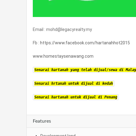
Email : mohd@legacyrealty.my
Fb :
https://www.facebook.com/hartanahhot2015
www.homestaysenawang.com
Senarai hartanah yang telah dijual/sewa di Mala
Senarai hrtanah untuk dijual di kedah
Senarai hartanah untuk dijual di Penang
Features