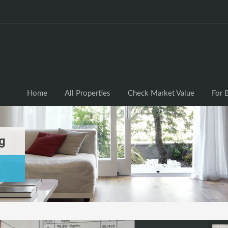
Home
All Properties
Check Market Valu
Home
All Properties
Check Market Value
For 
g