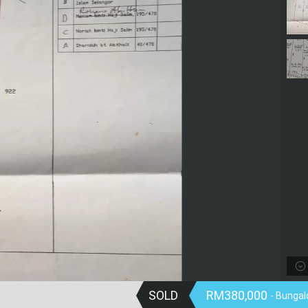
SOLD
RM380,000
- Bunga