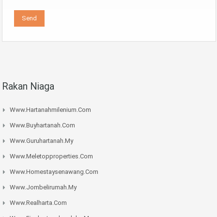
Rakan Niaga
Www.hartanahmilenium.com
Www.buyhartanah.com
Www.guruhartanah.my
Www.meletopproperties.com
Www.homestaysenawang.com
Www.jombelirumah.my
Www.realharta.com