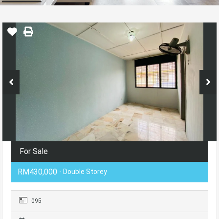
For Sale
RM430,000
- Double Storey
095