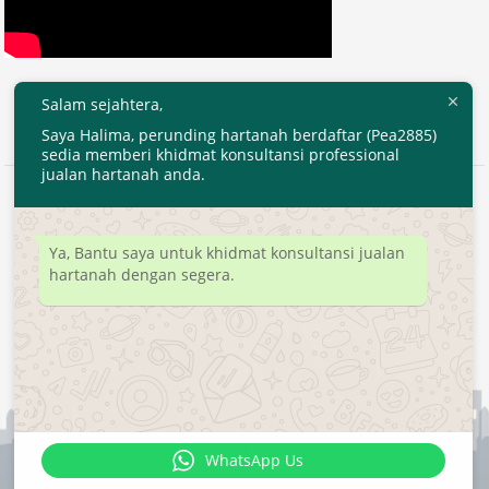
Salam sejahtera,
Saya Halima, perunding hartanah berdaftar (Pea2885)
sedia memberi khidmat konsultansi professional
jualan hartanah anda.
2020 © EjenHartanahKL.com. All Right Reserved.
Developed by
MyTranspro
Ya, Bantu saya untuk khidmat konsultansi jualan
hartanah dengan segera.
WhatsApp Us