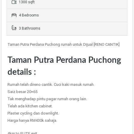
1300 sqft
4 Bedrooms
3 Bathrooms
Taman Putra Perdana Puchong rumah untuk Dijual [RENO CANTIK]
Taman Putra Perdana Puchong
details :
Rumah telah direno cantik. Cuci kaki masuk rumah.
Saiz besar 20×65
Tak menghadap pintu pagar rumah orang lain.
Telah ada kitchen cabinet.
Plaster cycling dan downlight.
Harga hanya RM430k sahaja.
4km to ELITE exit