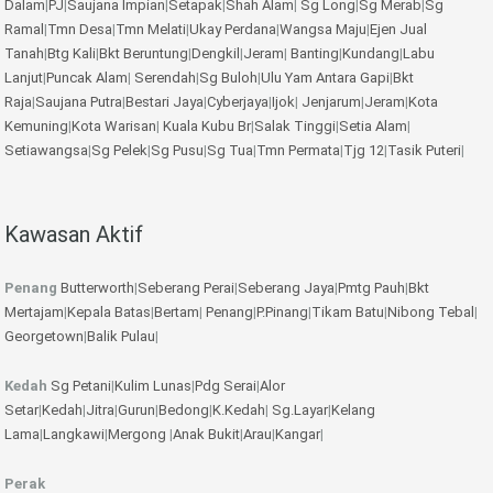
Dalam
|
PJ
|
Saujana Impian
|
Setapak
|
Shah Alam
|
Sg Long
|
Sg Merab
|
Sg
Ramal
|
Tmn Desa
|
Tmn Melati
|
Ukay Perdana
|
Wangsa Maju
|
Ejen Jual
Tanah
|
Btg Kali
|
Bkt Beruntung
|
Dengkil
|
Jeram
|
Banting
|
Kundang
|
Labu
Lanjut
|
Puncak Alam
|
Serendah
|
Sg Buloh
|
Ulu Yam
Antara Gapi
|
Bkt
Raja
|
Saujana Putra
|
Bestari Jaya
|
Cyberjaya
|
Ijok
|
Jenjarum
|
Jeram
|
Kota
Kemuning
|
Kota Warisan
|
Kuala Kubu Br
|
Salak Tinggi
|
Setia Alam
|
Setiawangsa
|
Sg Pelek
|
Sg Pusu
|
Sg Tua
|
Tmn Permata
|
Tjg 12
|
Tasik Puteri
|
Kawasan Aktif
Penang
Butterworth
|
Seberang Perai
|
Seberang Jaya
|
Pmtg Pauh
|
Bkt
Mertajam
|
Kepala Batas
|
Bertam
|
Penang
|
P.Pinang
|
Tikam Batu
|
Nibong Tebal
|
Georgetown
|
Balik Pulau
|
Kedah
Sg Petani
|
Kulim
Lunas
|
Pdg Serai
|
Alor
Setar
|
Kedah
|
Jitra
|
Gurun
|
Bedong
|
K.Kedah
|
Sg.Layar
|
Kelang
Lama
|
Langkawi
|
Mergong
|
Anak Bukit
|
Arau
|
Kangar
|
Perak