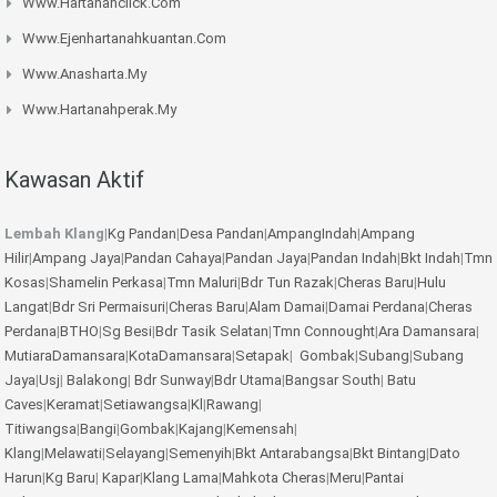
Www.hartanahclick.com
Www.ejenhartanahkuantan.com
Www.anasharta.my
Www.hartanahperak.my
Kawasan Aktif
Lembah Klang
|
Kg Pandan
|
Desa Pandan
|
AmpangIndah
|
Ampang
Hilir
|
Ampang Jaya
|
Pandan Cahaya
|
Pandan Jaya
|
Pandan Indah
|
Bkt Indah
|
Tmn
Kosas
|
Shamelin Perkasa
|
Tmn Maluri
|
Bdr Tun Razak
|
Cheras Baru
|
Hulu
Langat
|
Bdr Sri Permaisuri
|
Cheras Baru
|
Alam Damai
|
Damai Perdana
|
Cheras
Perdana
|
BTHO
|
Sg Besi
|
Bdr Tasik Selatan
|
Tmn Connought
|
Ara Damansara
|
MutiaraDamansara
|
KotaDamansara
|
Setapak
|
Gombak
|
Subang
|
Subang
Jaya
|
Usj
|
Balakong
|
Bdr Sunway
|
Bdr Utama
|
Bangsar South
|
Batu
Caves
|
Keramat
|
Setiawangsa
|
Kl
|
Rawang
|
Titiwangsa
|
Bangi
|
Gombak
|
Kajang
|
Kemensah
|
Klang
|
Melawati
|
Selayang
|
Semenyih
|
Bkt Antarabangsa
|
Bkt Bintang
|
Dato
Harun
|
Kg Baru
|
Kapar
|
Klang Lama
|
Mahkota Cheras
|
Meru
|
Pantai