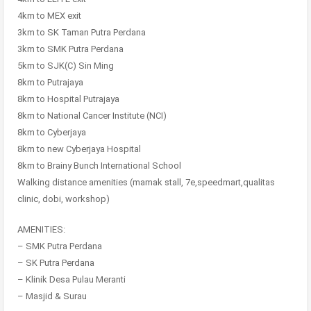
4km to MEX exit
3km to SK Taman Putra Perdana
3km to SMK Putra Perdana
5km to SJK(C) Sin Ming
8km to Putrajaya
8km to Hospital Putrajaya
8km to National Cancer Institute (NCI)
8km to Cyberjaya
8km to new Cyberjaya Hospital
8km to Brainy Bunch International School
Walking distance amenities (mamak stall, 7e,speedmart,qualitas
clinic, dobi, workshop)
AMENITIES:
– SMK Putra Perdana
– SK Putra Perdana
– Klinik Desa Pulau Meranti
– Masjid & Surau