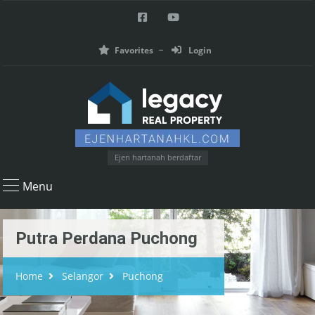
Favorites
Login
Ejen hartanah berdaftar
Menu
Putra Perdana Puchong
Home
Selangor
Puchong