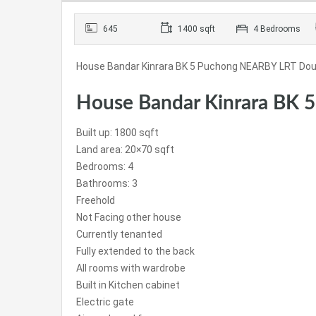
645
1400 sqft
4 Bedrooms
House Bandar Kinrara BK 5 Puchong NEARBY LRT Doub
House Bandar Kinrara BK 5 
Built up: 1800 sqft
Land area: 20×70 sqft
Bedrooms: 4
Bathrooms: 3
Freehold
Not Facing other house
Currently tenanted
Fully extended to the back
All rooms with wardrobe
Built in Kitchen cabinet
Electric gate