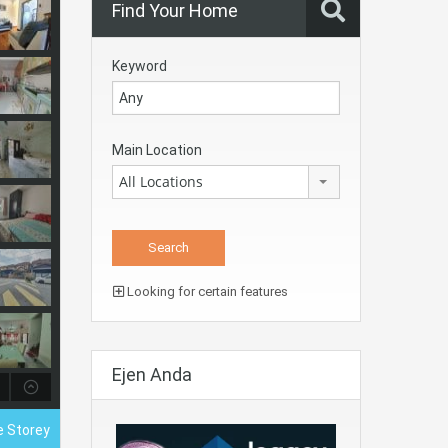
Find Your Home
Keyword
Main Location
All Locations
Looking for certain features
Ejen Anda
e Storey