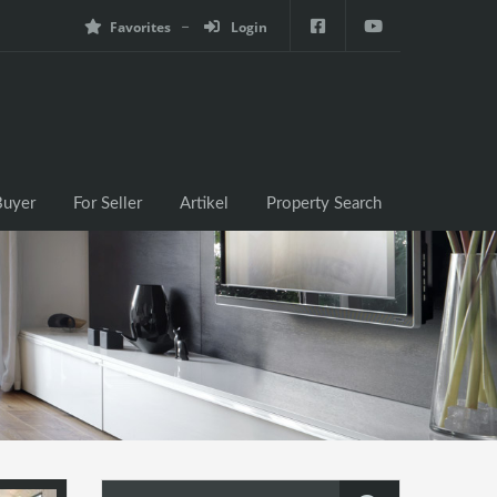
Favorites
Login
e
For Buyer
For Seller
Artikel
Property Search
Buyer
For Seller
Artikel
Property Search