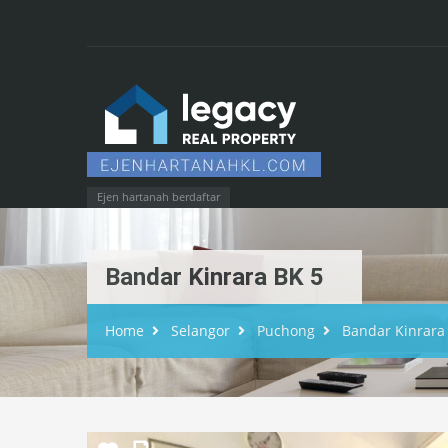
Ejen hartanah berdaftar
Bandar Kinrara BK 5
Home
Selangor
Puchong
Bandar Kinrara