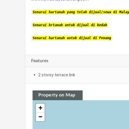
Senarai hartanah yang telah dijual/sewa di Mala
Senarai hrtanah untuk dijual di kedah
Senarai hartanah untuk dijual di Penang
Features
2 storey terrace link
Property on Map
+
−