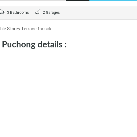
3 Bathrooms
2 Garages
le Storey Terrace for sale
Puchong details :