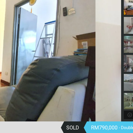
SOLD
RM790,000
- Doubl