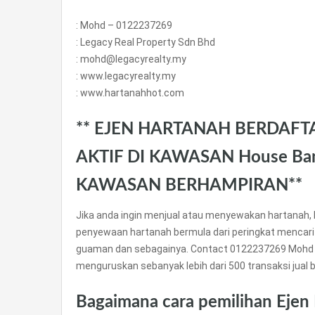
: Mohd – 0122237269
: Legacy Real Property Sdn Bhd
: mohd@legacyrealty.my
: www.legacyrealty.my
: www.hartanahhot.com
** EJEN HARTANAH BERDAFT
AKTIF DI KAWASAN House Ban
KAWASAN BERHAMPIRAN**
Jika anda ingin menjual atau menyewakan hartanah, 
penyewaan hartanah bermula dari peringkat mencari
guaman dan sebagainya. Contact 0122237269 Mohd 
menguruskan sebanyak lebih dari 500 transaksi jual be
Bagaimana cara pemilihan Ejen