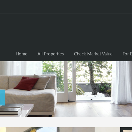
Home
All Properties
Check Market Valu
Home
All Properties
Check Market Value
For 