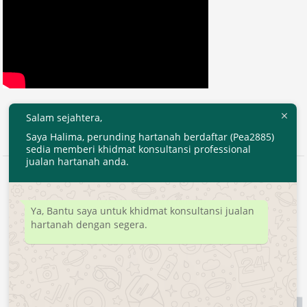
Salam sejahtera,
Saya Halima, perunding hartanah berdaftar (Pea2885)
sedia memberi khidmat konsultansi professional
jualan hartanah anda.
2020 © EjenHartanahKL.com. All Right Reserved.
Developed by
MyTranspro
Ya, Bantu saya untuk khidmat konsultansi jualan
hartanah dengan segera.