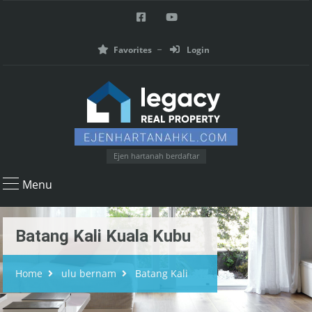
Favorites
Login
Ejen hartanah berdaftar
Menu
Batang Kali Kuala Kubu
Home
ulu bernam
Batang Kali