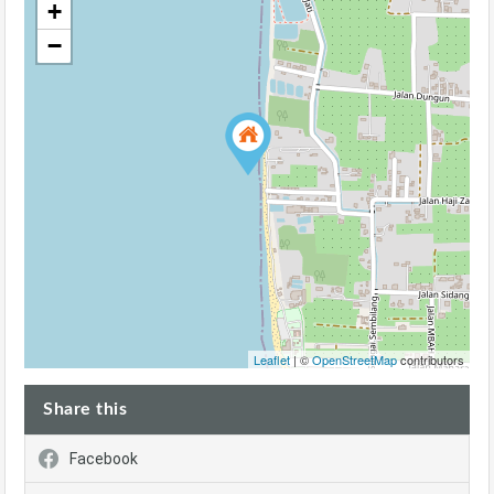
+
−
Leaflet
| ©
OpenStreetMap
contributors
Share this
Facebook