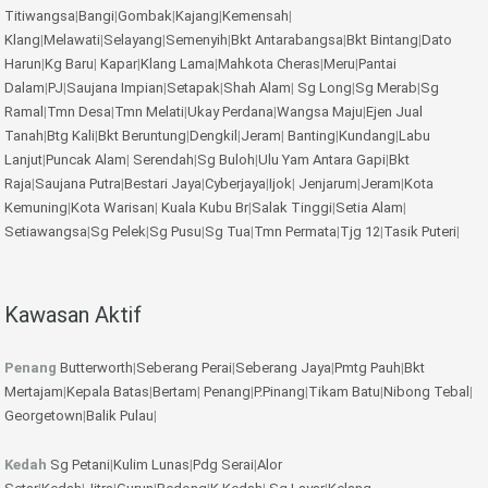
Titiwangsa
|
Bangi
|
Gombak
|
Kajang
|
Kemensah
|
Klang
|
Melawati
|
Selayang
|
Semenyih
|
Bkt Antarabangsa
|
Bkt Bintang
|
Dato
Harun
|
Kg Baru
|
Kapar
|
Klang Lama
|
Mahkota Cheras
|
Meru
|
Pantai
Dalam
|
PJ
|
Saujana Impian
|
Setapak
|
Shah Alam
|
Sg Long
|
Sg Merab
|
Sg
Ramal
|
Tmn Desa
|
Tmn Melati
|
Ukay Perdana
|
Wangsa Maju
|
Ejen Jual
Tanah
|
Btg Kali
|
Bkt Beruntung
|
Dengkil
|
Jeram
|
Banting
|
Kundang
|
Labu
Lanjut
|
Puncak Alam
|
Serendah
|
Sg Buloh
|
Ulu Yam
Antara Gapi
|
Bkt
Raja
|
Saujana Putra
|
Bestari Jaya
|
Cyberjaya
|
Ijok
|
Jenjarum
|
Jeram
|
Kota
Kemuning
|
Kota Warisan
|
Kuala Kubu Br
|
Salak Tinggi
|
Setia Alam
|
Setiawangsa
|
Sg Pelek
|
Sg Pusu
|
Sg Tua
|
Tmn Permata
|
Tjg 12
|
Tasik Puteri
|
Kawasan Aktif
Penang
Butterworth
|
Seberang Perai
|
Seberang Jaya
|
Pmtg Pauh
|
Bkt
Mertajam
|
Kepala Batas
|
Bertam
|
Penang
|
P.Pinang
|
Tikam Batu
|
Nibong Tebal
|
Georgetown
|
Balik Pulau
|
Kedah
Sg Petani
|
Kulim
Lunas
|
Pdg Serai
|
Alor