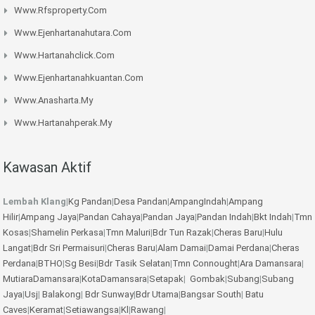
Www.rfsproperty.com
Www.ejenhartanahutara.com
Www.hartanahclick.com
Www.ejenhartanahkuantan.com
Www.anasharta.my
Www.hartanahperak.my
Kawasan Aktif
Lembah Klang
|
Kg Pandan
|
Desa Pandan
|
AmpangIndah
|
Ampang
Hilir
|
Ampang Jaya
|
Pandan Cahaya
|
Pandan Jaya
|
Pandan Indah
|
Bkt Indah
|
Tmn
Kosas
|
Shamelin Perkasa
|
Tmn Maluri
|
Bdr Tun Razak
|
Cheras Baru
|
Hulu
Langat
|
Bdr Sri Permaisuri
|
Cheras Baru
|
Alam Damai
|
Damai Perdana
|
Cheras
Perdana
|
BTHO
|
Sg Besi
|
Bdr Tasik Selatan
|
Tmn Connought
|
Ara Damansara
|
MutiaraDamansara
|
KotaDamansara
|
Setapak
|
Gombak
|
Subang
|
Subang
Jaya
|
Usj
|
Balakong
|
Bdr Sunway
|
Bdr Utama
|
Bangsar South
|
Batu
Caves
|
Keramat
|
Setiawangsa
|
Kl
|
Rawang
|