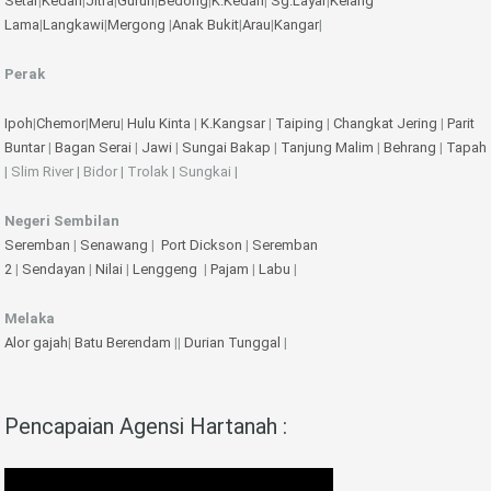
Setar
|
Kedah
|
Jitra
|
Gurun
|
Bedong
|
K.Kedah
|
Sg.Layar
|
Kelang
Lama
|
Langkawi
|
Mergong
|
Anak Bukit
|
Arau
|
Kangar
|
Perak
Ipoh
|
Chemor
|
Meru
|
Hulu Kinta
|
K.Kangsar
|
Taiping
|
Changkat Jering
|
Parit
Buntar
|
Bagan Serai
|
Jawi
|
Sungai Bakap
|
Tanjung Malim
|
Behrang
|
Tapah
| Slim River | Bidor | Trolak | Sungkai |
Negeri Sembilan
Seremban
|
Senawang
|
Port Dickson
|
Seremban
2
|
Sendayan
|
Nilai
|
Lenggeng
|
Pajam
|
Labu
|
Melaka
Alor gajah
|
Batu Berendam
||
Durian Tunggal
|
Pencapaian Agensi Hartanah :