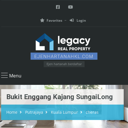
Favorites
Login
Ejen hartanah berdaftar
Menu
Bukit Enggang Kajang SungaiLong
Home
Putrajaya
Kuala Lumpur
cheras