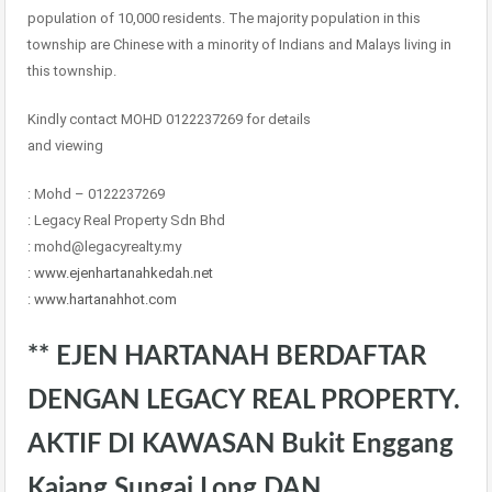
population of 10,000 residents. The majority population in this
township are Chinese with a minority of Indians and Malays living in
this township.
Kindly contact MOHD 0122237269 for details
and viewing
: Mohd – 0122237269
: Legacy Real Property Sdn Bhd
: mohd@legacyrealty.my
:
www.ejenhartanahkedah.net
:
www.hartanahhot.com
** EJEN HARTANAH BERDAFTAR
DENGAN LEGACY REAL PROPERTY.
AKTIF DI KAWASAN Bukit Enggang
Kajang Sungai Long DAN