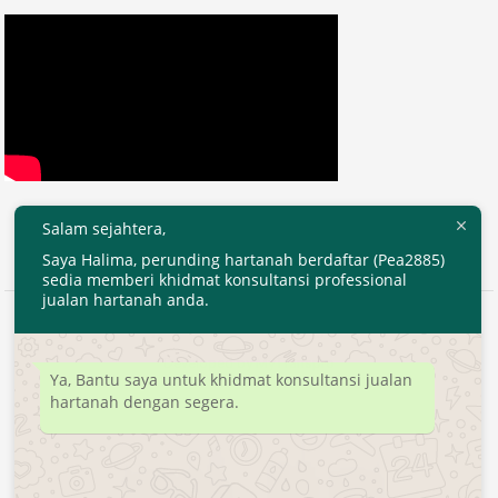
Salam sejahtera,
Saya Halima, perunding hartanah berdaftar (Pea2885)
sedia memberi khidmat konsultansi professional
jualan hartanah anda.
2020 © EjenHartanahKL.com. All Right Reserved.
Developed by
MyTranspro
Ya, Bantu saya untuk khidmat konsultansi jualan
hartanah dengan segera.