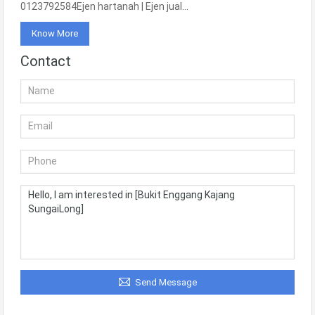
0123792584Ejen hartanah | Ejen jual…
Know More
Contact
Send Message