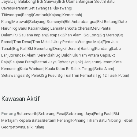
Jaya
|
Usj
|
Balakong
|
Bdr Sunway
|
Bdr Utama
|
Bangsar South
|
Batu
Caves
|
Keramat
|
Setiawangsa
|
Kl
|
Rawang
|
Titiwangsa
|
Bangi
|
Gombak
|
Kajang
|
Kemensah
|
Klang
|
Melawati
|
Selayang
|
Semenyih
|
Bkt Antarabangsa
|
Bkt Bintang
|
Dato
Harun
|
Kg Baru
|
Kapar
|
Klang Lama
|
Mahkota Cheras
|
Meru
|
Pantai
Dalam
|
PJ
|
Saujana Impian
|
Setapak
|
Shah Alam
|
Sg Long
|
Sg Merab
|
Sg
Ramal
|
Tmn Desa
|
Tmn Melati
|
Ukay Perdana
|
Wangsa Maju
|
Ejen Jual
Tanah
|
Btg Kali
|
Bkt Beruntung
|
Dengkil
|
Jeram
|
Banting
|
Kundang
|
Labu
Lanjut
|
Puncak Alam
|
Serendah
|
Sg Buloh
|
Ulu Yam
Antara Gapi
|
Bkt
Raja
|
Saujana Putra
|
Bestari Jaya
|
Cyberjaya
|
Ijok
|
Jenjarum
|
Jeram
|
Kota
Kemuning
|
Kota Warisan
|
Kuala Kubu Br
|
Salak Tinggi
|
Setia Alam
|
Setiawangsa
|
Sg Pelek
|
Sg Pusu
|
Sg Tua
|
Tmn Permata
|
Tjg 12
|
Tasik Puteri
|
Kawasan Aktif
Penang
Butterworth
|
Seberang Perai
|
Seberang Jaya
|
Pmtg Pauh
|
Bkt
Mertajam
|
Kepala Batas
|
Bertam
|
Penang
|
P.Pinang
|
Tikam Batu
|
Nibong Tebal
|
Georgetown
|
Balik Pulau
|