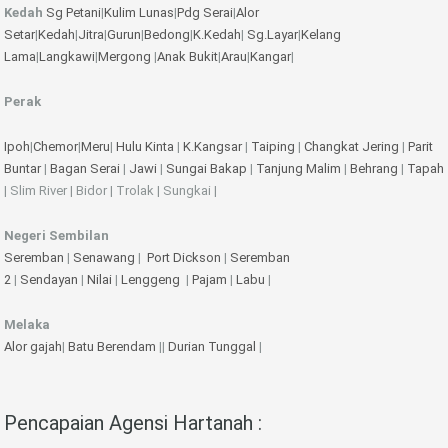
Kedah
Sg Petani
|
Kulim
Lunas
|
Pdg Serai
|
Alor
Setar
|
Kedah
|
Jitra
|
Gurun
|
Bedong
|
K.Kedah
|
Sg.Layar
|
Kelang
Lama
|
Langkawi
|
Mergong
|
Anak Bukit
|
Arau
|
Kangar
|
Perak
Ipoh
|
Chemor
|
Meru
|
Hulu Kinta
|
K.Kangsar
|
Taiping
|
Changkat Jering
|
Parit
Buntar
|
Bagan Serai
|
Jawi
|
Sungai Bakap
|
Tanjung Malim
|
Behrang
|
Tapah
| Slim River | Bidor | Trolak | Sungkai |
Negeri Sembilan
Seremban
|
Senawang
|
Port Dickson
|
Seremban
2
|
Sendayan
|
Nilai
|
Lenggeng
|
Pajam
|
Labu
|
Melaka
Alor gajah
|
Batu Berendam
||
Durian Tunggal
|
Pencapaian Agensi Hartanah :