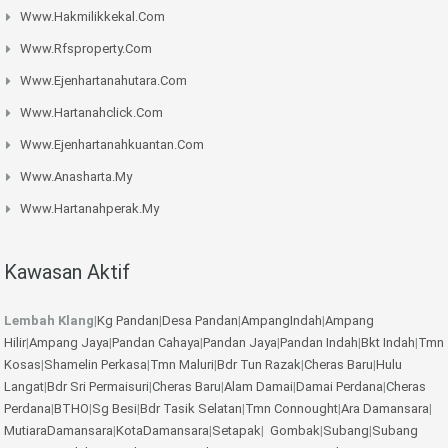
Www.hakmilikkekal.com
Www.rfsproperty.com
Www.ejenhartanahutara.com
Www.hartanahclick.com
Www.ejenhartanahkuantan.com
Www.anasharta.my
Www.hartanahperak.my
Kawasan Aktif
Lembah Klang
|
Kg Pandan
|
Desa Pandan
|
AmpangIndah
|
Ampang
Hilir
|
Ampang Jaya
|
Pandan Cahaya
|
Pandan Jaya
|
Pandan Indah
|
Bkt Indah
|
Tmn
Kosas
|
Shamelin Perkasa
|
Tmn Maluri
|
Bdr Tun Razak
|
Cheras Baru
|
Hulu
Langat
|
Bdr Sri Permaisuri
|
Cheras Baru
|
Alam Damai
|
Damai Perdana
|
Cheras
Perdana
|
BTHO
|
Sg Besi
|
Bdr Tasik Selatan
|
Tmn Connought
|
Ara Damansara
|
MutiaraDamansara
|
KotaDamansara
|
Setapak
|
Gombak
|
Subang
|
Subang