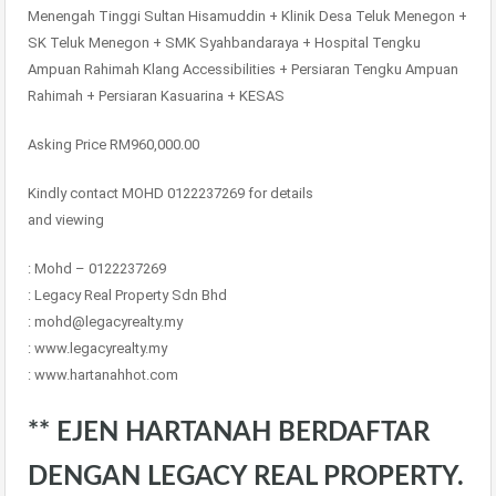
Menengah Tinggi Sultan Hisamuddin + Klinik Desa Teluk Menegon +
SK Teluk Menegon + SMK Syahbandaraya + Hospital Tengku
Ampuan Rahimah Klang Accessibilities + Persiaran Tengku Ampuan
Rahimah + Persiaran Kasuarina + KESAS
Asking Price RM960,000.00
Kindly contact MOHD 0122237269 for details
and viewing
: Mohd – 0122237269
: Legacy Real Property Sdn Bhd
: mohd@legacyrealty.my
: www.legacyrealty.my
: www.hartanahhot.com
** EJEN HARTANAH BERDAFTAR
DENGAN LEGACY REAL PROPERTY.