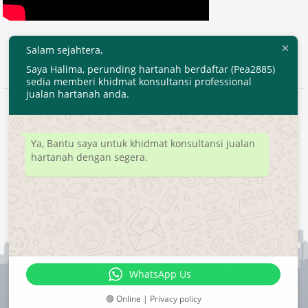
Salam sejahtera,
Saya Halima, perunding hartanah berdaftar (Pea2885)
sedia memberi khidmat konsultansi professional
jualan hartanah anda.
2020 © EjenHartanahKL.com. All Right Reserved.
Developed by
MyTranspro
Ya, Bantu saya untuk khidmat konsultansi jualan
hartanah dengan segera.
WhatsApp Us
🟢 Online | Privacy policy