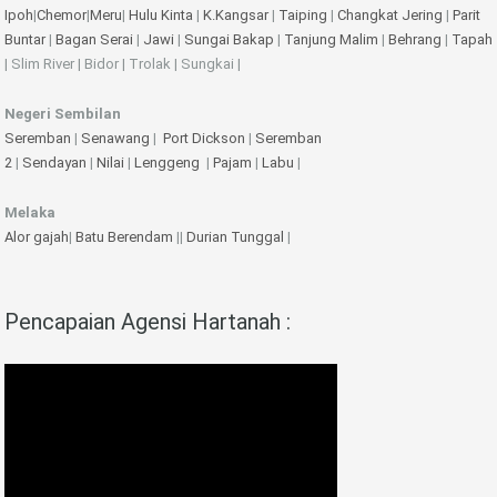
Ipoh
|
Chemor
|
Meru
|
Hulu Kinta
|
K.Kangsar
|
Taiping
|
Changkat Jering
|
Parit
Buntar
|
Bagan Serai
|
Jawi
|
Sungai Bakap
|
Tanjung Malim
|
Behrang
|
Tapah
| Slim River | Bidor | Trolak | Sungkai |
Negeri Sembilan
Seremban
|
Senawang
|
Port Dickson
|
Seremban
2
|
Sendayan
|
Nilai
|
Lenggeng
|
Pajam
|
Labu
|
Melaka
Alor gajah
|
Batu Berendam
||
Durian Tunggal
|
Pencapaian Agensi Hartanah :