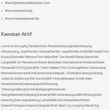
Www.ejenhartanahkuantan.com
Www.anasharta.my
Www.hartanahperak.my
Kawasan Aktif
Lembah Klang
|
Kg Pandan
|
Desa Pandan
|
AmpangIndah
|
Ampang
Hilir
|
Ampang Jaya
|
Pandan Cahaya
|
Pandan Jaya
|
Pandan Indah
|
Bkt Indah
|
Tmn
Kosas
|
Shamelin Perkasa
|
Tmn Maluri
|
Bdr Tun Razak
|
Cheras Baru
|
Hulu
Langat
|
Bdr Sri Permaisuri
|
Cheras Baru
|
Alam Damai
|
Damai Perdana
|
Cheras
Perdana
|
BTHO
|
Sg Besi
|
Bdr Tasik Selatan
|
Tmn Connought
|
Ara Damansara
|
MutiaraDamansara
|
KotaDamansara
|
Setapak
|
Gombak
|
Subang
|
Subang
Jaya
|
Usj
|
Balakong
|
Bdr Sunway
|
Bdr Utama
|
Bangsar South
|
Batu
Caves
|
Keramat
|
Setiawangsa
|
Kl
|
Rawang
|
Titiwangsa
|
Bangi
|
Gombak
|
Kajang
|
Kemensah
|
Klang
|
Melawati
|
Selayang
|
Semenyih
|
Bkt Antarabangsa
|
Bkt Bintang
|
Dato
Harun
|
Kg Baru
|
Kapar
|
Klang Lama
|
Mahkota Cheras
|
Meru
|
Pantai
Dalam
|
PJ
|
Saujana Impian
|
Setapak
|
Shah Alam
|
Sg Long
|
Sg Merab
|
Sg