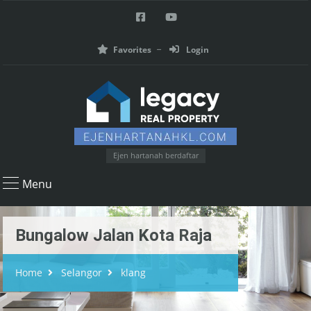
Favorites
Login
Ejen hartanah berdaftar
Menu
Bungalow Jalan Kota Raja
Home
Selangor
klang