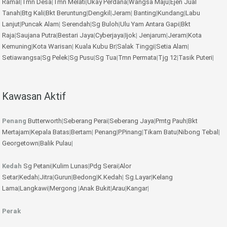
Ramal
|
Tmn Desa
|
Tmn Melati
|
Ukay Perdana
|
Wangsa Maju
|
Ejen Jual
Tanah
|
Btg Kali
|
Bkt Beruntung
|
Dengkil
|
Jeram
|
Banting
|
Kundang
|
Labu
Lanjut
|
Puncak Alam
|
Serendah
|
Sg Buloh
|
Ulu Yam
Antara Gapi
|
Bkt
Raja
|
Saujana Putra
|
Bestari Jaya
|
Cyberjaya
|
Ijok
|
Jenjarum
|
Jeram
|
Kota
Kemuning
|
Kota Warisan
|
Kuala Kubu Br
|
Salak Tinggi
|
Setia Alam
|
Setiawangsa
|
Sg Pelek
|
Sg Pusu
|
Sg Tua
|
Tmn Permata
|
Tjg 12
|
Tasik Puteri
|
Kawasan Aktif
Penang
Butterworth
|
Seberang Perai
|
Seberang Jaya
|
Pmtg Pauh
|
Bkt
Mertajam
|
Kepala Batas
|
Bertam
|
Penang
|
P.Pinang
|
Tikam Batu
|
Nibong Tebal
|
Georgetown
|
Balik Pulau
|
Kedah
Sg Petani
|
Kulim
Lunas
|
Pdg Serai
|
Alor
Setar
|
Kedah
|
Jitra
|
Gurun
|
Bedong
|
K.Kedah
|
Sg.Layar
|
Kelang
Lama
|
Langkawi
|
Mergong
|
Anak Bukit
|
Arau
|
Kangar
|
Perak