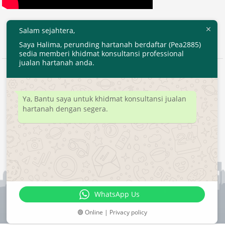
Salam sejahtera,
Saya Halima, perunding hartanah berdaftar (Pea2885)
sedia memberi khidmat konsultansi professional
jualan hartanah anda.
2020 © EjenHartanahKL.com. All Right Reserved.
Developed by
MyTranspro
Ya, Bantu saya untuk khidmat konsultansi jualan
hartanah dengan segera.
WhatsApp Us
🟢 Online | Privacy policy