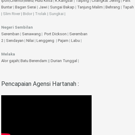
Ipoh
|
Chemor
|
Meru
|
Hulu Kinta
|
K.Kangsar
|
Taiping
|
Changkat Jering
|
Parit
Buntar
|
Bagan Serai
|
Jawi
|
Sungai Bakap
|
Tanjung Malim
|
Behrang
|
Tapah
| Slim River | Bidor | Trolak | Sungkai |
Negeri Sembilan
Seremban
|
Senawang
|
Port Dickson
|
Seremban
2
|
Sendayan
|
Nilai
|
Lenggeng
|
Pajam
|
Labu
|
Melaka
Alor gajah
|
Batu Berendam
||
Durian Tunggal
|
Pencapaian Agensi Hartanah :