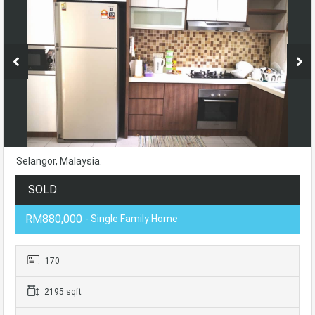
Selangor, Malaysia.
SOLD
RM880,000
- Single Family Home
170
2195 sqft