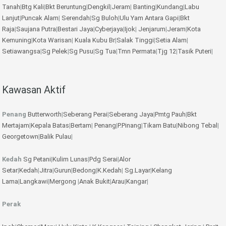
Tanah
|
Btg Kali
|
Bkt Beruntung
|
Dengkil
|
Jeram
|
Banting
|
Kundang
|
Labu
Lanjut
|
Puncak Alam
|
Serendah
|
Sg Buloh
|
Ulu Yam
Antara Gapi
|
Bkt
Raja
|
Saujana Putra
|
Bestari Jaya
|
Cyberjaya
|
Ijok
|
Jenjarum
|
Jeram
|
Kota
Kemuning
|
Kota Warisan
|
Kuala Kubu Br
|
Salak Tinggi
|
Setia Alam
|
Setiawangsa
|
Sg Pelek
|
Sg Pusu
|
Sg Tua
|
Tmn Permata
|
Tjg 12
|
Tasik Puteri
|
Kawasan Aktif
Penang
Butterworth
|
Seberang Perai
|
Seberang Jaya
|
Pmtg Pauh
|
Bkt
Mertajam
|
Kepala Batas
|
Bertam
|
Penang
|
P.Pinang
|
Tikam Batu
|
Nibong Tebal
|
Georgetown
|
Balik Pulau
|
Kedah
Sg Petani
|
Kulim
Lunas
|
Pdg Serai
|
Alor
Setar
|
Kedah
|
Jitra
|
Gurun
|
Bedong
|
K.Kedah
|
Sg.Layar
|
Kelang
Lama
|
Langkawi
|
Mergong
|
Anak Bukit
|
Arau
|
Kangar
|
Perak