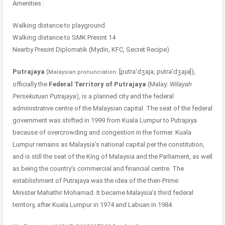
Amenities :
Walking distance to playground
Walking distance to SMK Presint 14
Nearby Presint Diplomatik (Mydin, KFC, Secret Recipe)
Putrajaya
(
[putraˈdʒaja, putrəˈdʒajə]),
Malaysian pronunciation:
officially the
Federal Territory of Putrajaya
(Malay:
Wilayah
Persekutuan Putrajaya
), is a planned city and the federal
administrative centre of the Malaysian capital. The seat of the federal
government was shifted in 1999 from Kuala Lumpur to Putrajaya
because of overcrowding and congestion in the former. Kuala
Lumpur remains as Malaysia’s national capital per the constitution,
and is still the seat of the King of Malaysia and the Parliament, as well
as being the country’s commercial and financial centre. The
establishment of Putrajaya was the idea of the then-Prime
Minister Mahathir Mohamad. It became Malaysia’s third federal
territory, after Kuala Lumpur in 1974 and Labuan in 1984.