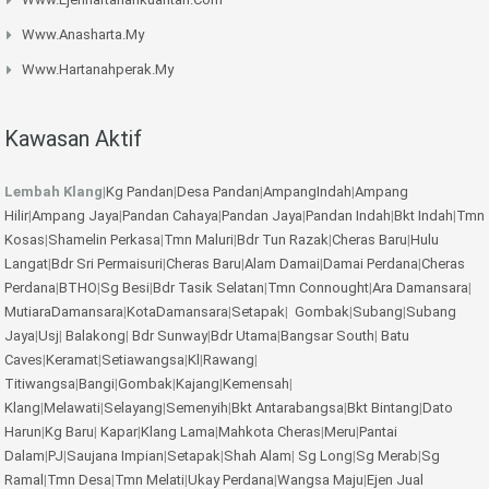
Www.anasharta.my
Www.hartanahperak.my
Kawasan Aktif
Lembah Klang
|
Kg Pandan
|
Desa Pandan
|
AmpangIndah
|
Ampang
Hilir
|
Ampang Jaya
|
Pandan Cahaya
|
Pandan Jaya
|
Pandan Indah
|
Bkt Indah
|
Tmn
Kosas
|
Shamelin Perkasa
|
Tmn Maluri
|
Bdr Tun Razak
|
Cheras Baru
|
Hulu
Langat
|
Bdr Sri Permaisuri
|
Cheras Baru
|
Alam Damai
|
Damai Perdana
|
Cheras
Perdana
|
BTHO
|
Sg Besi
|
Bdr Tasik Selatan
|
Tmn Connought
|
Ara Damansara
|
MutiaraDamansara
|
KotaDamansara
|
Setapak
|
Gombak
|
Subang
|
Subang
Jaya
|
Usj
|
Balakong
|
Bdr Sunway
|
Bdr Utama
|
Bangsar South
|
Batu
Caves
|
Keramat
|
Setiawangsa
|
Kl
|
Rawang
|
Titiwangsa
|
Bangi
|
Gombak
|
Kajang
|
Kemensah
|
Klang
|
Melawati
|
Selayang
|
Semenyih
|
Bkt Antarabangsa
|
Bkt Bintang
|
Dato
Harun
|
Kg Baru
|
Kapar
|
Klang Lama
|
Mahkota Cheras
|
Meru
|
Pantai
Dalam
|
PJ
|
Saujana Impian
|
Setapak
|
Shah Alam
|
Sg Long
|
Sg Merab
|
Sg
Ramal
|
Tmn Desa
|
Tmn Melati
|
Ukay Perdana
|
Wangsa Maju
|
Ejen Jual