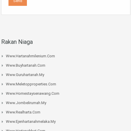
Rakan Niaga
Www.hartanahmilenium.com
Www.buyhartanah.com
Www.guruhartanah.my
Www.meletopproperties.com
Www.homestaysenawang.com
Www.jombelirumah.my
Www.realharta.com
Www.ejenhartanahmelaka.my
Www.hartanahhot.com