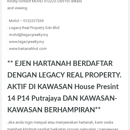
Kindly contact MOHD 0122237269 for details
and viewing
: Mohd – 0122237269
: Legacy Real Property Sdn Bhd
: mohd@legacyrealty.my
: www.legacyrealty.my
: www.hartanahhot.com
** EJEN HARTANAH BERDAFTAR
DENGAN LEGACY REAL PROPERTY.
AKTIF DI KAWASAN House Presint
14 P14 Putrajaya DAN KAWASAN-
KAWASAN BERHAMPIRAN**
Jika anda ingin menjual atau menyewakan hartanah, kami sedia
memberi khidmat nasihat berkaitan proses penjualan / penyewaan