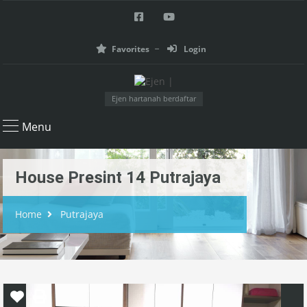
Favorites
Login
Ejen hartanah berdaftar
Menu
House Presint 14 Putrajaya
Home
Putrajaya