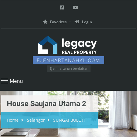
Favorites
Login
Ejen hartanah berdaftar
Menu
House Saujana Utama 2
Home
Selangor
SUNGAI BULOH