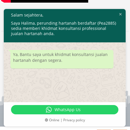
Salam sejahtera,
Saya Halima, perunding hartanah berdaftar (Pea2885)
sedia memberi khidmat konsultansi professional
jualan hartanah anda.
2020 © EjenHartanahKL.com. All Right Reserved.
Developed by
MyTranspro
Ya, Bantu saya untuk khidmat konsultansi jualan
hartanah dengan segera.
WhatsApp Us
🟢 Online | Privacy policy