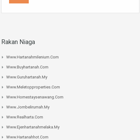
Rakan Niaga
Www.hartanahmilenium.com
Www.buyhartanah.com
Www.guruhartanah.my
Www.meletopproperties.com
Www.homestaysenawang.com
Www.jombelirumah.my
Www.realharta.com
Www.ejenhartanahmelaka.my
Www.hartanahhot.com