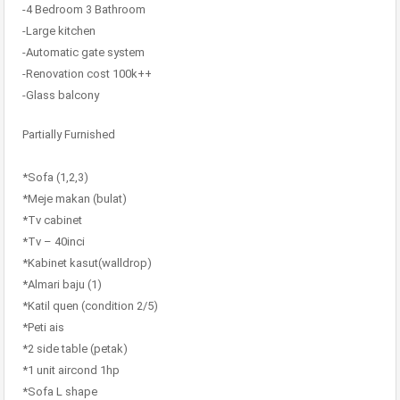
-4 Bedroom 3 Bathroom
-Large kitchen
-Automatic gate system
-Renovation cost 100k++
-Glass balcony
Partially Furnished
*Sofa (1,2,3)
*Meje makan (bulat)
*Tv cabinet
*Tv – 40inci
*Kabinet kasut(walldrop)
*Almari baju (1)
*Katil quen (condition 2/5)
*Peti ais
*2 side table (petak)
*1 unit aircond 1hp
*Sofa L shape