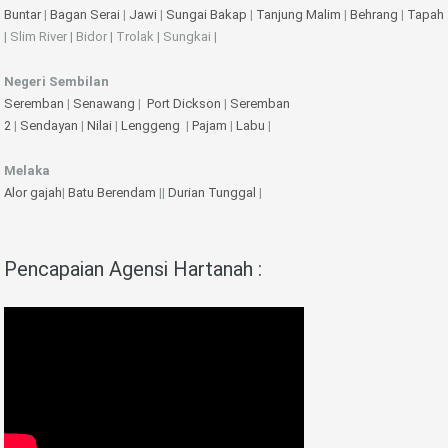
Buntar
|
Bagan Serai
|
Jawi
|
Sungai Bakap
|
Tanjung Malim
|
Behrang
|
Tapah
| Slim River | Bidor | Trolak | Sungkai |
Negeri Sembilan
Seremban
|
Senawang
|
Port Dickson
|
Seremban
2
|
Sendayan
|
Nilai
|
Lenggeng
|
Pajam
|
Labu
|
Melaka
Alor gajah
|
Batu Berendam
||
Durian Tunggal
|
Pencapaian Agensi Hartanah :