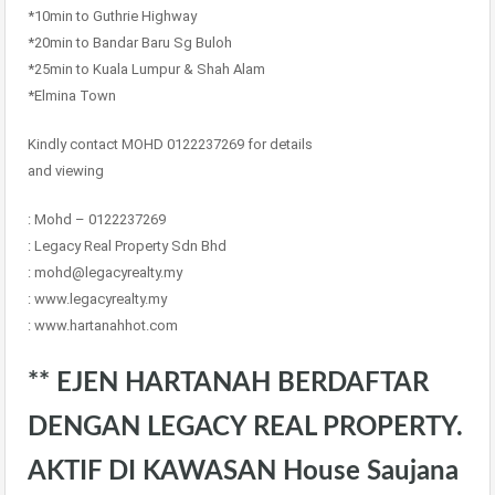
*10min to Guthrie Highway
*20min to Bandar Baru Sg Buloh
*25min to Kuala Lumpur & Shah Alam
*Elmina Town
Kindly contact MOHD 0122237269 for details
and viewing
: Mohd – 0122237269
: Legacy Real Property Sdn Bhd
: mohd@legacyrealty.my
: www.legacyrealty.my
: www.hartanahhot.com
** EJEN HARTANAH BERDAFTAR
DENGAN LEGACY REAL PROPERTY.
AKTIF DI KAWASAN House Saujana