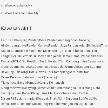
Www.anasharta.my
Www.hartanahperak.my
Kawasan Aktif
Lembah Klang
|
Kg Pandan
|
Desa Pandan
|
AmpangIndah
|
Ampang
Hilir
|
Ampang Jaya
|
Pandan Cahaya
|
Pandan Jaya
|
Pandan Indah
|
Bkt Indah
|
Tmn
Kosas
|
Shamelin Perkasa
|
Tmn Maluri
|
Bdr Tun Razak
|
Cheras Baru
|
Hulu
Langat
|
Bdr Sri Permaisuri
|
Cheras Baru
|
Alam Damai
|
Damai Perdana
|
Cheras
Perdana
|
BTHO
|
Sg Besi
|
Bdr Tasik Selatan
|
Tmn Connought
|
Ara Damansara
|
MutiaraDamansara
|
KotaDamansara
|
Setapak
|
Gombak
|
Subang
|
Subang
Jaya
|
Usj
|
Balakong
|
Bdr Sunway
|
Bdr Utama
|
Bangsar South
|
Batu
Caves
|
Keramat
|
Setiawangsa
|
Kl
|
Rawang
|
Titiwangsa
|
Bangi
|
Gombak
|
Kajang
|
Kemensah
|
Klang
|
Melawati
|
Selayang
|
Semenyih
|
Bkt Antarabangsa
|
Bkt Bintang
|
Dato
Harun
|
Kg Baru
|
Kapar
|
Klang Lama
|
Mahkota Cheras
|
Meru
|
Pantai
Dalam
|
PJ
|
Saujana Impian
|
Setapak
|
Shah Alam
|
Sg Long
|
Sg Merab
|
Sg
Ramal
|
Tmn Desa
|
Tmn Melati
|
Ukay Perdana
|
Wangsa Maju
|
Ejen Jual