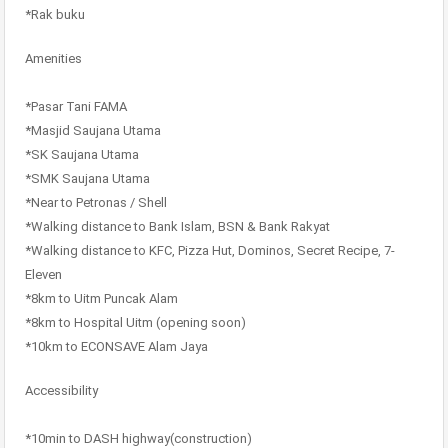
*Rak buku
Amenities
*Pasar Tani FAMA
*Masjid Saujana Utama
*SK Saujana Utama
*SMK Saujana Utama
*Near to Petronas / Shell
*Walking distance to Bank Islam, BSN & Bank Rakyat
*Walking distance to KFC, Pizza Hut, Dominos, Secret Recipe, 7-
Eleven
*8km to Uitm Puncak Alam
*8km to Hospital Uitm (opening soon)
*10km to ECONSAVE Alam Jaya
Accessibility
*10min to DASH highway(construction)