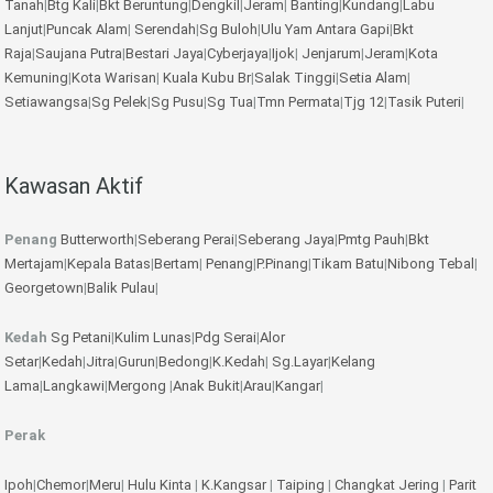
Tanah
|
Btg Kali
|
Bkt Beruntung
|
Dengkil
|
Jeram
|
Banting
|
Kundang
|
Labu
Lanjut
|
Puncak Alam
|
Serendah
|
Sg Buloh
|
Ulu Yam
Antara Gapi
|
Bkt
Raja
|
Saujana Putra
|
Bestari Jaya
|
Cyberjaya
|
Ijok
|
Jenjarum
|
Jeram
|
Kota
Kemuning
|
Kota Warisan
|
Kuala Kubu Br
|
Salak Tinggi
|
Setia Alam
|
Setiawangsa
|
Sg Pelek
|
Sg Pusu
|
Sg Tua
|
Tmn Permata
|
Tjg 12
|
Tasik Puteri
|
Kawasan Aktif
Penang
Butterworth
|
Seberang Perai
|
Seberang Jaya
|
Pmtg Pauh
|
Bkt
Mertajam
|
Kepala Batas
|
Bertam
|
Penang
|
P.Pinang
|
Tikam Batu
|
Nibong Tebal
|
Georgetown
|
Balik Pulau
|
Kedah
Sg Petani
|
Kulim
Lunas
|
Pdg Serai
|
Alor
Setar
|
Kedah
|
Jitra
|
Gurun
|
Bedong
|
K.Kedah
|
Sg.Layar
|
Kelang
Lama
|
Langkawi
|
Mergong
|
Anak Bukit
|
Arau
|
Kangar
|
Perak
Ipoh
|
Chemor
|
Meru
|
Hulu Kinta
|
K.Kangsar
|
Taiping
|
Changkat Jering
|
Parit