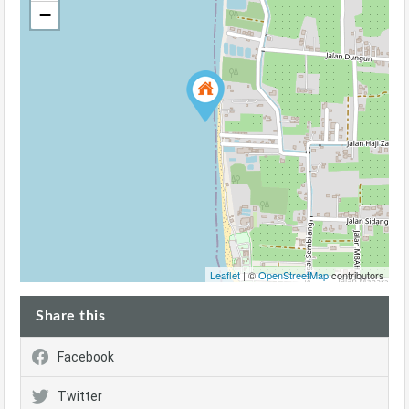
−
Leaflet
| ©
OpenStreetMap
contributors
Share this
Facebook
Twitter