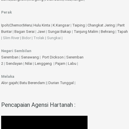
Perak
Ipoh
|
Chemor
|
Meru
|
Hulu Kinta
|
K.Kangsar
|
Taiping
|
Changkat Jering
|
Parit
Buntar
|
Bagan Serai
|
Jawi
|
Sungai Bakap
|
Tanjung Malim
|
Behrang
|
Tapah
| Slim River | Bidor | Trolak | Sungkai |
Negeri Sembilan
Seremban
|
Senawang
|
Port Dickson
|
Seremban
2
|
Sendayan
|
Nilai
|
Lenggeng
|
Pajam
|
Labu
|
Melaka
Alor gajah
|
Batu Berendam
||
Durian Tunggal
|
Pencapaian Agensi Hartanah :