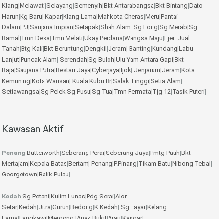
Klang
|
Melawati
|
Selayang
|
Semenyih
|
Bkt Antarabangsa
|
Bkt Bintang
|
Dato
Harun
|
Kg Baru
|
Kapar
|
Klang Lama
|
Mahkota Cheras
|
Meru
|
Pantai
Dalam
|
PJ
|
Saujana Impian
|
Setapak
|
Shah Alam
|
Sg Long
|
Sg Merab
|
Sg
Ramal
|
Tmn Desa
|
Tmn Melati
|
Ukay Perdana
|
Wangsa Maju
|
Ejen Jual
Tanah
|
Btg Kali
|
Bkt Beruntung
|
Dengkil
|
Jeram
|
Banting
|
Kundang
|
Labu
Lanjut
|
Puncak Alam
|
Serendah
|
Sg Buloh
|
Ulu Yam
Antara Gapi
|
Bkt
Raja
|
Saujana Putra
|
Bestari Jaya
|
Cyberjaya
|
Ijok
|
Jenjarum
|
Jeram
|
Kota
Kemuning
|
Kota Warisan
|
Kuala Kubu Br
|
Salak Tinggi
|
Setia Alam
|
Setiawangsa
|
Sg Pelek
|
Sg Pusu
|
Sg Tua
|
Tmn Permata
|
Tjg 12
|
Tasik Puteri
|
Kawasan Aktif
Penang
Butterworth
|
Seberang Perai
|
Seberang Jaya
|
Pmtg Pauh
|
Bkt
Mertajam
|
Kepala Batas
|
Bertam
|
Penang
|
P.Pinang
|
Tikam Batu
|
Nibong Tebal
|
Georgetown
|
Balik Pulau
|
Kedah
Sg Petani
|
Kulim
Lunas
|
Pdg Serai
|
Alor
Setar
|
Kedah
|
Jitra
|
Gurun
|
Bedong
|
K.Kedah
|
Sg.Layar
|
Kelang
Lama
|
Langkawi
|
Mergong
|
Anak Bukit
|
Arau
|
Kangar
|