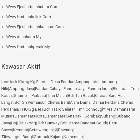
Www.ejenhartanahutara.com
Www.hartanahclick.com
Www.ejenhartanahkuantan.com
Www.anasharta.my
Www.hartanahperak.my
Kawasan Aktif
Lembah Klang
|
Kg Pandan
|
Desa Pandan
|
AmpangIndah
|
Ampang
Hilir
|
Ampang Jaya
|
Pandan Cahaya
|
Pandan Jaya
|
Pandan Indah
|
Bkt Indah
|
Tmn
Kosas
|
Shamelin Perkasa
|
Tmn Maluri
|
Bdr Tun Razak
|
Cheras Baru
|
Hulu
Langat
|
Bdr Sri Permaisuri
|
Cheras Baru
|
Alam Damai
|
Damai Perdana
|
Cheras
Perdana
|
BTHO
|
Sg Besi
|
Bdr Tasik Selatan
|
Tmn Connought
|
Ara Damansara
|
MutiaraDamansara
|
KotaDamansara
|
Setapak
|
Gombak
|
Subang
|
Subang
Jaya
|
Usj
|
Balakong
|
Bdr Sunway
|
Bdr Utama
|
Bangsar South
|
Batu
Caves
|
Keramat
|
Setiawangsa
|
Kl
|
Rawang
|
Titiwangsa
|
Bangi
|
Gombak
|
Kajang
|
Kemensah
|