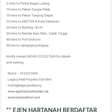
2 mins to Pantai Bagan Lalang
10 mins to Pekan Sungai Pelek
15 mins to Pekan Tanjung Sepat
25 mins to ENSTEK & Kota Seriemas
30 mins to Banting / KLIA
35 mins to Bandar Baru Nilai , Salak Tinggi
40 mins to Port Dickson
50 min to cyberjaya/putrajaya
Kindly contact MOHD 0122237269 for details
and viewing
: Mohd – 0122237269
: Legacy Real Property Sdn Bhd
: mohd@legacyrealty.my
:
www.ejenhartanahkedah.net
:
www.hartanahhot.com
** EJEN HARTANAH BERDAFTAR