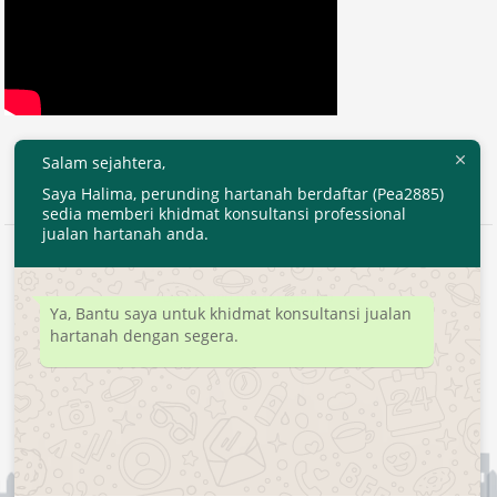
Salam sejahtera,
Saya Halima, perunding hartanah berdaftar (Pea2885)
sedia memberi khidmat konsultansi professional
jualan hartanah anda.
2020 © EjenHartanahKL.com. All Right Reserved.
Developed by
MyTranspro
Ya, Bantu saya untuk khidmat konsultansi jualan
hartanah dengan segera.