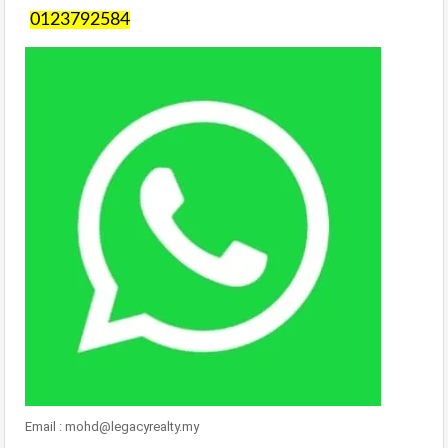
0123792584
Email : mohd@legacyrealty.my