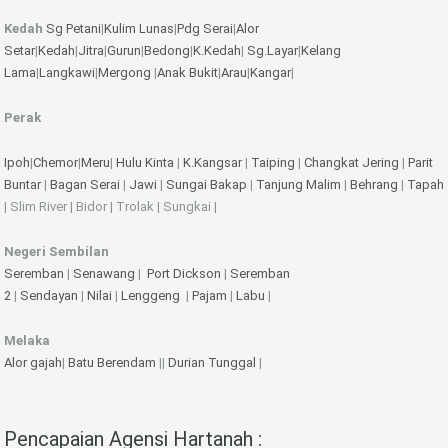
Kedah
Sg Petani
|
Kulim
Lunas
|
Pdg Serai
|
Alor
Setar
|
Kedah
|
Jitra
|
Gurun
|
Bedong
|
K.Kedah
|
Sg.Layar
|
Kelang
Lama
|
Langkawi
|
Mergong
|
Anak Bukit
|
Arau
|
Kangar
|
Perak
Ipoh
|
Chemor
|
Meru
|
Hulu Kinta
|
K.Kangsar
|
Taiping
|
Changkat Jering
|
Parit
Buntar
|
Bagan Serai
|
Jawi
|
Sungai Bakap
|
Tanjung Malim
|
Behrang
|
Tapah
| Slim River | Bidor | Trolak | Sungkai |
Negeri Sembilan
Seremban
|
Senawang
|
Port Dickson
|
Seremban
2
|
Sendayan
|
Nilai
|
Lenggeng
|
Pajam
|
Labu
|
Melaka
Alor gajah
|
Batu Berendam
||
Durian Tunggal
|
Pencapaian Agensi Hartanah :