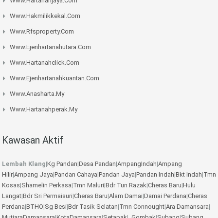
Www.hartanahjaya.com
Www.hakmilikkekal.com
Www.rfsproperty.com
Www.ejenhartanahutara.com
Www.hartanahclick.com
Www.ejenhartanahkuantan.com
Www.anasharta.my
Www.hartanahperak.my
Kawasan Aktif
Lembah Klang
|
Kg Pandan
|
Desa Pandan
|
AmpangIndah
|
Ampang
Hilir
|
Ampang Jaya
|
Pandan Cahaya
|
Pandan Jaya
|
Pandan Indah
|
Bkt Indah
|
Tmn
Kosas
|
Shamelin Perkasa
|
Tmn Maluri
|
Bdr Tun Razak
|
Cheras Baru
|
Hulu
Langat
|
Bdr Sri Permaisuri
|
Cheras Baru
|
Alam Damai
|
Damai Perdana
|
Cheras
Perdana
|
BTHO
|
Sg Besi
|
Bdr Tasik Selatan
|
Tmn Connought
|
Ara Damansara
|
MutiaraDamansara
|
KotaDamansara
|
Setapak
|
Gombak
|
Subang
|
Subang