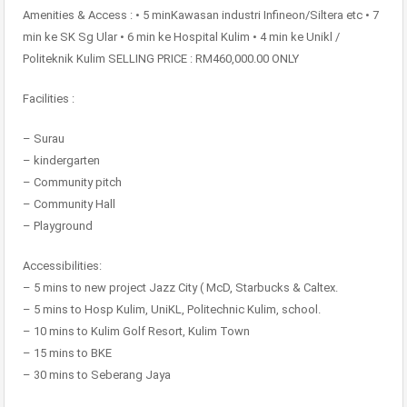
Amenities & Access : • 5 minKawasan industri Infineon/Siltera etc • 7
min ke SK Sg Ular • 6 min ke Hospital Kulim • 4 min ke Unikl /
Politeknik Kulim SELLING PRICE : RM460,000.00 ONLY
Facilities :
– Surau
– kindergarten
– Community pitch
– Community Hall
– Playground
Accessibilities:
– 5 mins to new project Jazz City ( McD, Starbucks & Caltex.
– 5 mins to Hosp Kulim, UniKL, Politechnic Kulim, school.
– 10 mins to Kulim Golf Resort, Kulim Town
– 15 mins to BKE
– 30 mins to Seberang Jaya