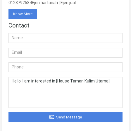
0123792584Ejen hartanah | Ejen jual…
Know More
Contact
Send Message