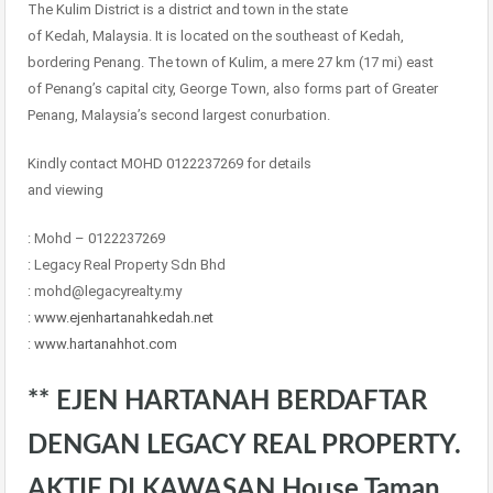
The Kulim District is a district and town in the state
of Kedah, Malaysia. It is located on the southeast of Kedah,
bordering Penang. The town of Kulim, a mere 27 km (17 mi) east
of Penang’s capital city, George Town, also forms part of Greater
Penang, Malaysia’s second largest conurbation.
Kindly contact MOHD 0122237269 for details
and viewing
: Mohd – 0122237269
: Legacy Real Property Sdn Bhd
: mohd@legacyrealty.my
:
www.ejenhartanahkedah.net
:
www.hartanahhot.com
** EJEN HARTANAH BERDAFTAR
DENGAN LEGACY REAL PROPERTY.
AKTIF DI KAWASAN House Taman