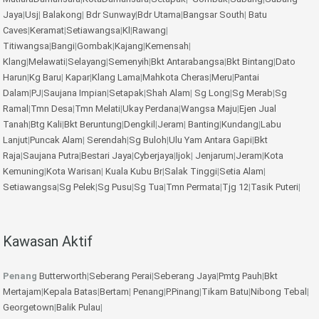
Jaya
|
Usj
|
Balakong
|
Bdr Sunway
|
Bdr Utama
|
Bangsar South
|
Batu
Caves
|
Keramat
|
Setiawangsa
|
Kl
|
Rawang
|
Titiwangsa
|
Bangi
|
Gombak
|
Kajang
|
Kemensah
|
Klang
|
Melawati
|
Selayang
|
Semenyih
|
Bkt Antarabangsa
|
Bkt Bintang
|
Dato
Harun
|
Kg Baru
|
Kapar
|
Klang Lama
|
Mahkota Cheras
|
Meru
|
Pantai
Dalam
|
PJ
|
Saujana Impian
|
Setapak
|
Shah Alam
|
Sg Long
|
Sg Merab
|
Sg
Ramal
|
Tmn Desa
|
Tmn Melati
|
Ukay Perdana
|
Wangsa Maju
|
Ejen Jual
Tanah
|
Btg Kali
|
Bkt Beruntung
|
Dengkil
|
Jeram
|
Banting
|
Kundang
|
Labu
Lanjut
|
Puncak Alam
|
Serendah
|
Sg Buloh
|
Ulu Yam
Antara Gapi
|
Bkt
Raja
|
Saujana Putra
|
Bestari Jaya
|
Cyberjaya
|
Ijok
|
Jenjarum
|
Jeram
|
Kota
Kemuning
|
Kota Warisan
|
Kuala Kubu Br
|
Salak Tinggi
|
Setia Alam
|
Setiawangsa
|
Sg Pelek
|
Sg Pusu
|
Sg Tua
|
Tmn Permata
|
Tjg 12
|
Tasik Puteri
|
Kawasan Aktif
Penang
Butterworth
|
Seberang Perai
|
Seberang Jaya
|
Pmtg Pauh
|
Bkt
Mertajam
|
Kepala Batas
|
Bertam
|
Penang
|
P.Pinang
|
Tikam Batu
|
Nibong Tebal
|
Georgetown
|
Balik Pulau
|