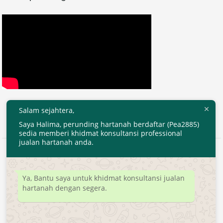
Salam sejahtera,
Saya Halima, perunding hartanah berdaftar (Pea2885)
sedia memberi khidmat konsultansi professional
jualan hartanah anda.
2020 © EjenHartanahKL.com. All Right Reserved.
Developed by
MyTranspro
Ya, Bantu saya untuk khidmat konsultansi jualan
hartanah dengan segera.