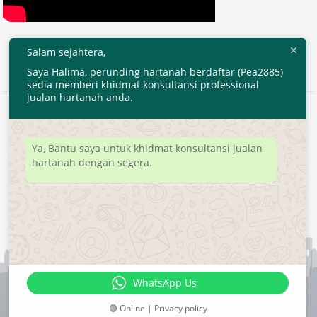
Salam sejahtera,
Saya Halima, perunding hartanah berdaftar (Pea2885)
sedia memberi khidmat konsultansi professional
jualan hartanah anda.
2020 © EjenHartanahKL.com. All Right Reserved.
Developed by
MyTranspro
Ya, Bantu saya untuk khidmat konsultansi jualan
hartanah dengan segera.
WhatsApp Us
🟢 Online | Privacy policy