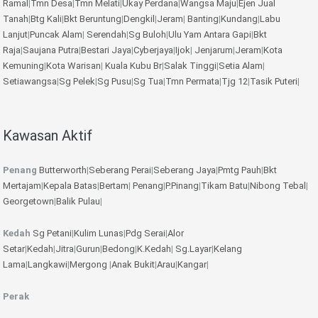
Ramal
|
Tmn Desa
|
Tmn Melati
|
Ukay Perdana
|
Wangsa Maju
|
Ejen Jual
Tanah
|
Btg Kali
|
Bkt Beruntung
|
Dengkil
|
Jeram
|
Banting
|
Kundang
|
Labu
Lanjut
|
Puncak Alam
|
Serendah
|
Sg Buloh
|
Ulu Yam
Antara Gapi
|
Bkt
Raja
|
Saujana Putra
|
Bestari Jaya
|
Cyberjaya
|
Ijok
|
Jenjarum
|
Jeram
|
Kota
Kemuning
|
Kota Warisan
|
Kuala Kubu Br
|
Salak Tinggi
|
Setia Alam
|
Setiawangsa
|
Sg Pelek
|
Sg Pusu
|
Sg Tua
|
Tmn Permata
|
Tjg 12
|
Tasik Puteri
|
Kawasan Aktif
Penang
Butterworth
|
Seberang Perai
|
Seberang Jaya
|
Pmtg Pauh
|
Bkt
Mertajam
|
Kepala Batas
|
Bertam
|
Penang
|
P.Pinang
|
Tikam Batu
|
Nibong Tebal
|
Georgetown
|
Balik Pulau
|
Kedah
Sg Petani
|
Kulim
Lunas
|
Pdg Serai
|
Alor
Setar
|
Kedah
|
Jitra
|
Gurun
|
Bedong
|
K.Kedah
|
Sg.Layar
|
Kelang
Lama
|
Langkawi
|
Mergong
|
Anak Bukit
|
Arau
|
Kangar
|
Perak