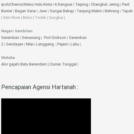
Ipoh
|
Chemor
|
Meru
|
Hulu Kinta
|
K.Kangsar
|
Taiping
|
Changkat Jering
|
Parit
Buntar
|
Bagan Serai
|
Jawi
|
Sungai Bakap
|
Tanjung Malim
|
Behrang
|
Tapah
| Slim River | Bidor | Trolak | Sungkai |
Negeri Sembilan
Seremban
|
Senawang
|
Port Dickson
|
Seremban
2
|
Sendayan
|
Nilai
|
Lenggeng
|
Pajam
|
Labu
|
Melaka
Alor gajah
|
Batu Berendam
||
Durian Tunggal
|
Pencapaian Agensi Hartanah :