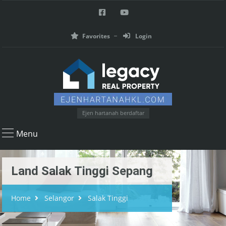
Favorites
Login
Ejen hartanah berdaftar
Menu
Land Salak Tinggi Sepang
Home
Selangor
Salak Tinggi