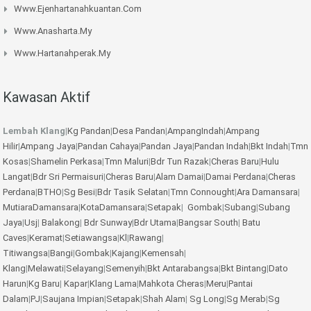
Www.ejenhartanahkuantan.com
Www.anasharta.my
Www.hartanahperak.my
Kawasan Aktif
Lembah Klang
|
Kg Pandan
|
Desa Pandan
|
AmpangIndah
|
Ampang
Hilir
|
Ampang Jaya
|
Pandan Cahaya
|
Pandan Jaya
|
Pandan Indah
|
Bkt Indah
|
Tmn
Kosas
|
Shamelin Perkasa
|
Tmn Maluri
|
Bdr Tun Razak
|
Cheras Baru
|
Hulu
Langat
|
Bdr Sri Permaisuri
|
Cheras Baru
|
Alam Damai
|
Damai Perdana
|
Cheras
Perdana
|
BTHO
|
Sg Besi
|
Bdr Tasik Selatan
|
Tmn Connought
|
Ara Damansara
|
MutiaraDamansara
|
KotaDamansara
|
Setapak
|
Gombak
|
Subang
|
Subang
Jaya
|
Usj
|
Balakong
|
Bdr Sunway
|
Bdr Utama
|
Bangsar South
|
Batu
Caves
|
Keramat
|
Setiawangsa
|
Kl
|
Rawang
|
Titiwangsa
|
Bangi
|
Gombak
|
Kajang
|
Kemensah
|
Klang
|
Melawati
|
Selayang
|
Semenyih
|
Bkt Antarabangsa
|
Bkt Bintang
|
Dato
Harun
|
Kg Baru
|
Kapar
|
Klang Lama
|
Mahkota Cheras
|
Meru
|
Pantai
Dalam
|
PJ
|
Saujana Impian
|
Setapak
|
Shah Alam
|
Sg Long
|
Sg Merab
|
Sg