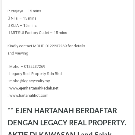
Putrajaya – 15 mins
 Nilai – 15 mins
 KLIA – 15 mins
 MITSUI Factory Outlet – 15 mins
Kindly contact MOHD 0122237269 for details
and viewing
: Mohd – 0122237269
: Legacy Real Property Sdn Bhd
: mohd@legacyrealty.my
:
www.ejenhartanahkedah.net
:
www.hartanahhot.com
** EJEN HARTANAH BERDAFTAR
DENGAN LEGACY REAL PROPERTY.