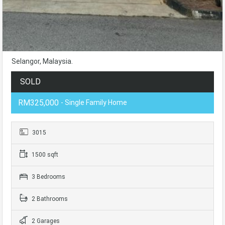
Selangor, Malaysia.
SOLD
RM325,000
- Single Family Home
3015
1500 sqft
3 Bedrooms
2 Bathrooms
2 Garages