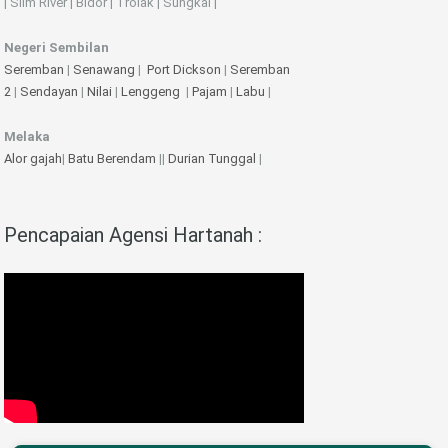
| Slim River | Bidor | Trolak | Sungkai |
Negeri Sembilan
Seremban
|
Senawang
|
Port Dickson
|
Seremban
2
|
Sendayan
|
Nilai
|
Lenggeng
|
Pajam
|
Labu
|
Melaka
Alor gajah
|
Batu Berendam
||
Durian Tunggal
|
Pencapaian Agensi Hartanah :