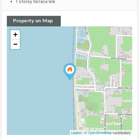
1 storey terrace link
Property on Map
+
−
Leaflet
| ©
OpenStreetMap
contributors