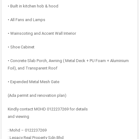
• Built in kitchen hob & hood
• All Fans and Lamps
• Wainscoting and Accent Wall Interior
• Shoe Cabinet
• Concrete Slab Porch, Awning ( Metal Deck + PU Foam + Aluminium
Foil), and Transparent Roof
• Expended Metal Mesh Gate
(Ada permit and renovation plan)
Kindly contact MOHD 0122237269 for details
and viewing
: Mohd – 0122237269
: Legacy Real Property Sdn Bhd