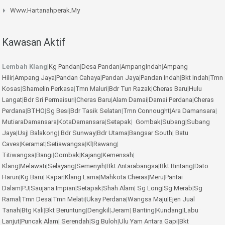
Www.hartanahperak.my
Kawasan Aktif
Lembah Klang
|
Kg Pandan
|
Desa Pandan
|
AmpangIndah
|
Ampang
Hilir
|
Ampang Jaya
|
Pandan Cahaya
|
Pandan Jaya
|
Pandan Indah
|
Bkt Indah
|
Tmn
Kosas
|
Shamelin Perkasa
|
Tmn Maluri
|
Bdr Tun Razak
|
Cheras Baru
|
Hulu
Langat
|
Bdr Sri Permaisuri
|
Cheras Baru
|
Alam Damai
|
Damai Perdana
|
Cheras
Perdana
|
BTHO
|
Sg Besi
|
Bdr Tasik Selatan
|
Tmn Connought
|
Ara Damansara
|
MutiaraDamansara
|
KotaDamansara
|
Setapak
|
Gombak
|
Subang
|
Subang
Jaya
|
Usj
|
Balakong
|
Bdr Sunway
|
Bdr Utama
|
Bangsar South
|
Batu
Caves
|
Keramat
|
Setiawangsa
|
Kl
|
Rawang
|
Titiwangsa
|
Bangi
|
Gombak
|
Kajang
|
Kemensah
|
Klang
|
Melawati
|
Selayang
|
Semenyih
|
Bkt Antarabangsa
|
Bkt Bintang
|
Dato
Harun
|
Kg Baru
|
Kapar
|
Klang Lama
|
Mahkota Cheras
|
Meru
|
Pantai
Dalam
|
PJ
|
Saujana Impian
|
Setapak
|
Shah Alam
|
Sg Long
|
Sg Merab
|
Sg
Ramal
|
Tmn Desa
|
Tmn Melati
|
Ukay Perdana
|
Wangsa Maju
|
Ejen Jual
Tanah
|
Btg Kali
|
Bkt Beruntung
|
Dengkil
|
Jeram
|
Banting
|
Kundang
|
Labu
Lanjut
|
Puncak Alam
|
Serendah
|
Sg Buloh
|
Ulu Yam
Antara Gapi
|
Bkt