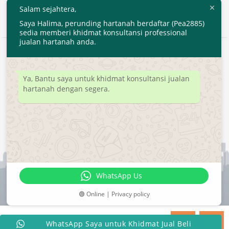
Salam sejahtera,
Saya Halima, perunding hartanah berdaftar (Pea2885)
sedia memberi khidmat konsultansi professional
jualan hartanah anda.
2020 © EjenHartanahKL.com. All Right Reserved.
Developed by
MyTranspro
Ya, Bantu saya untuk khidmat konsultansi jualan
hartanah dengan segera.
WhatsApp Us
🟢 Online | Privacy policy
WhatsApp Saya untuk Khidmat Jual Beli