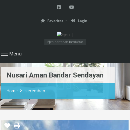
Favorites
Login
Ejen hartanah berdaftar
Menu
Nusari Aman Bandar Sendayan
Home
seremban