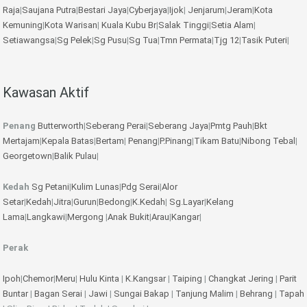
Raja
|
Saujana Putra
|
Bestari Jaya
|
Cyberjaya
|
Ijok
|
Jenjarum
|
Jeram
|
Kota
Kemuning
|
Kota Warisan
|
Kuala Kubu Br
|
Salak Tinggi
|
Setia Alam
|
Setiawangsa
|
Sg Pelek
|
Sg Pusu
|
Sg Tua
|
Tmn Permata
|
Tjg 12
|
Tasik Puteri
|
Kawasan Aktif
Penang
Butterworth
|
Seberang Perai
|
Seberang Jaya
|
Pmtg Pauh
|
Bkt
Mertajam
|
Kepala Batas
|
Bertam
|
Penang
|
P.Pinang
|
Tikam Batu
|
Nibong Tebal
|
Georgetown
|
Balik Pulau
|
Kedah
Sg Petani
|
Kulim
Lunas
|
Pdg Serai
|
Alor
Setar
|
Kedah
|
Jitra
|
Gurun
|
Bedong
|
K.Kedah
|
Sg.Layar
|
Kelang
Lama
|
Langkawi
|
Mergong
|
Anak Bukit
|
Arau
|
Kangar
|
Perak
Ipoh
|
Chemor
|
Meru
|
Hulu Kinta
|
K.Kangsar
|
Taiping
|
Changkat Jering
|
Parit
Buntar
|
Bagan Serai
|
Jawi
|
Sungai Bakap
|
Tanjung Malim
|
Behrang
|
Tapah