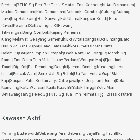
Perdana
|
BTHO
|
Sg Besi
|
Bdr Tasik Selatan
|
Tmn Connought
|
Ara Damansara
|
MutiaraDamansara
|
KotaDamansara
|
Setapak
|
Gombak
|
Subang
|
Subang
Jaya
|
Usj
|
Balakong
|
Bdr Sunway
|
Bdr Utama
|
Bangsar South
|
Batu
Caves
|
Keramat
|
Setiawangsa
|
Kl
|
Rawang
|
Titiwangsa
|
Bangi
|
Gombak
|
Kajang
|
Kemensah
|
Klang
|
Melawati
|
Selayang
|
Semenyih
|
Bkt Antarabangsa
|
Bkt Bintang
|
Dato
Harun
|
Kg Baru
|
Kapar
|
Klang Lama
|
Mahkota Cheras
|
Meru
|
Pantai
Dalam
|
PJ
|
Saujana Impian
|
Setapak
|
Shah Alam
|
Sg Long
|
Sg Merab
|
Sg
Ramal
|
Tmn Desa
|
Tmn Melati
|
Ukay Perdana
|
Wangsa Maju
|
Ejen Jual
Tanah
|
Btg Kali
|
Bkt Beruntung
|
Dengkil
|
Jeram
|
Banting
|
Kundang
|
Labu
Lanjut
|
Puncak Alam
|
Serendah
|
Sg Buloh
|
Ulu Yam
Antara Gapi
|
Bkt
Raja
|
Saujana Putra
|
Bestari Jaya
|
Cyberjaya
|
Ijok
|
Jenjarum
|
Jeram
|
Kota
Kemuning
|
Kota Warisan
|
Kuala Kubu Br
|
Salak Tinggi
|
Setia Alam
|
Setiawangsa
|
Sg Pelek
|
Sg Pusu
|
Sg Tua
|
Tmn Permata
|
Tjg 12
|
Tasik Puteri
|
Kawasan Aktif
Penang
Butterworth
|
Seberang Perai
|
Seberang Jaya
|
Pmtg Pauh
|
Bkt