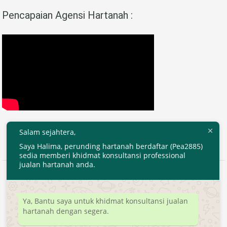
Pencapaian Agensi Hartanah :
Salam sejahtera,
Saya Halima, perunding hartanah berdaftar (Pea2885)
sedia memberi khidmat konsultansi professional
jualan hartanah anda.
2020 © EjenHartanahKL.com. All Right Reserved.
Developed by
MyTranspro
Ya, Bantu saya untuk khidmat konsultansi jualan
hartanah dengan segera.