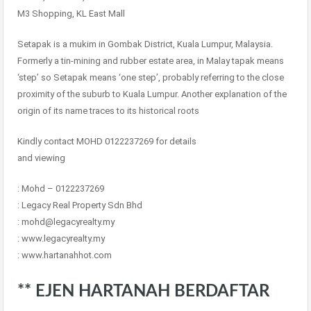
M3 Shopping, KL East Mall
Setapak is a mukim in Gombak District, Kuala Lumpur, Malaysia.
Formerly a tin-mining and rubber estate area, in Malay tapak means
‘step’ so Setapak means ‘one step’, probably referring to the close
proximity of the suburb to Kuala Lumpur. Another explanation of the
origin of its name traces to its historical roots
Kindly contact MOHD 0122237269 for details
and viewing
: Mohd – 0122237269
: Legacy Real Property Sdn Bhd
: mohd@legacyrealty.my
: www.legacyrealty.my
: www.hartanahhot.com
** EJEN HARTANAH BERDAFTAR