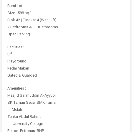
Bumi Lot
Size : 588 sqft
Blok 42 | Tingkat 4 (With Lift)
2 Bedrooms & 1+1Bathrooms
Open Parking
Facilities :
Lif
Playground
kedai Makan
Gated & Guarded
Amenities :
Masjid Salahuddin Al-Ayyubi
SK Taman Setia, SMK Taman
Melati
Tunku Abdul Rahman
University College
Petron, Petronas, BHP