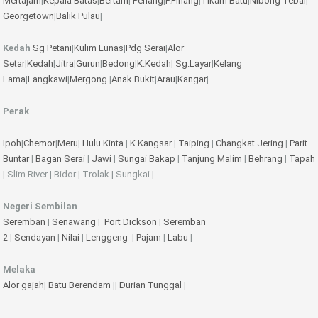
Mertajam
|
Kepala Batas
|
Bertam
|
Penang
|
P.Pinang
|
Tikam Batu
|
Nibong Tebal
|
Georgetown
|
Balik Pulau
|
Kedah
Sg Petani
|
Kulim
Lunas
|
Pdg Serai
|
Alor
Setar
|
Kedah
|
Jitra
|
Gurun
|
Bedong
|
K.Kedah
|
Sg.Layar
|
Kelang
Lama
|
Langkawi
|
Mergong
|
Anak Bukit
|
Arau
|
Kangar
|
Perak
Ipoh
|
Chemor
|
Meru
|
Hulu Kinta
|
K.Kangsar
|
Taiping
|
Changkat Jering
|
Parit
Buntar
|
Bagan Serai
|
Jawi
|
Sungai Bakap
|
Tanjung Malim
|
Behrang
|
Tapah
| Slim River | Bidor | Trolak | Sungkai |
Negeri Sembilan
Seremban
|
Senawang
|
Port Dickson
|
Seremban
2
|
Sendayan
|
Nilai
|
Lenggeng
|
Pajam
|
Labu
|
Melaka
Alor gajah
|
Batu Berendam
||
Durian Tunggal
|