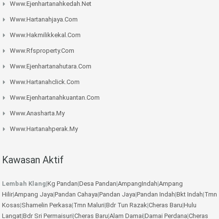
Www.ejenhartanahkedah.net
Www.hartanahjaya.com
Www.hakmilikkekal.com
Www.rfsproperty.com
Www.ejenhartanahutara.com
Www.hartanahclick.com
Www.ejenhartanahkuantan.com
Www.anasharta.my
Www.hartanahperak.my
Kawasan Aktif
Lembah Klang
|
Kg Pandan
|
Desa Pandan
|
AmpangIndah
|
Ampang
Hilir
|
Ampang Jaya
|
Pandan Cahaya
|
Pandan Jaya
|
Pandan Indah
|
Bkt Indah
|
Tmn
Kosas
|
Shamelin Perkasa
|
Tmn Maluri
|
Bdr Tun Razak
|
Cheras Baru
|
Hulu
Langat
|
Bdr Sri Permaisuri
|
Cheras Baru
|
Alam Damai
|
Damai Perdana
|
Cheras