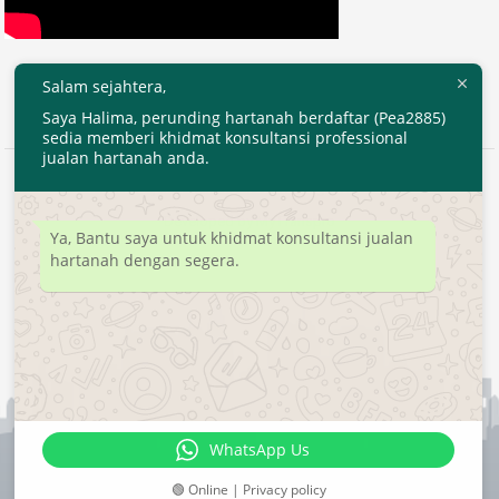
Salam sejahtera,
Saya Halima, perunding hartanah berdaftar (Pea2885)
sedia memberi khidmat konsultansi professional
jualan hartanah anda.
2020 © EjenHartanahKL.com. All Right Reserved.
Developed by
MyTranspro
Ya, Bantu saya untuk khidmat konsultansi jualan
hartanah dengan segera.
WhatsApp Us
🟢 Online | Privacy policy