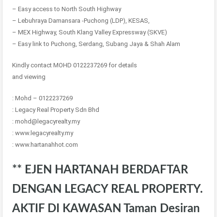
– Easy access to North South Highway
– Lebuhraya Damansara -Puchong (LDP), KESAS,
– MEX Highway, South Klang Valley Expressway (SKVE)
– Easy link to Puchong, Serdang, Subang Jaya & Shah Alam
Kindly contact MOHD 0122237269 for details
and viewing
: Mohd – 0122237269
: Legacy Real Property Sdn Bhd
: mohd@legacyrealty.my
: www.legacyrealty.my
: www.hartanahhot.com
** EJEN HARTANAH BERDAFTAR
DENGAN LEGACY REAL PROPERTY.
AKTIF DI KAWASAN Taman Desiran