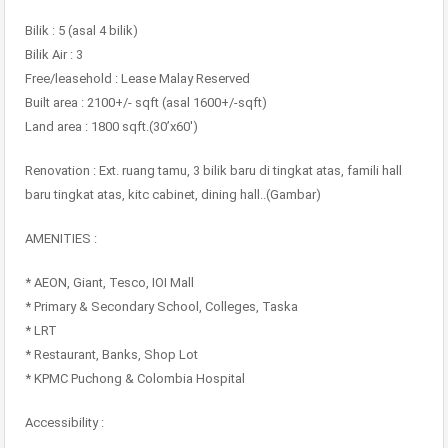
Bilik : 5 (asal 4 bilik)
Bilik Air : 3
Free/leasehold : Lease Malay Reserved
Built area : 2100+/- sqft (asal 1600+/-sqft)
Land area : 1800 sqft.(30’x60′)
Renovation : Ext. ruang tamu, 3 bilik baru di tingkat atas, famili hall
baru tingkat atas, kitc cabinet, dining hall..(Gambar)
AMENITIES :
* AEON, Giant, Tesco, IOI Mall
* Primary & Secondary School, Colleges, Taska
* LRT
* Restaurant, Banks, Shop Lot
* KPMC Puchong & Colombia Hospital
Accessibility :