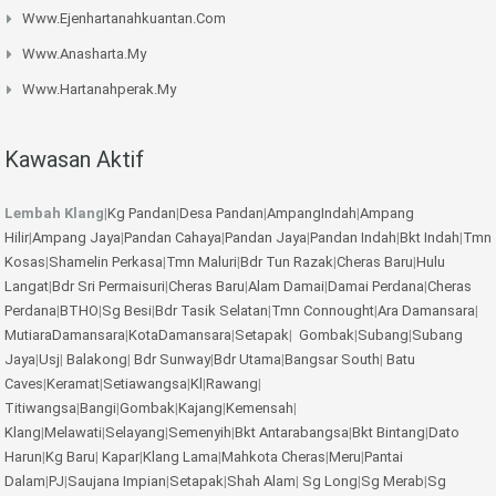
Www.ejenhartanahkuantan.com
Www.anasharta.my
Www.hartanahperak.my
Kawasan Aktif
Lembah Klang
|
Kg Pandan
|
Desa Pandan
|
AmpangIndah
|
Ampang
Hilir
|
Ampang Jaya
|
Pandan Cahaya
|
Pandan Jaya
|
Pandan Indah
|
Bkt Indah
|
Tmn
Kosas
|
Shamelin Perkasa
|
Tmn Maluri
|
Bdr Tun Razak
|
Cheras Baru
|
Hulu
Langat
|
Bdr Sri Permaisuri
|
Cheras Baru
|
Alam Damai
|
Damai Perdana
|
Cheras
Perdana
|
BTHO
|
Sg Besi
|
Bdr Tasik Selatan
|
Tmn Connought
|
Ara Damansara
|
MutiaraDamansara
|
KotaDamansara
|
Setapak
|
Gombak
|
Subang
|
Subang
Jaya
|
Usj
|
Balakong
|
Bdr Sunway
|
Bdr Utama
|
Bangsar South
|
Batu
Caves
|
Keramat
|
Setiawangsa
|
Kl
|
Rawang
|
Titiwangsa
|
Bangi
|
Gombak
|
Kajang
|
Kemensah
|
Klang
|
Melawati
|
Selayang
|
Semenyih
|
Bkt Antarabangsa
|
Bkt Bintang
|
Dato
Harun
|
Kg Baru
|
Kapar
|
Klang Lama
|
Mahkota Cheras
|
Meru
|
Pantai
Dalam
|
PJ
|
Saujana Impian
|
Setapak
|
Shah Alam
|
Sg Long
|
Sg Merab
|
Sg