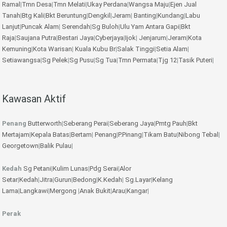
Ramal
|
Tmn Desa
|
Tmn Melati
|
Ukay Perdana
|
Wangsa Maju
|
Ejen Jual
Tanah
|
Btg Kali
|
Bkt Beruntung
|
Dengkil
|
Jeram
|
Banting
|
Kundang
|
Labu
Lanjut
|
Puncak Alam
|
Serendah
|
Sg Buloh
|
Ulu Yam
Antara Gapi
|
Bkt
Raja
|
Saujana Putra
|
Bestari Jaya
|
Cyberjaya
|
Ijok
|
Jenjarum
|
Jeram
|
Kota
Kemuning
|
Kota Warisan
|
Kuala Kubu Br
|
Salak Tinggi
|
Setia Alam
|
Setiawangsa
|
Sg Pelek
|
Sg Pusu
|
Sg Tua
|
Tmn Permata
|
Tjg 12
|
Tasik Puteri
|
Kawasan Aktif
Penang
Butterworth
|
Seberang Perai
|
Seberang Jaya
|
Pmtg Pauh
|
Bkt
Mertajam
|
Kepala Batas
|
Bertam
|
Penang
|
P.Pinang
|
Tikam Batu
|
Nibong Tebal
|
Georgetown
|
Balik Pulau
|
Kedah
Sg Petani
|
Kulim
Lunas
|
Pdg Serai
|
Alor
Setar
|
Kedah
|
Jitra
|
Gurun
|
Bedong
|
K.Kedah
|
Sg.Layar
|
Kelang
Lama
|
Langkawi
|
Mergong
|
Anak Bukit
|
Arau
|
Kangar
|
Perak