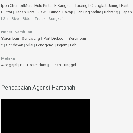
Ipoh
|
Chemor
|
Meru
|
Hulu Kinta
|
K.Kangsar
|
Taiping
|
Changkat Jering
|
Parit
Buntar
|
Bagan Serai
|
Jawi
|
Sungai Bakap
|
Tanjung Malim
|
Behrang
|
Tapah
| Slim River | Bidor | Trolak | Sungkai |
Negeri Sembilan
Seremban
|
Senawang
|
Port Dickson
|
Seremban
2
|
Sendayan
|
Nilai
|
Lenggeng
|
Pajam
|
Labu
|
Melaka
Alor gajah
|
Batu Berendam
||
Durian Tunggal
|
Pencapaian Agensi Hartanah :