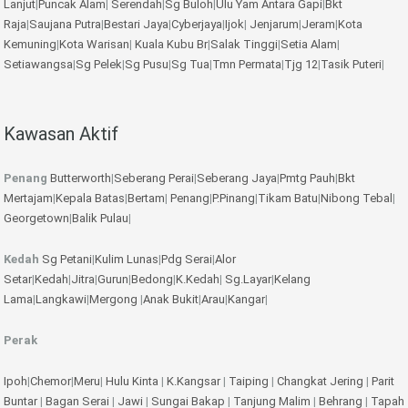
Lanjut
|
Puncak Alam
|
Serendah
|
Sg Buloh
|
Ulu Yam
Antara Gapi
|
Bkt
Raja
|
Saujana Putra
|
Bestari Jaya
|
Cyberjaya
|
Ijok
|
Jenjarum
|
Jeram
|
Kota
Kemuning
|
Kota Warisan
|
Kuala Kubu Br
|
Salak Tinggi
|
Setia Alam
|
Setiawangsa
|
Sg Pelek
|
Sg Pusu
|
Sg Tua
|
Tmn Permata
|
Tjg 12
|
Tasik Puteri
|
Kawasan Aktif
Penang
Butterworth
|
Seberang Perai
|
Seberang Jaya
|
Pmtg Pauh
|
Bkt
Mertajam
|
Kepala Batas
|
Bertam
|
Penang
|
P.Pinang
|
Tikam Batu
|
Nibong Tebal
|
Georgetown
|
Balik Pulau
|
Kedah
Sg Petani
|
Kulim
Lunas
|
Pdg Serai
|
Alor
Setar
|
Kedah
|
Jitra
|
Gurun
|
Bedong
|
K.Kedah
|
Sg.Layar
|
Kelang
Lama
|
Langkawi
|
Mergong
|
Anak Bukit
|
Arau
|
Kangar
|
Perak
Ipoh
|
Chemor
|
Meru
|
Hulu Kinta
|
K.Kangsar
|
Taiping
|
Changkat Jering
|
Parit
Buntar
|
Bagan Serai
|
Jawi
|
Sungai Bakap
|
Tanjung Malim
|
Behrang
|
Tapah