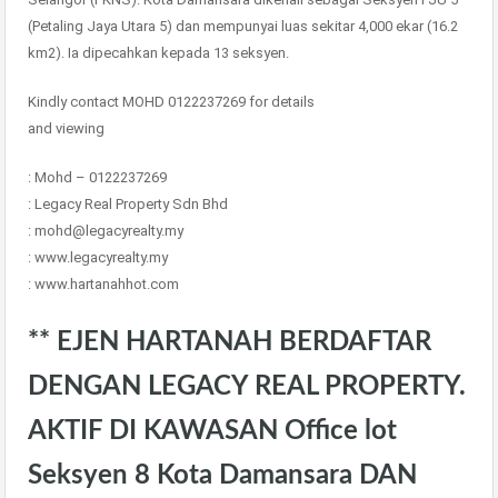
(Petaling Jaya Utara 5) dan mempunyai luas sekitar 4,000 ekar (16.2
km2). Ia dipecahkan kepada 13 seksyen.
Kindly contact MOHD 0122237269 for details
and viewing
: Mohd – 0122237269
: Legacy Real Property Sdn Bhd
: mohd@legacyrealty.my
: www.legacyrealty.my
: www.hartanahhot.com
** EJEN HARTANAH BERDAFTAR
DENGAN LEGACY REAL PROPERTY.
AKTIF DI KAWASAN Office lot
Seksyen 8 Kota Damansara DAN