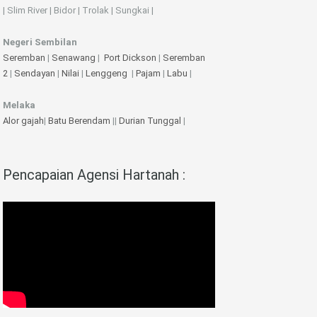
| Slim River | Bidor | Trolak | Sungkai |
Negeri Sembilan
Seremban
|
Senawang
|
Port Dickson
|
Seremban
2
|
Sendayan
|
Nilai
|
Lenggeng
|
Pajam
|
Labu
|
Melaka
Alor gajah
|
Batu Berendam
||
Durian Tunggal
|
Pencapaian Agensi Hartanah :