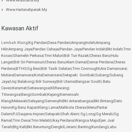
Www.anasharta.my
Www.hartanahperak.my
Kawasan Aktif
Lembah Klang
|
Kg Pandan
|
Desa Pandan
|
AmpangIndah
|
Ampang
Hilir
|
Ampang Jaya
|
Pandan Cahaya
|
Pandan Jaya
|
Pandan Indah
|
Bkt Indah
|
Tmn
Kosas
|
Shamelin Perkasa
|
Tmn Maluri
|
Bdr Tun Razak
|
Cheras Baru
|
Hulu
Langat
|
Bdr Sri Permaisuri
|
Cheras Baru
|
Alam Damai
|
Damai Perdana
|
Cheras
Perdana
|
BTHO
|
Sg Besi
|
Bdr Tasik Selatan
|
Tmn Connought
|
Ara Damansara
|
MutiaraDamansara
|
KotaDamansara
|
Setapak
|
Gombak
|
Subang
|
Subang
Jaya
|
Usj
|
Balakong
|
Bdr Sunway
|
Bdr Utama
|
Bangsar South
|
Batu
Caves
|
Keramat
|
Setiawangsa
|
Kl
|
Rawang
|
Titiwangsa
|
Bangi
|
Gombak
|
Kajang
|
Kemensah
|
Klang
|
Melawati
|
Selayang
|
Semenyih
|
Bkt Antarabangsa
|
Bkt Bintang
|
Dato
Harun
|
Kg Baru
|
Kapar
|
Klang Lama
|
Mahkota Cheras
|
Meru
|
Pantai
Dalam
|
PJ
|
Saujana Impian
|
Setapak
|
Shah Alam
|
Sg Long
|
Sg Merab
|
Sg
Ramal
|
Tmn Desa
|
Tmn Melati
|
Ukay Perdana
|
Wangsa Maju
|
Ejen Jual
Tanah
|
Btg Kali
|
Bkt Beruntung
|
Dengkil
|
Jeram
|
Banting
|
Kundang
|
Labu