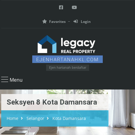
Favorites
Login
Ejen hartanah berdaftar
Menu
Seksyen 8 Kota Damansara
Home
Selangor
Kota Damansara