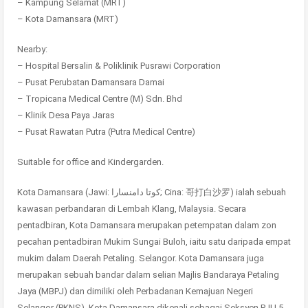
– Kampung Selamat (MRT)
– Kota Damansara (MRT)
Nearby:
– Hospital Bersalin & Poliklinik Pusrawi Corporation
– Pusat Perubatan Damansara Damai
– Tropicana Medical Centre (M) Sdn. Bhd
– Klinik Desa Paya Jaras
– Pusat Rawatan Putra (Putra Medical Centre)
Suitable for office and Kindergarden.
Kota Damansara (Jawi: ‏كوتا دامنسارا‎‎; Cina: 哥打白沙罗) ialah sebuah
kawasan perbandaran di Lembah Klang, Malaysia. Secara
pentadbiran, Kota Damansara merupakan petempatan dalam zon
pecahan pentadbiran Mukim Sungai Buloh, iaitu satu daripada empat
mukim dalam Daerah Petaling. Selangor. Kota Damansara juga
merupakan sebuah bandar dalam selian Majlis Bandaraya Petaling
Jaya (MBPJ) dan dimiliki oleh Perbadanan Kemajuan Negeri
Selangor (PKNS). Kota Damansara dikenali sebagai Seksyen PJU 5