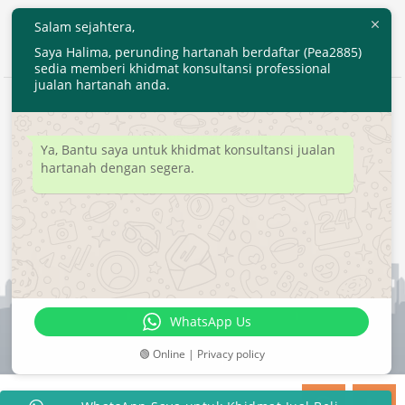
Salam sejahtera,
Saya Halima, perunding hartanah berdaftar (Pea2885)
sedia memberi khidmat konsultansi professional
jualan hartanah anda.
2020 © EjenHartanahKL.com. All Right Reserved.
Developed by
MyTranspro
Ya, Bantu saya untuk khidmat konsultansi jualan
hartanah dengan segera.
WhatsApp Us
🟢 Online | Privacy policy