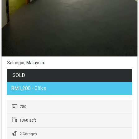
Selangor, Malaysia.
SOLD
RM1,200
- Office
780
1360 sqft
2 Garages