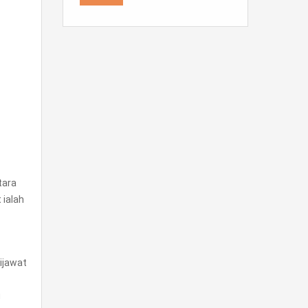
tara
 ialah
dijawat
g