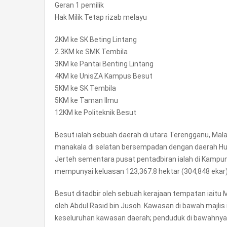
Geran 1 pemilik
Hak Milik Tetap rizab melayu
2KM ke SK Beting Lintang
2.3KM ke SMK Tembila
3KM ke Pantai Benting Lintang
4KM ke UnisZA Kampus Besut
5KM ke SK Tembila
5KM ke Taman Ilmu
12KM ke Politeknik Besut
Besut ialah sebuah daerah di utara Terengganu, Mala
manakala di selatan bersempadan dengan daerah Hulu 
Jerteh sementara pusat pentadbiran ialah di Kampung
mempunyai keluasan 123,367.8 hektar (304,848 ekar
Besut ditadbir oleh sebuah kerajaan tempatan iaitu M
oleh Abdul Rasid bin Jusoh. Kawasan di bawah majlis i
keseluruhan kawasan daerah; penduduk di bawahnya 