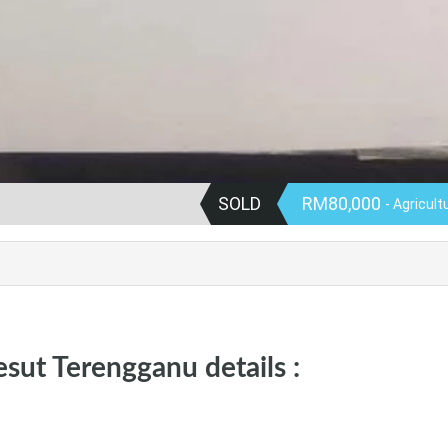
SOLD
RM80,000
- Agricult
ut Terengganu details :