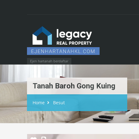
Ejen hartanah berdaftar
Tanah Baroh Gong Kuing
Home
Besut