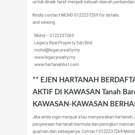
untuk dinaik taraf menjadi sebuah daerah perbandar
Kindly contact MOHD 0122237269 for details
and viewing
: Mohd – 0122237269
: Legacy Real Property Sdn Bhd
: mohd@legacyrealty.my
: www.legacyrealty.my
: www.hartanahhot.com
** EJEN HARTANAH BERDAFT
AKTIF DI KAWASAN Tanah Baro
KAWASAN-KAWASAN BERHA
Jika anda ingin menjual atau menyewakan hartanah, 
penyewaan hartanah bermula dari peringkat mencari
guaman dan sebagainya. Contact 0122237269 Mohd 