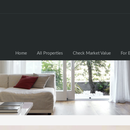
Home
All Properties
Check Market Valu
Home
All Properties
Check Market Value
For 