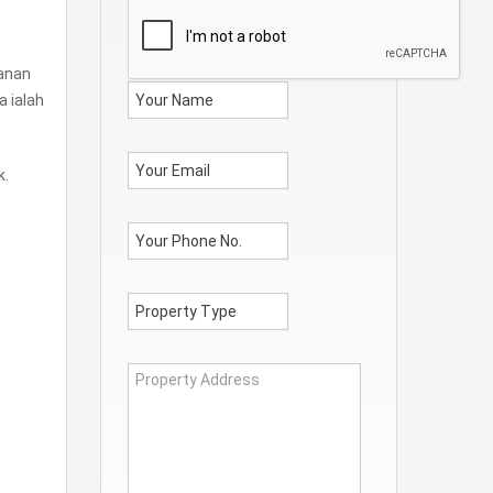
danan
a ialah
k.