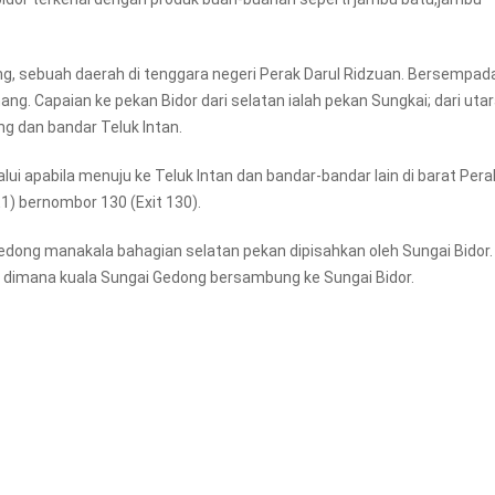
ng, sebuah daerah di tenggara negeri Perak Darul Ridzuan. Bersempa
ng. Capaian ke pekan Bidor dari selatan ialah pekan Sungkai; dari utar
ng dan bandar Teluk Intan.
ui apabila menuju ke Teluk Intan dan bandar-bandar lain di barat Pera
E1) bernombor 130 (Exit 130).
edong manakala bahagian selatan pekan dipisahkan oleh Sungai Bidor.
 dimana kuala Sungai Gedong bersambung ke Sungai Bidor.