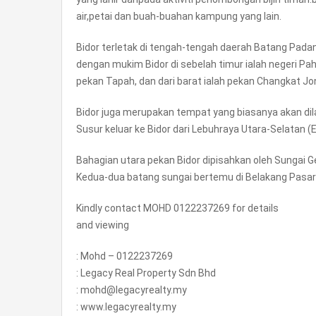
air,petai dan buah-buahan kampung yang lain.
Bidor terletak di tengah-tengah daerah Batang Pada
dengan mukim Bidor di sebelah timur ialah negeri Paha
pekan Tapah, dan dari barat ialah pekan Changkat Jo
Bidor juga merupakan tempat yang biasanya akan dilal
Susur keluar ke Bidor dari Lebuhraya Utara-Selatan (
Bahagian utara pekan Bidor dipisahkan oleh Sungai G
Kedua-dua batang sungai bertemu di Belakang Pasar
Kindly contact MOHD 0122237269 for details
and viewing
: Mohd – 0122237269
: Legacy Real Property Sdn Bhd
: mohd@legacyrealty.my
: www.legacyrealty.my