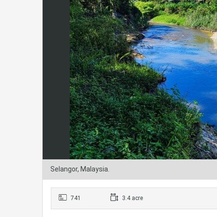
Selangor, Malaysia.
741
3.4 acre