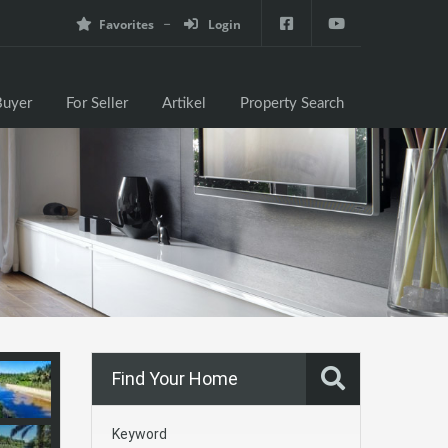
Favorites
Login
e
For Buyer
For Seller
Artikel
Property Search
Buyer
For Seller
Artikel
Property Search
Find Your Home
Keyword