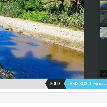
SOLD
RM360,000
- Agricult