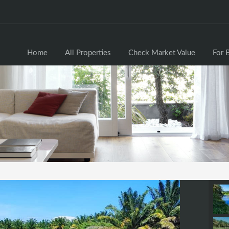
Home
All Properties
Check Market Valu
Home
All Properties
Check Market Value
For 