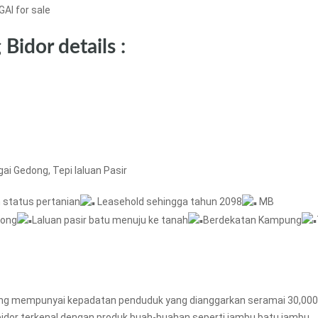
AI for sale
Bidor details :
ai Gedong, Tepi laluan Pasir
status pertanian
Leasehold sehingga tahun 2098
MB
dong
Laluan pasir batu menuju ke tanah
Berdekatan Kampung
 yang mempunyai kepadatan penduduk yang dianggarkan seramai 30,000
h.bidor terkenal dengan produk buah-buahan seperti jambu batu,jambu