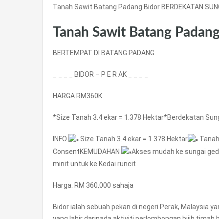
Tanah Sawit Batang Padang Bidor BERDEKATAN SUNG
Tanah Sawit Batang Padang 
BERTEMPAT DI BATANG PADANG.
_ _ _ _ BIDOR – P E R AK _ _ _ _
HARGA RM360K
*Size Tanah 3.4 ekar = 1.378 Hektar*Berdekatan Sung
INFO
Size Tanah 3.4 ekar = 1.378 Hektar
Tanah 
ConsentKEMUDAHAN
Akses mudah ke sungai ge
minit untuk ke Kedai runcit
Harga: RM 360,000 sahaja
Bidor ialah sebuah pekan di negeri Perak, Malaysia
yang lahir daripada aktiviti perlombongan bijih tima