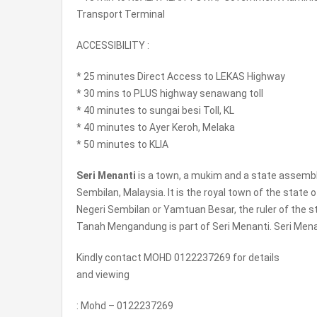
Transport Terminal
ACCESSIBILITY :
* 25 minutes Direct Access to LEKAS Highway
* 30 mins to PLUS highway senawang toll
* 40 minutes to sungai besi Toll, KL
* 40 minutes to Ayer Keroh, Melaka
* 50 minutes to KLIA
Seri Menanti
is a town, a mukim and a state assembly 
Sembilan, Malaysia. It is the royal town of the stat
Negeri Sembilan or Yamtuan Besar, the ruler of the s
Tanah Mengandung is part of Seri Menanti. Seri Mena
Kindly contact MOHD 0122237269 for details
and viewing
: Mohd – 0122237269