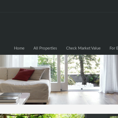
Home
All Properties
Check Market Valu
Home
All Properties
Check Market Value
For 