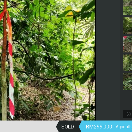
SOLD
RM299,000
- Agricult