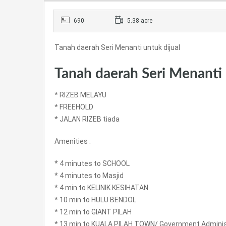
690
5.38 acre
Tanah daerah Seri Menanti untuk dijual
Tanah daerah Seri Menanti
* RIZEB MELAYU
* FREEHOLD
* JALAN RIZEB tiada
Amenities :
* 4 minutes to SCHOOL
* 4 minutes to Masjid
* 4 min to KELINIK KESIHATAN
* 10 min to HULU BENDOL
* 12 min to GIANT PILAH
* 13 min to KUALA PILAH TOWN/ Government Administr