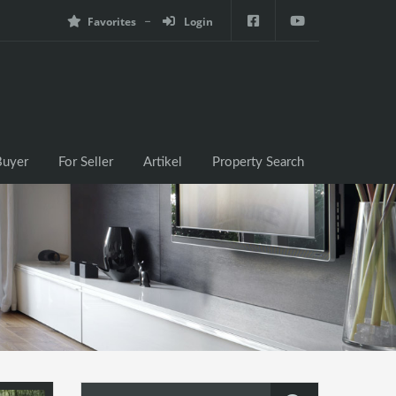
Favorites
Login
e
For Buyer
For Seller
Artikel
Property Search
Buyer
For Seller
Artikel
Property Search