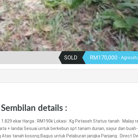
SOLD
RM170,000
- Agricult
Sembilan details :
: 1.829 ekar Harga : RM190k Lokasi : Kg Petaseh Status tanah : Malay 
Rata + landai Sesuai untuk berkebun spt tanam durian, sayur dan buah-
Atas tanah kosong Bagus untuk Pelaburan jangka Panjang . Direct O