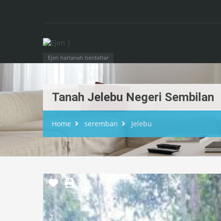
Ejen hartanah berdaftar
Tanah Jelebu Negeri Sembilan
Home
seremban
Jelebu