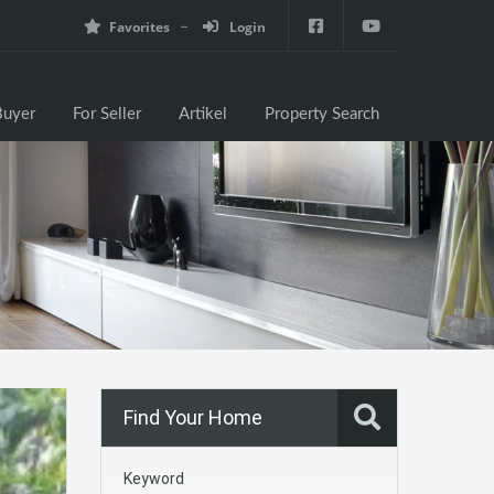
Favorites
Login
e
For Buyer
For Seller
Artikel
Property Search
Buyer
For Seller
Artikel
Property Search
Find Your Home
Keyword