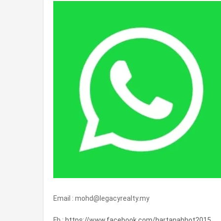
Email : mohd@legacyrealty.my
Fb :
https://www.facebook.com/hartanahhot2015