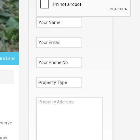
ure Land
reserve
wner