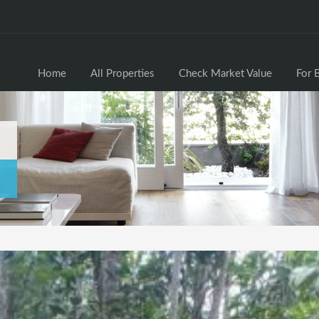
Home
All Properties
Check Market Valu
Home
All Properties
Check Market Value
For 