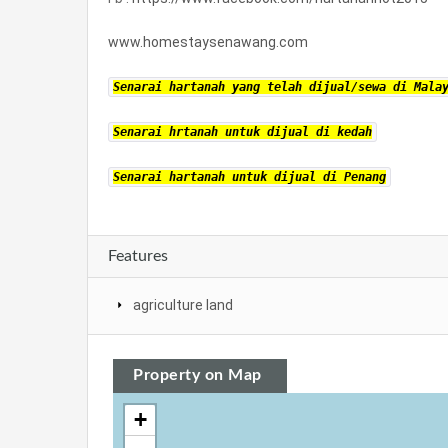
www.homestaysenawang.com
Senarai hartanah yang telah dijual/sewa di Mala
Senarai hrtanah untuk dijual di kedah
Senarai hartanah untuk dijual di Penang
Features
agriculture land
Property on Map
+