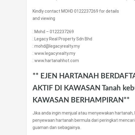
Kindly contact MOHD 0122237269 for details
and viewing
: Mohd – 0122237269
: Legacy Real Property Sdn Bhd
: mohd@legacyrealty.my
: www.legacyrealty.my
: www.hartanahhot.com
** EJEN HARTANAH BERDAFT
AKTIF DI KAWASAN Tanah keb
KAWASAN BERHAMPIRAN**
Jika anda ingin menjual atau menyewakan hartanah, 
penyewaan hartanah bermula dari peringkat mencari
guaman dan sebagainya.