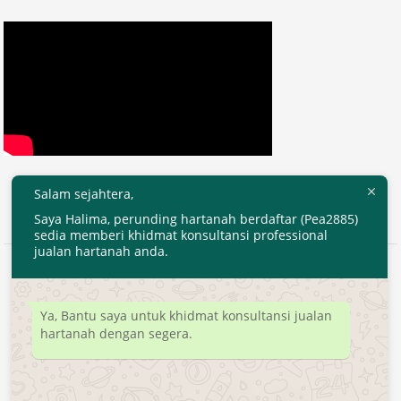
Salam sejahtera,
Saya Halima, perunding hartanah berdaftar (Pea2885)
sedia memberi khidmat konsultansi professional
jualan hartanah anda.
2020 © EjenHartanahKL.com. All Right Reserved.
Developed by
MyTranspro
Ya, Bantu saya untuk khidmat konsultansi jualan
hartanah dengan segera.