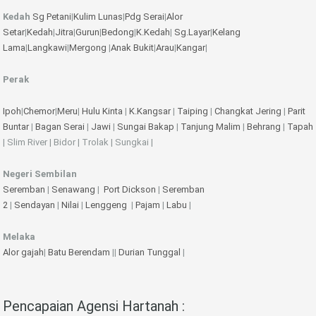
Kedah
Sg Petani
|
Kulim
Lunas
|
Pdg Serai
|
Alor
Setar
|
Kedah
|
Jitra
|
Gurun
|
Bedong
|
K.Kedah
|
Sg.Layar
|
Kelang
Lama
|
Langkawi
|
Mergong
|
Anak Bukit
|
Arau
|
Kangar
|
Perak
Ipoh
|
Chemor
|
Meru
|
Hulu Kinta
|
K.Kangsar
|
Taiping
|
Changkat Jering
|
Parit
Buntar
|
Bagan Serai
|
Jawi
|
Sungai Bakap
|
Tanjung Malim
|
Behrang
|
Tapah
| Slim River | Bidor | Trolak | Sungkai |
Negeri Sembilan
Seremban
|
Senawang
|
Port Dickson
|
Seremban
2
|
Sendayan
|
Nilai
|
Lenggeng
|
Pajam
|
Labu
|
Melaka
Alor gajah
|
Batu Berendam
||
Durian Tunggal
|
Pencapaian Agensi Hartanah :