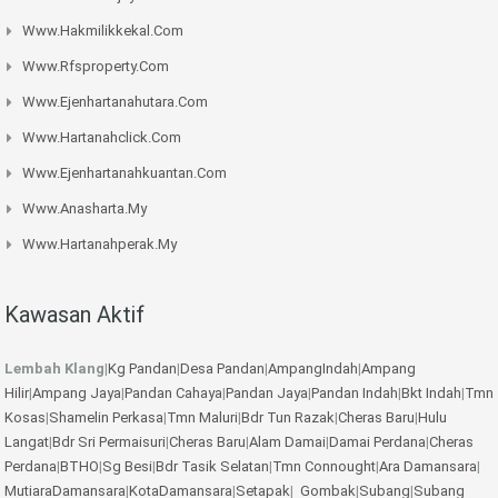
Www.hakmilikkekal.com
Www.rfsproperty.com
Www.ejenhartanahutara.com
Www.hartanahclick.com
Www.ejenhartanahkuantan.com
Www.anasharta.my
Www.hartanahperak.my
Kawasan Aktif
Lembah Klang
|
Kg Pandan
|
Desa Pandan
|
AmpangIndah
|
Ampang
Hilir
|
Ampang Jaya
|
Pandan Cahaya
|
Pandan Jaya
|
Pandan Indah
|
Bkt Indah
|
Tmn
Kosas
|
Shamelin Perkasa
|
Tmn Maluri
|
Bdr Tun Razak
|
Cheras Baru
|
Hulu
Langat
|
Bdr Sri Permaisuri
|
Cheras Baru
|
Alam Damai
|
Damai Perdana
|
Cheras
Perdana
|
BTHO
|
Sg Besi
|
Bdr Tasik Selatan
|
Tmn Connought
|
Ara Damansara
|
MutiaraDamansara
|
KotaDamansara
|
Setapak
|
Gombak
|
Subang
|
Subang