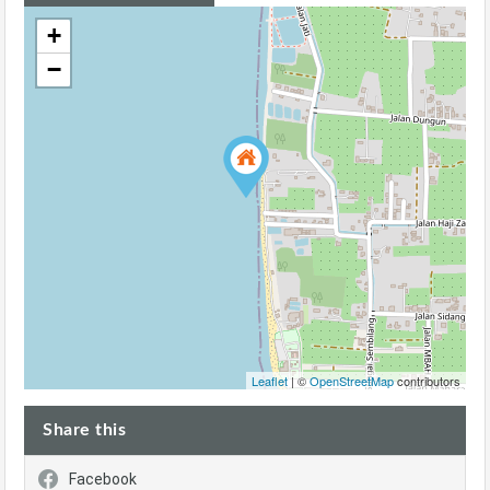
+
−
Leaflet
| ©
OpenStreetMap
contributors
Share this
Facebook