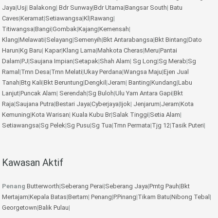
Jaya
|
Usj
|
Balakong
|
Bdr Sunway
|
Bdr Utama
|
Bangsar South
|
Batu
Caves
|
Keramat
|
Setiawangsa
|
Kl
|
Rawang
|
Titiwangsa
|
Bangi
|
Gombak
|
Kajang
|
Kemensah
|
Klang
|
Melawati
|
Selayang
|
Semenyih
|
Bkt Antarabangsa
|
Bkt Bintang
|
Dato
Harun
|
Kg Baru
|
Kapar
|
Klang Lama
|
Mahkota Cheras
|
Meru
|
Pantai
Dalam
|
PJ
|
Saujana Impian
|
Setapak
|
Shah Alam
|
Sg Long
|
Sg Merab
|
Sg
Ramal
|
Tmn Desa
|
Tmn Melati
|
Ukay Perdana
|
Wangsa Maju
|
Ejen Jual
Tanah
|
Btg Kali
|
Bkt Beruntung
|
Dengkil
|
Jeram
|
Banting
|
Kundang
|
Labu
Lanjut
|
Puncak Alam
|
Serendah
|
Sg Buloh
|
Ulu Yam
Antara Gapi
|
Bkt
Raja
|
Saujana Putra
|
Bestari Jaya
|
Cyberjaya
|
Ijok
|
Jenjarum
|
Jeram
|
Kota
Kemuning
|
Kota Warisan
|
Kuala Kubu Br
|
Salak Tinggi
|
Setia Alam
|
Setiawangsa
|
Sg Pelek
|
Sg Pusu
|
Sg Tua
|
Tmn Permata
|
Tjg 12
|
Tasik Puteri
|
Kawasan Aktif
Penang
Butterworth
|
Seberang Perai
|
Seberang Jaya
|
Pmtg Pauh
|
Bkt
Mertajam
|
Kepala Batas
|
Bertam
|
Penang
|
P.Pinang
|
Tikam Batu
|
Nibong Tebal
|
Georgetown
|
Balik Pulau
|