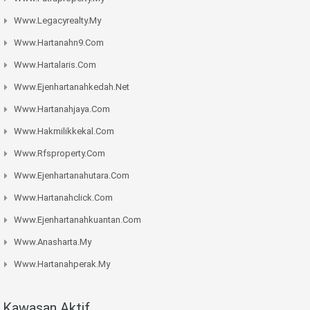
Www.legacyrealty.my
Www.hartanahn9.com
Www.hartalaris.com
Www.ejenhartanahkedah.net
Www.hartanahjaya.com
Www.hakmilikkekal.com
Www.rfsproperty.com
Www.ejenhartanahutara.com
Www.hartanahclick.com
Www.ejenhartanahkuantan.com
Www.anasharta.my
Www.hartanahperak.my
Kawasan Aktif