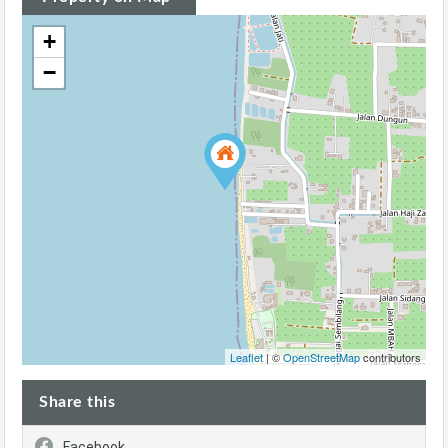
+
−
Leaflet
| ©
OpenStreetMap
contributors
Share this
Facebook