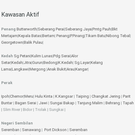
Kawasan Aktif
Penang
Butterworth
|
Seberang Perai
|
Seberang Jaya
|
Pmtg Pauh
|
Bkt
Mertajam
|
Kepala Batas
|
Bertam
|
Penang
|
P.Pinang
|
Tikam Batu
|
Nibong Tebal
|
Georgetown
|
Balik Pulau
|
Kedah
Sg Petani
|
Kulim
Lunas
|
Pdg Serai
|
Alor
Setar
|
Kedah
|
Jitra
|
Gurun
|
Bedong
|
K.Kedah
|
Sg.Layar
|
Kelang
Lama
|
Langkawi
|
Mergong
|
Anak Bukit
|
Arau
|
Kangar
|
Perak
Ipoh
|
Chemor
|
Meru
|
Hulu Kinta
|
K.Kangsar
|
Taiping
|
Changkat Jering
|
Parit
Buntar
|
Bagan Serai
|
Jawi
|
Sungai Bakap
|
Tanjung Malim
|
Behrang
|
Tapah
| Slim River | Bidor | Trolak | Sungkai |
Negeri Sembilan
Seremban
|
Senawang
|
Port Dickson
|
Seremban