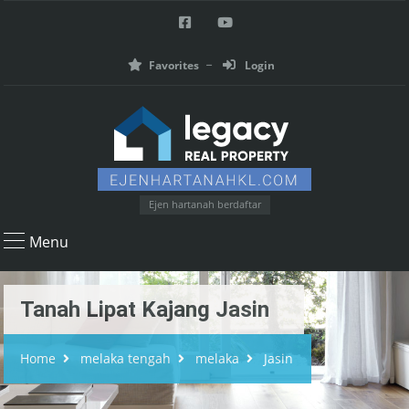
Favorites
Login
Ejen hartanah berdaftar
Menu
Tanah Lipat Kajang Jasin
Home
melaka tengah
melaka
Jasin