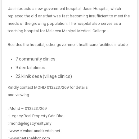
Jasin boasts a new government hospital, Jasin Hospital, which
replaced the old one that was fast becoming insufficient to meet the
needs of the growing population. The hospital also serves as a
teaching hospital for Malacca Manipal Medical College.
Besides the hospital, other government healthcare facilities include
7 community clinics
9 dental clinics
22 klinik desa (village clinics)
Kindly contact MOHD 0122237269 for details
and viewing
: Mohd – 0122237269
: Legacy Real Property Sdn Bhd
: mohd@legacyrealty.my
:
www.ejenhartanahkedah.net
:
www.hartanahhot.com