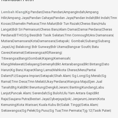
Lembah Klang
|
Kg Pandan
|
Desa Pandan
|
AmpangIndah
|
Ampang
Hilir
|
Ampang Jaya
|
Pandan Cahaya
|
Pandan Jaya
|
Pandan Indah
|
Bkt Indah
|
Tmn
Kosas
|
Shamelin Perkasa
|
Tmn Maluri
|
Bdr Tun Razak
|
Cheras Baru
|
Hulu
Langat
|
Bdr Sri Permaisuri
|
Cheras Baru
|
Alam Damai
|
Damai Perdana
|
Cheras
Perdana
|
BTHO
|
Sg Besi
|
Bdr Tasik Selatan
|
Tmn Connought
|
Ara Damansara
|
MutiaraDamansara
|
KotaDamansara
|
Setapak
|
Gombak
|
Subang
|
Subang
Jaya
|
Usj
|
Balakong
|
Bdr Sunway
|
Bdr Utama
|
Bangsar South
|
Batu
Caves
|
Keramat
|
Setiawangsa
|
Kl
|
Rawang
|
Titiwangsa
|
Bangi
|
Gombak
|
Kajang
|
Kemensah
|
Klang
|
Melawati
|
Selayang
|
Semenyih
|
Bkt Antarabangsa
|
Bkt Bintang
|
Dato
Harun
|
Kg Baru
|
Kapar
|
Klang Lama
|
Mahkota Cheras
|
Meru
|
Pantai
Dalam
|
PJ
|
Saujana Impian
|
Setapak
|
Shah Alam
|
Sg Long
|
Sg Merab
|
Sg
Ramal
|
Tmn Desa
|
Tmn Melati
|
Ukay Perdana
|
Wangsa Maju
|
Ejen Jual
Tanah
|
Btg Kali
|
Bkt Beruntung
|
Dengkil
|
Jeram
|
Banting
|
Kundang
|
Labu
Lanjut
|
Puncak Alam
|
Serendah
|
Sg Buloh
|
Ulu Yam
Antara Gapi
|
Bkt
Raja
|
Saujana Putra
|
Bestari Jaya
|
Cyberjaya
|
Ijok
|
Jenjarum
|
Jeram
|
Kota
Kemuning
|
Kota Warisan
|
Kuala Kubu Br
|
Salak Tinggi
|
Setia Alam
|
Setiawangsa
|
Sg Pelek
|
Sg Pusu
|
Sg Tua
|
Tmn Permata
|
Tjg 12
|
Tasik Puteri
|