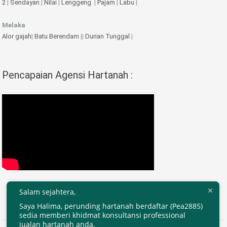
2
|
Sendayan
|
Nilai
|
Lenggeng
|
Pajam
|
Labu
|
Melaka
Alor gajah
|
Batu Berendam
||
Durian Tunggal
|
Pencapaian Agensi Hartanah :
Salam sejahtera,
Saya Halima, perunding hartanah berdaftar (Pea2885)
sedia memberi khidmat konsultansi professional
jualan hartanah anda.