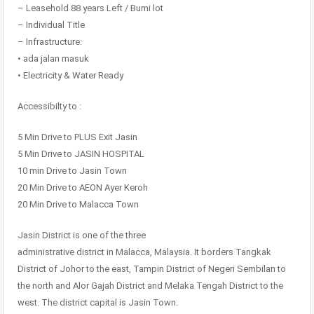
– Leasehold 88 years Left / Bumi lot
– Individual Title
– Infrastructure:
• ada jalan masuk
• Electricity & Water Ready
Accessibilty to :
5 Min Drive to PLUS Exit Jasin
5 Min Drive to JASIN HOSPITAL
10 min Drive to Jasin Town
20 Min Drive to AEON Ayer Keroh
20 Min Drive to Malacca Town
Jasin District is one of the three
administrative district in Malacca, Malaysia. It borders Tangkak
District of Johor to the east, Tampin District of Negeri Sembilan to
the north and Alor Gajah District and Melaka Tengah District to the
west. The district capital is Jasin Town.