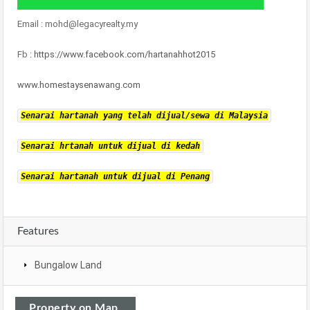
Email : mohd@legacyrealty.my
Fb :
https://www.facebook.com/hartanahhot2015
www.homestaysenawang.com
Senarai hartanah yang telah dijual/sewa di Malaysia
Senarai hrtanah untuk dijual di kedah
Senarai hartanah untuk dijual di Penang
Features
Bungalow Land
Property on Map