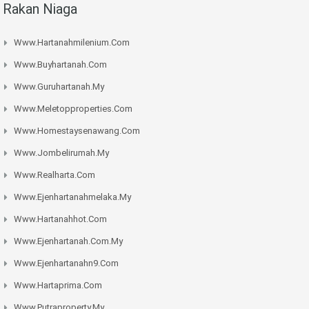
Rakan Niaga
Www.hartanahmilenium.com
Www.buyhartanah.com
Www.guruhartanah.my
Www.meletopproperties.com
Www.homestaysenawang.com
Www.jombelirumah.my
Www.realharta.com
Www.ejenhartanahmelaka.my
Www.hartanahhot.com
Www.ejenhartanah.com.my
Www.ejenhartanahn9.com
Www.hartaprima.com
Www.putraproperty.my