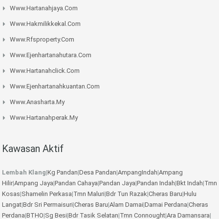
Www.hartanahjaya.com
Www.hakmilikkekal.com
Www.rfsproperty.com
Www.ejenhartanahutara.com
Www.hartanahclick.com
Www.ejenhartanahkuantan.com
Www.anasharta.my
Www.hartanahperak.my
Kawasan Aktif
Lembah Klang
|
Kg Pandan
|
Desa Pandan
|
AmpangIndah
|
Ampang
Hilir
|
Ampang Jaya
|
Pandan Cahaya
|
Pandan Jaya
|
Pandan Indah
|
Bkt Indah
|
Tmn
Kosas
|
Shamelin Perkasa
|
Tmn Maluri
|
Bdr Tun Razak
|
Cheras Baru
|
Hulu
Langat
|
Bdr Sri Permaisuri
|
Cheras Baru
|
Alam Damai
|
Damai Perdana
|
Cheras
Perdana
|
BTHO
|
Sg Besi
|
Bdr Tasik Selatan
|
Tmn Connought
|
Ara Damansara
|