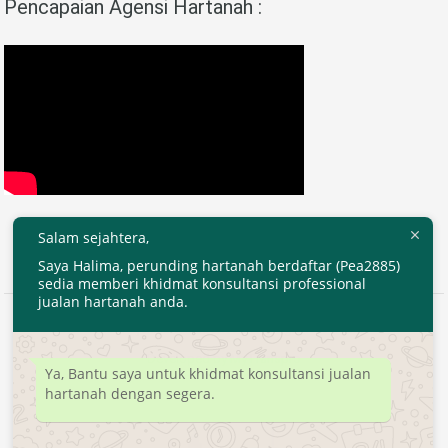
Pencapaian Agensi Hartanah :
Salam sejahtera,
Saya Halima, perunding hartanah berdaftar (Pea2885)
sedia memberi khidmat konsultansi professional
jualan hartanah anda.
2020 © EjenHartanahKL.com. All Right Reserved.
Developed by
MyTranspro
Ya, Bantu saya untuk khidmat konsultansi jualan
hartanah dengan segera.