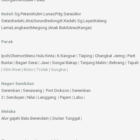
Kedah
Sg Petani
|
Kulim
Lunas
|
Pdg Serai
|
Alor
Setar
|
Kedah
|
Jitra
|
Gurun
|
Bedong
|
K.Kedah
|
Sg.Layar
|
Kelang
Lama
|
Langkawi
|
Mergong
|
Anak Bukit
|
Arau
|
Kangar
|
Perak
Ipoh
|
Chemor
|
Meru
|
Hulu Kinta
|
K.Kangsar
|
Taiping
|
Changkat Jering
|
Parit
Buntar
|
Bagan Serai
|
Jawi
|
Sungai Bakap
|
Tanjung Malim
|
Behrang
|
Tapah
| Slim River | Bidor | Trolak | Sungkai |
Negeri Sembilan
Seremban
|
Senawang
|
Port Dickson
|
Seremban
2
|
Sendayan
|
Nilai
|
Lenggeng
|
Pajam
|
Labu
|
Melaka
Alor gajah
|
Batu Berendam
||
Durian Tunggal
|