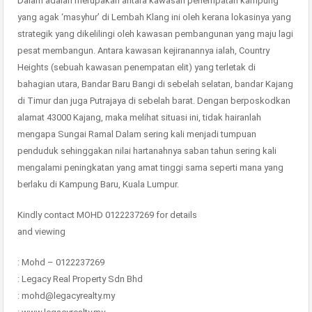
Dalam adalah merupakan antara kawasan penempatan kampung
yang agak ‘masyhur’ di Lembah Klang ini oleh kerana lokasinya yang
strategik yang dikelilingi oleh kawasan pembangunan yang maju lagi
pesat membangun. Antara kawasan kejiranannya ialah, Country
Heights (sebuah kawasan penempatan elit) yang terletak di
bahagian utara, Bandar Baru Bangi di sebelah selatan, bandar Kajang
di Timur dan juga Putrajaya di sebelah barat. Dengan berposkodkan
alamat 43000 Kajang, maka melihat situasi ini, tidak hairanlah
mengapa Sungai Ramal Dalam sering kali menjadi tumpuan
penduduk sehinggakan nilai hartanahnya saban tahun sering kali
mengalami peningkatan yang amat tinggi sama seperti mana yang
berlaku di Kampung Baru, Kuala Lumpur.
Kindly contact MOHD 0122237269 for details
and viewing
: Mohd – 0122237269
: Legacy Real Property Sdn Bhd
: mohd@legacyrealty.my