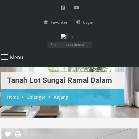
Favorites
Login
Ejen hartanah berdaftar
Menu
Tanah Lot Sungai Ramal Dalam
Home
Selangor
Kajang