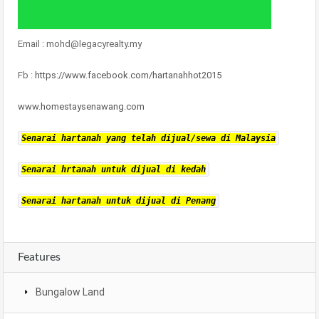
Email : mohd@legacyrealty.my
Fb :
https://www.facebook.com/hartanahhot2015
www.homestaysenawang.com
Senarai hartanah yang telah dijual/sewa di Malaysia
Senarai hrtanah untuk dijual di kedah
Senarai hartanah untuk dijual di Penang
Features
Bungalow Land