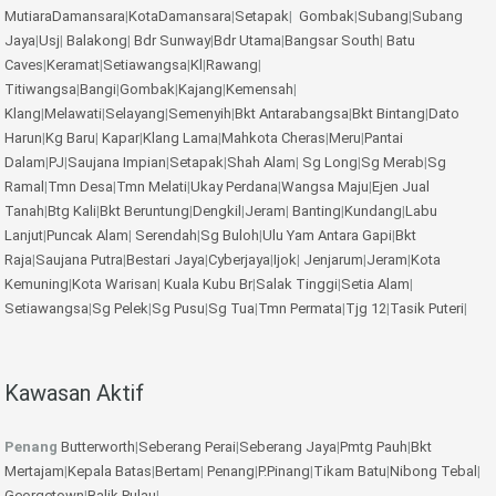
MutiaraDamansara
|
KotaDamansara
|
Setapak
|
Gombak
|
Subang
|
Subang
Jaya
|
Usj
|
Balakong
|
Bdr Sunway
|
Bdr Utama
|
Bangsar South
|
Batu
Caves
|
Keramat
|
Setiawangsa
|
Kl
|
Rawang
|
Titiwangsa
|
Bangi
|
Gombak
|
Kajang
|
Kemensah
|
Klang
|
Melawati
|
Selayang
|
Semenyih
|
Bkt Antarabangsa
|
Bkt Bintang
|
Dato
Harun
|
Kg Baru
|
Kapar
|
Klang Lama
|
Mahkota Cheras
|
Meru
|
Pantai
Dalam
|
PJ
|
Saujana Impian
|
Setapak
|
Shah Alam
|
Sg Long
|
Sg Merab
|
Sg
Ramal
|
Tmn Desa
|
Tmn Melati
|
Ukay Perdana
|
Wangsa Maju
|
Ejen Jual
Tanah
|
Btg Kali
|
Bkt Beruntung
|
Dengkil
|
Jeram
|
Banting
|
Kundang
|
Labu
Lanjut
|
Puncak Alam
|
Serendah
|
Sg Buloh
|
Ulu Yam
Antara Gapi
|
Bkt
Raja
|
Saujana Putra
|
Bestari Jaya
|
Cyberjaya
|
Ijok
|
Jenjarum
|
Jeram
|
Kota
Kemuning
|
Kota Warisan
|
Kuala Kubu Br
|
Salak Tinggi
|
Setia Alam
|
Setiawangsa
|
Sg Pelek
|
Sg Pusu
|
Sg Tua
|
Tmn Permata
|
Tjg 12
|
Tasik Puteri
|
Kawasan Aktif
Penang
Butterworth
|
Seberang Perai
|
Seberang Jaya
|
Pmtg Pauh
|
Bkt
Mertajam
|
Kepala Batas
|
Bertam
|
Penang
|
P.Pinang
|
Tikam Batu
|
Nibong Tebal
|
Georgetown
|
Balik Pulau
|