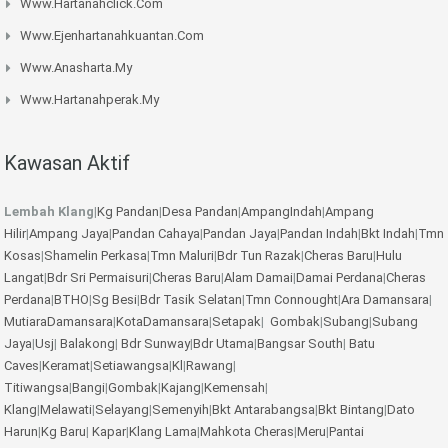
Www.hartanahclick.com
Www.ejenhartanahkuantan.com
Www.anasharta.my
Www.hartanahperak.my
Kawasan Aktif
Lembah Klang
|
Kg Pandan
|
Desa Pandan
|
AmpangIndah
|
Ampang
Hilir
|
Ampang Jaya
|
Pandan Cahaya
|
Pandan Jaya
|
Pandan Indah
|
Bkt Indah
|
Tmn
Kosas
|
Shamelin Perkasa
|
Tmn Maluri
|
Bdr Tun Razak
|
Cheras Baru
|
Hulu
Langat
|
Bdr Sri Permaisuri
|
Cheras Baru
|
Alam Damai
|
Damai Perdana
|
Cheras
Perdana
|
BTHO
|
Sg Besi
|
Bdr Tasik Selatan
|
Tmn Connought
|
Ara Damansara
|
MutiaraDamansara
|
KotaDamansara
|
Setapak
|
Gombak
|
Subang
|
Subang
Jaya
|
Usj
|
Balakong
|
Bdr Sunway
|
Bdr Utama
|
Bangsar South
|
Batu
Caves
|
Keramat
|
Setiawangsa
|
Kl
|
Rawang
|
Titiwangsa
|
Bangi
|
Gombak
|
Kajang
|
Kemensah
|
Klang
|
Melawati
|
Selayang
|
Semenyih
|
Bkt Antarabangsa
|
Bkt Bintang
|
Dato
Harun
|
Kg Baru
|
Kapar
|
Klang Lama
|
Mahkota Cheras
|
Meru
|
Pantai