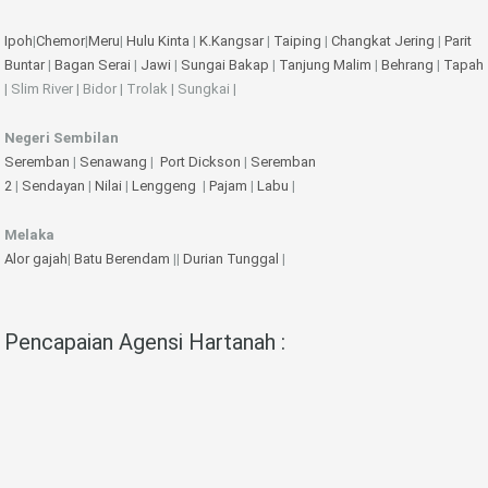
Ipoh
|
Chemor
|
Meru
|
Hulu Kinta
|
K.Kangsar
|
Taiping
|
Changkat Jering
|
Parit
Buntar
|
Bagan Serai
|
Jawi
|
Sungai Bakap
|
Tanjung Malim
|
Behrang
|
Tapah
| Slim River | Bidor | Trolak | Sungkai |
Negeri Sembilan
Seremban
|
Senawang
|
Port Dickson
|
Seremban
2
|
Sendayan
|
Nilai
|
Lenggeng
|
Pajam
|
Labu
|
Melaka
Alor gajah
|
Batu Berendam
||
Durian Tunggal
|
Pencapaian Agensi Hartanah :