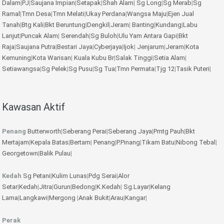
Dalam
|
PJ
|
Saujana Impian
|
Setapak
|
Shah Alam
|
Sg Long
|
Sg Merab
|
Sg
Ramal
|
Tmn Desa
|
Tmn Melati
|
Ukay Perdana
|
Wangsa Maju
|
Ejen Jual
Tanah
|
Btg Kali
|
Bkt Beruntung
|
Dengkil
|
Jeram
|
Banting
|
Kundang
|
Labu
Lanjut
|
Puncak Alam
|
Serendah
|
Sg Buloh
|
Ulu Yam
Antara Gapi
|
Bkt
Raja
|
Saujana Putra
|
Bestari Jaya
|
Cyberjaya
|
Ijok
|
Jenjarum
|
Jeram
|
Kota
Kemuning
|
Kota Warisan
|
Kuala Kubu Br
|
Salak Tinggi
|
Setia Alam
|
Setiawangsa
|
Sg Pelek
|
Sg Pusu
|
Sg Tua
|
Tmn Permata
|
Tjg 12
|
Tasik Puteri
|
Kawasan Aktif
Penang
Butterworth
|
Seberang Perai
|
Seberang Jaya
|
Pmtg Pauh
|
Bkt
Mertajam
|
Kepala Batas
|
Bertam
|
Penang
|
P.Pinang
|
Tikam Batu
|
Nibong Tebal
|
Georgetown
|
Balik Pulau
|
Kedah
Sg Petani
|
Kulim
Lunas
|
Pdg Serai
|
Alor
Setar
|
Kedah
|
Jitra
|
Gurun
|
Bedong
|
K.Kedah
|
Sg.Layar
|
Kelang
Lama
|
Langkawi
|
Mergong
|
Anak Bukit
|
Arau
|
Kangar
|
Perak