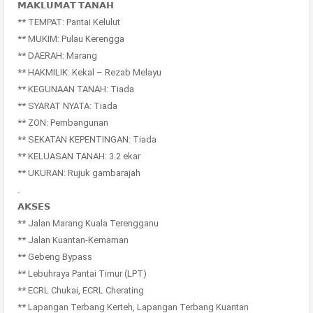
𝗠𝗔𝗞𝗟𝗨𝗠𝗔𝗧 𝗧𝗔𝗡𝗔𝗛
** TEMPAT: Pantai Kelulut
** MUKIM: Pulau Kerengga
** DAERAH: Marang
** HAKMILIK: Kekal – Rezab Melayu
** KEGUNAAN TANAH: Tiada
** SYARAT NYATA: Tiada
** ZON: Pembangunan
** SEKATAN KEPENTINGAN: Tiada
** KELUASAN TANAH: 3.2 ekar
** UKURAN: Rujuk gambarajah
.
𝗔𝗞𝗦𝗘𝗦
** Jalan Marang Kuala Terengganu
** Jalan Kuantan-Kemaman
** Gebeng Bypass
** Lebuhraya Pantai Timur (LPT)
** ECRL Chukai, ECRL Cherating
** Lapangan Terbang Kerteh, Lapangan Terbang Kuantan