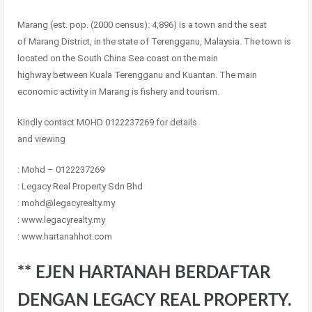
Marang (est. pop. (2000 census): 4,896) is a town and the seat
of Marang District, in the state of Terengganu, Malaysia. The town is
located on the South China Sea coast on the main
highway between Kuala Terengganu and Kuantan. The main
economic activity in Marang is fishery and tourism.
Kindly contact MOHD 0122237269 for details
and viewing
: Mohd – 0122237269
: Legacy Real Property Sdn Bhd
: mohd@legacyrealty.my
: www.legacyrealty.my
: www.hartanahhot.com
** EJEN HARTANAH BERDAFTAR
DENGAN LEGACY REAL PROPERTY.