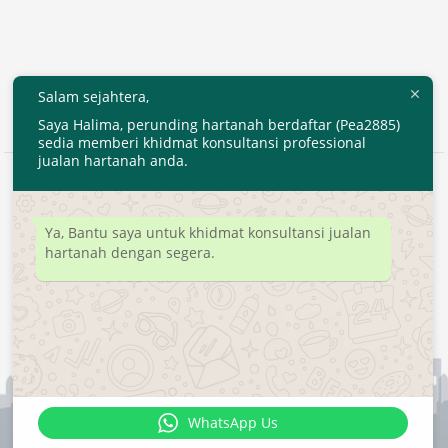
Salam sejahtera,
Saya Halima, perunding hartanah berdaftar (Pea2885)
sedia memberi khidmat konsultansi professional
jualan hartanah anda.
2020 © EjenHartanahKL.com. All Right Reserved.
Developed by
MyTranspro
Ya, Bantu saya untuk khidmat konsultansi jualan
hartanah dengan segera.
WhatsApp Us