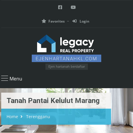
Favorites
Login
Ejen hartanah berdaftar
Menu
Tanah Pantai Kelulut Marang
Home
Terengganu