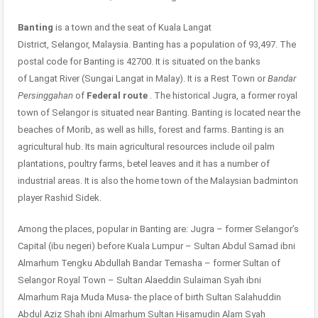
Banting
is a town and the seat of Kuala Langat
District, Selangor, Malaysia. Banting has a population of 93,497. The
postal code for Banting is 42700. It is situated on the banks
of Langat River (Sungai Langat in Malay). It is a Rest Town or
Bandar
Persinggahan
of
Federal route
. The historical Jugra, a former royal
town of Selangor is situated near Banting. Banting is located near the
beaches of Morib, as well as hills, forest and farms. Banting is an
agricultural hub. Its main agricultural resources include oil palm
plantations, poultry farms, betel leaves and it has a number of
industrial areas. It is also the home town of the Malaysian badminton
player Rashid Sidek.
Among the places, popular in Banting are: Jugra – former Selangor’s
Capital (ibu negeri) before Kuala Lumpur – Sultan Abdul Samad ibni
Almarhum Tengku Abdullah Bandar Temasha – former Sultan of
Selangor Royal Town – Sultan Alaeddin Sulaiman Syah ibni
Almarhum Raja Muda Musa- the place of birth Sultan Salahuddin
Abdul Aziz Shah ibni Almarhum Sultan Hisamudin Alam Syah