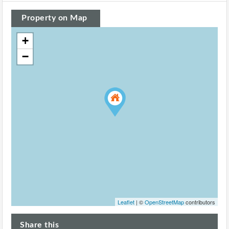
Property on Map
+
−
Leaflet
| ©
OpenStreetMap
contributors
Share this