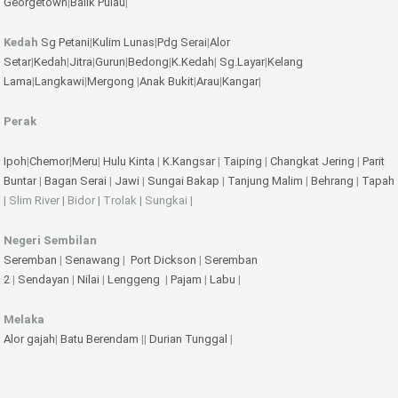
Georgetown
|
Balik Pulau
|
Kedah
Sg Petani
|
Kulim
Lunas
|
Pdg Serai
|
Alor
Setar
|
Kedah
|
Jitra
|
Gurun
|
Bedong
|
K.Kedah
|
Sg.Layar
|
Kelang
Lama
|
Langkawi
|
Mergong
|
Anak Bukit
|
Arau
|
Kangar
|
Perak
Ipoh
|
Chemor
|
Meru
|
Hulu Kinta
|
K.Kangsar
|
Taiping
|
Changkat Jering
|
Parit
Buntar
|
Bagan Serai
|
Jawi
|
Sungai Bakap
|
Tanjung Malim
|
Behrang
|
Tapah
| Slim River | Bidor | Trolak | Sungkai |
Negeri Sembilan
Seremban
|
Senawang
|
Port Dickson
|
Seremban
2
|
Sendayan
|
Nilai
|
Lenggeng
|
Pajam
|
Labu
|
Melaka
Alor gajah
|
Batu Berendam
||
Durian Tunggal
|