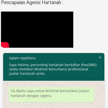
Pencapaian Agensi Hartanah :
Salam sejahtera,
Saya Halima, perunding hartanah berdaftar (Pea2885)
sedia memberi khidmat konsultansi professional
jualan hartanah anda.
2020 © EjenHartanahKL.com. All Right Reserved.
Developed by
MyTranspro
Ya, Bantu saya untuk khidmat konsultansi jualan
hartanah dengan segera.