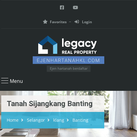
Favorites
Login
Ejen hartanah berdaftar
Menu
Tanah Sijangkang Banting
Home
Selangor
klang
Banting