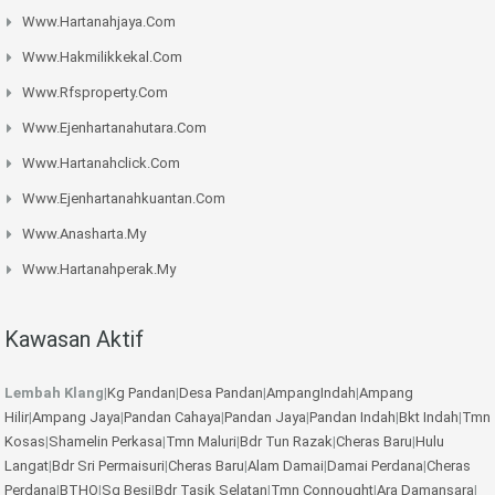
Www.hartanahjaya.com
Www.hakmilikkekal.com
Www.rfsproperty.com
Www.ejenhartanahutara.com
Www.hartanahclick.com
Www.ejenhartanahkuantan.com
Www.anasharta.my
Www.hartanahperak.my
Kawasan Aktif
Lembah Klang
|
Kg Pandan
|
Desa Pandan
|
AmpangIndah
|
Ampang
Hilir
|
Ampang Jaya
|
Pandan Cahaya
|
Pandan Jaya
|
Pandan Indah
|
Bkt Indah
|
Tmn
Kosas
|
Shamelin Perkasa
|
Tmn Maluri
|
Bdr Tun Razak
|
Cheras Baru
|
Hulu
Langat
|
Bdr Sri Permaisuri
|
Cheras Baru
|
Alam Damai
|
Damai Perdana
|
Cheras
Perdana
|
BTHO
|
Sg Besi
|
Bdr Tasik Selatan
|
Tmn Connought
|
Ara Damansara
|