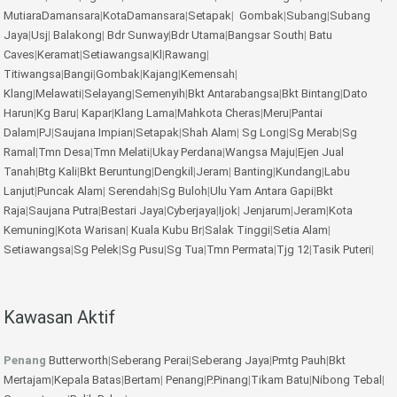
MutiaraDamansara
|
KotaDamansara
|
Setapak
|
Gombak
|
Subang
|
Subang
Jaya
|
Usj
|
Balakong
|
Bdr Sunway
|
Bdr Utama
|
Bangsar South
|
Batu
Caves
|
Keramat
|
Setiawangsa
|
Kl
|
Rawang
|
Titiwangsa
|
Bangi
|
Gombak
|
Kajang
|
Kemensah
|
Klang
|
Melawati
|
Selayang
|
Semenyih
|
Bkt Antarabangsa
|
Bkt Bintang
|
Dato
Harun
|
Kg Baru
|
Kapar
|
Klang Lama
|
Mahkota Cheras
|
Meru
|
Pantai
Dalam
|
PJ
|
Saujana Impian
|
Setapak
|
Shah Alam
|
Sg Long
|
Sg Merab
|
Sg
Ramal
|
Tmn Desa
|
Tmn Melati
|
Ukay Perdana
|
Wangsa Maju
|
Ejen Jual
Tanah
|
Btg Kali
|
Bkt Beruntung
|
Dengkil
|
Jeram
|
Banting
|
Kundang
|
Labu
Lanjut
|
Puncak Alam
|
Serendah
|
Sg Buloh
|
Ulu Yam
Antara Gapi
|
Bkt
Raja
|
Saujana Putra
|
Bestari Jaya
|
Cyberjaya
|
Ijok
|
Jenjarum
|
Jeram
|
Kota
Kemuning
|
Kota Warisan
|
Kuala Kubu Br
|
Salak Tinggi
|
Setia Alam
|
Setiawangsa
|
Sg Pelek
|
Sg Pusu
|
Sg Tua
|
Tmn Permata
|
Tjg 12
|
Tasik Puteri
|
Kawasan Aktif
Penang
Butterworth
|
Seberang Perai
|
Seberang Jaya
|
Pmtg Pauh
|
Bkt
Mertajam
|
Kepala Batas
|
Bertam
|
Penang
|
P.Pinang
|
Tikam Batu
|
Nibong Tebal
|