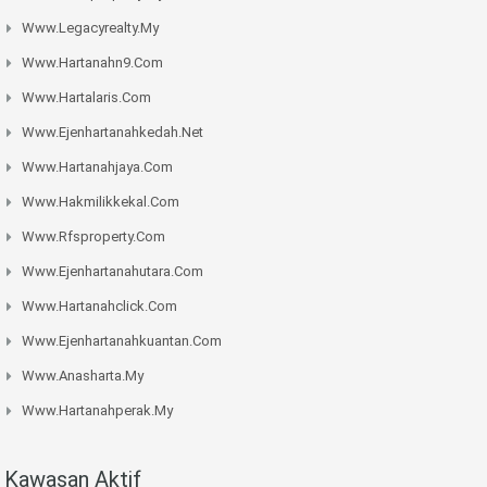
Www.legacyrealty.my
Www.hartanahn9.com
Www.hartalaris.com
Www.ejenhartanahkedah.net
Www.hartanahjaya.com
Www.hakmilikkekal.com
Www.rfsproperty.com
Www.ejenhartanahutara.com
Www.hartanahclick.com
Www.ejenhartanahkuantan.com
Www.anasharta.my
Www.hartanahperak.my
Kawasan Aktif