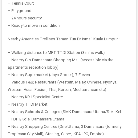
– Tennis Court
– Playground
– 24 hours security
– Ready to move in condition
Nearby Amenities Trellises Taman Tun Dr Ismail Kuala Lumpur :
– Walking distance to MRT TTDI Station (3 mins walk)
– Nearby Glo Damansara Shopping Mall (accessible via the
apartments reception lobby)
– Nearby Supermarket (Jaya Grocer), 7-Eleven
– Various F&B; Restaurants (Western, Malay, Chinese, Nyonya,
Western-Asian Fusion, Thai, Korean, Mediterranean etc)
– Nearby KPJ Specialist Centre
– Nearby TTDI Market
– Nearby Schools & Colleges (SMK Damansara Utama/Sek. Keb.
TTDI 1/Kolej Damansara Utama
– Nearby Shopping Centres (One Utama, 3 Damansara (formerly
Tropicana City Mall), Starling, Curve, IKEA, IPC, Empire)