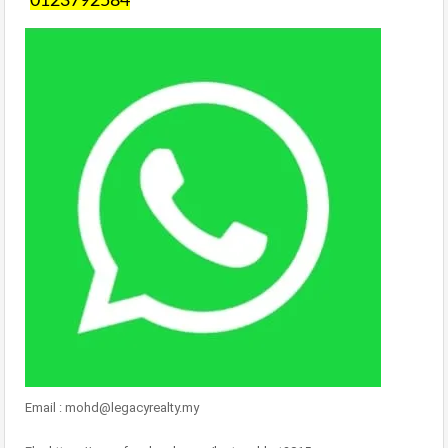
0123792584
Email : mohd@legacyrealty.my