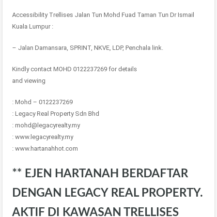
Accessibility Trellises Jalan Tun Mohd Fuad Taman Tun Dr Ismail
Kuala Lumpur :
– Jalan Damansara, SPRINT, NKVE, LDP, Penchala link.
Kindly contact MOHD 0122237269 for details
and viewing
: Mohd – 0122237269
: Legacy Real Property Sdn Bhd
: mohd@legacyrealty.my
: www.legacyrealty.my
: www.hartanahhot.com
** EJEN HARTANAH BERDAFTAR
DENGAN LEGACY REAL PROPERTY.
AKTIF DI KAWASAN TRELLISES