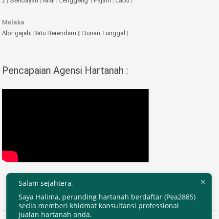
2
|
Sendayan
|
Nilai
|
Lenggeng
|
Pajam
|
Labu
|
Melaka
Alor gajah
|
Batu Berendam
||
Durian Tunggal
|
Pencapaian Agensi Hartanah :
Salam sejahtera,
Saya Halima, perunding hartanah berdaftar (Pea2885)
sedia memberi khidmat konsultansi professional
jualan hartanah anda.