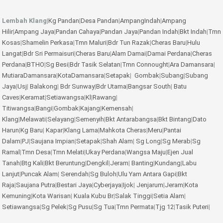
Lembah Klang
|
Kg Pandan
|
Desa Pandan
|
AmpangIndah
|
Ampang
Hilir
|
Ampang Jaya
|
Pandan Cahaya
|
Pandan Jaya
|
Pandan Indah
|
Bkt Indah
|
Tmn
Kosas
|
Shamelin Perkasa
|
Tmn Maluri
|
Bdr Tun Razak
|
Cheras Baru
|
Hulu
Langat
|
Bdr Sri Permaisuri
|
Cheras Baru
|
Alam Damai
|
Damai Perdana
|
Cheras
Perdana
|
BTHO
|
Sg Besi
|
Bdr Tasik Selatan
|
Tmn Connought
|
Ara Damansara
|
MutiaraDamansara
|
KotaDamansara
|
Setapak
|
Gombak
|
Subang
|
Subang
Jaya
|
Usj
|
Balakong
|
Bdr Sunway
|
Bdr Utama
|
Bangsar South
|
Batu
Caves
|
Keramat
|
Setiawangsa
|
Kl
|
Rawang
|
Titiwangsa
|
Bangi
|
Gombak
|
Kajang
|
Kemensah
|
Klang
|
Melawati
|
Selayang
|
Semenyih
|
Bkt Antarabangsa
|
Bkt Bintang
|
Dato
Harun
|
Kg Baru
|
Kapar
|
Klang Lama
|
Mahkota Cheras
|
Meru
|
Pantai
Dalam
|
PJ
|
Saujana Impian
|
Setapak
|
Shah Alam
|
Sg Long
|
Sg Merab
|
Sg
Ramal
|
Tmn Desa
|
Tmn Melati
|
Ukay Perdana
|
Wangsa Maju
|
Ejen Jual
Tanah
|
Btg Kali
|
Bkt Beruntung
|
Dengkil
|
Jeram
|
Banting
|
Kundang
|
Labu
Lanjut
|
Puncak Alam
|
Serendah
|
Sg Buloh
|
Ulu Yam
Antara Gapi
|
Bkt
Raja
|
Saujana Putra
|
Bestari Jaya
|
Cyberjaya
|
Ijok
|
Jenjarum
|
Jeram
|
Kota
Kemuning
|
Kota Warisan
|
Kuala Kubu Br
|
Salak Tinggi
|
Setia Alam
|
Setiawangsa
|
Sg Pelek
|
Sg Pusu
|
Sg Tua
|
Tmn Permata
|
Tjg 12
|
Tasik Puteri
|