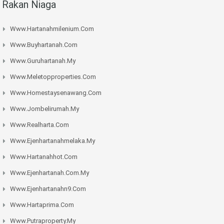
Rakan Niaga
Www.hartanahmilenium.com
Www.buyhartanah.com
Www.guruhartanah.my
Www.meletopproperties.com
Www.homestaysenawang.com
Www.jombelirumah.my
Www.realharta.com
Www.ejenhartanahmelaka.my
Www.hartanahhot.com
Www.ejenhartanah.com.my
Www.ejenhartanahn9.com
Www.hartaprima.com
Www.putraproperty.my