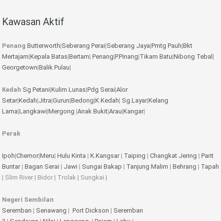
Kawasan Aktif
Penang
Butterworth
|
Seberang Perai
|
Seberang Jaya
|
Pmtg Pauh
|
Bkt
Mertajam
|
Kepala Batas
|
Bertam
|
Penang
|
P.Pinang
|
Tikam Batu
|
Nibong Tebal
|
Georgetown
|
Balik Pulau
|
Kedah
Sg Petani
|
Kulim
Lunas
|
Pdg Serai
|
Alor
Setar
|
Kedah
|
Jitra
|
Gurun
|
Bedong
|
K.Kedah
|
Sg.Layar
|
Kelang
Lama
|
Langkawi
|
Mergong
|
Anak Bukit
|
Arau
|
Kangar
|
Perak
Ipoh
|
Chemor
|
Meru
|
Hulu Kinta
|
K.Kangsar
|
Taiping
|
Changkat Jering
|
Parit
Buntar
|
Bagan Serai
|
Jawi
|
Sungai Bakap
|
Tanjung Malim
|
Behrang
|
Tapah
| Slim River | Bidor | Trolak | Sungkai |
Negeri Sembilan
Seremban
|
Senawang
|
Port Dickson
|
Seremban