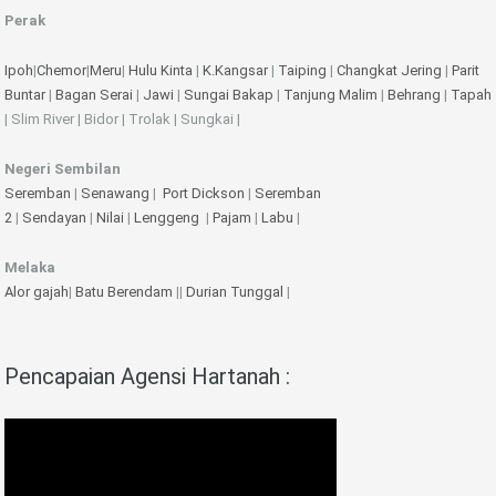
Perak
Ipoh
|
Chemor
|
Meru
|
Hulu Kinta
|
K.Kangsar
|
Taiping
|
Changkat Jering
|
Parit
Buntar
|
Bagan Serai
|
Jawi
|
Sungai Bakap
|
Tanjung Malim
|
Behrang
|
Tapah
| Slim River | Bidor | Trolak | Sungkai |
Negeri Sembilan
Seremban
|
Senawang
|
Port Dickson
|
Seremban
2
|
Sendayan
|
Nilai
|
Lenggeng
|
Pajam
|
Labu
|
Melaka
Alor gajah
|
Batu Berendam
||
Durian Tunggal
|
Pencapaian Agensi Hartanah :