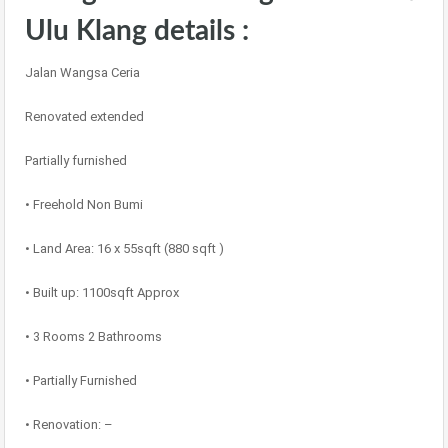
Ulu Klang details :
Jalan Wangsa Ceria
Renovated extended
Partially furnished
• Freehold Non Bumi
• Land Area: 16 x 55sqft (880 sqft )
• Built up: 1100sqft Approx
• 3 Rooms 2 Bathrooms
• Partially Furnished
• Renovation: –