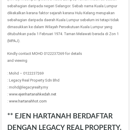
sebahagian daripada negeri Selangor. Sebab nama Kuala Lumpur
dikekalkan kerana faktor sejarah kerana Hulu Kelang merupakan
sebahagian daripada daerah Kuala Lumpur sebelum ini tetapi tidak
dimasukkan ke dalam Wilayah Persekutuan Kuala Lumpur yang
ditubuhkan pada 1 Februari 1974. Taman Melawati berada di Zon 1
(MPAJ).
Kindly contact MOHD 0122237269 for details
and viewing
: Mohd – 0122237269
: Legacy Real Property Sdn Bhd
: mohd@legacyrealty.my
:
www.ejenhartanahkedah.net
:
www.hartanahhot.com
** EJEN HARTANAH BERDAFTAR
DENGAN LEGACY REAL PROPERTY.