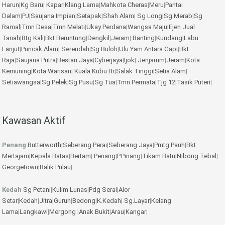
Harun
|
Kg Baru
|
Kapar
|
Klang Lama
|
Mahkota Cheras
|
Meru
|
Pantai
Dalam
|
PJ
|
Saujana Impian
|
Setapak
|
Shah Alam
|
Sg Long
|
Sg Merab
|
Sg
Ramal
|
Tmn Desa
|
Tmn Melati
|
Ukay Perdana
|
Wangsa Maju
|
Ejen Jual
Tanah
|
Btg Kali
|
Bkt Beruntung
|
Dengkil
|
Jeram
|
Banting
|
Kundang
|
Labu
Lanjut
|
Puncak Alam
|
Serendah
|
Sg Buloh
|
Ulu Yam
Antara Gapi
|
Bkt
Raja
|
Saujana Putra
|
Bestari Jaya
|
Cyberjaya
|
Ijok
|
Jenjarum
|
Jeram
|
Kota
Kemuning
|
Kota Warisan
|
Kuala Kubu Br
|
Salak Tinggi
|
Setia Alam
|
Setiawangsa
|
Sg Pelek
|
Sg Pusu
|
Sg Tua
|
Tmn Permata
|
Tjg 12
|
Tasik Puteri
|
Kawasan Aktif
Penang
Butterworth
|
Seberang Perai
|
Seberang Jaya
|
Pmtg Pauh
|
Bkt
Mertajam
|
Kepala Batas
|
Bertam
|
Penang
|
P.Pinang
|
Tikam Batu
|
Nibong Tebal
|
Georgetown
|
Balik Pulau
|
Kedah
Sg Petani
|
Kulim
Lunas
|
Pdg Serai
|
Alor
Setar
|
Kedah
|
Jitra
|
Gurun
|
Bedong
|
K.Kedah
|
Sg.Layar
|
Kelang
Lama
|
Langkawi
|
Mergong
|
Anak Bukit
|
Arau
|
Kangar
|