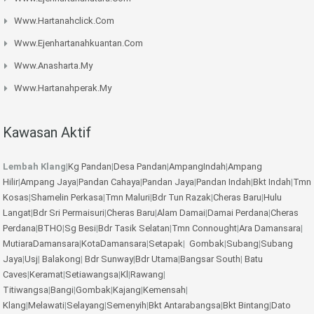
Www.hartanahclick.com
Www.ejenhartanahkuantan.com
Www.anasharta.my
Www.hartanahperak.my
Kawasan Aktif
Lembah Klang
|
Kg Pandan
|
Desa Pandan
|
AmpangIndah
|
Ampang
Hilir
|
Ampang Jaya
|
Pandan Cahaya
|
Pandan Jaya
|
Pandan Indah
|
Bkt Indah
|
Tmn
Kosas
|
Shamelin Perkasa
|
Tmn Maluri
|
Bdr Tun Razak
|
Cheras Baru
|
Hulu
Langat
|
Bdr Sri Permaisuri
|
Cheras Baru
|
Alam Damai
|
Damai Perdana
|
Cheras
Perdana
|
BTHO
|
Sg Besi
|
Bdr Tasik Selatan
|
Tmn Connought
|
Ara Damansara
|
MutiaraDamansara
|
KotaDamansara
|
Setapak
|
Gombak
|
Subang
|
Subang
Jaya
|
Usj
|
Balakong
|
Bdr Sunway
|
Bdr Utama
|
Bangsar South
|
Batu
Caves
|
Keramat
|
Setiawangsa
|
Kl
|
Rawang
|
Titiwangsa
|
Bangi
|
Gombak
|
Kajang
|
Kemensah
|
Klang
|
Melawati
|
Selayang
|
Semenyih
|
Bkt Antarabangsa
|
Bkt Bintang
|
Dato