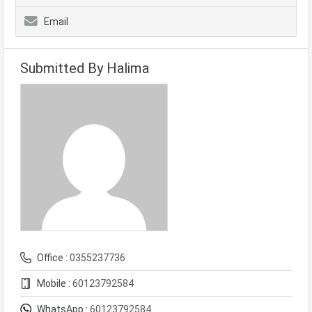
Email
Submitted By Halima
Office :
0355237736
Mobile :
60123792584
WhatsApp :
60123792584