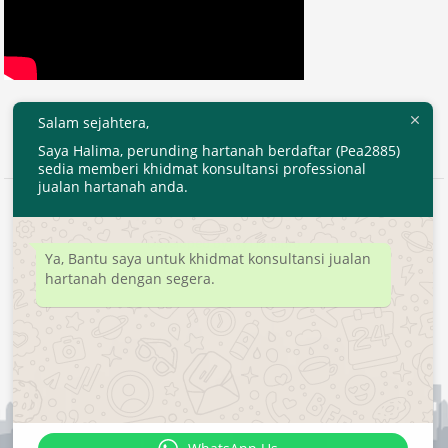
Salam sejahtera,
Saya Halima, perunding hartanah berdaftar (Pea2885)
sedia memberi khidmat konsultansi professional
jualan hartanah anda.
2020 © EjenHartanahKL.com. All Right Reserved.
Developed by
MyTranspro
Ya, Bantu saya untuk khidmat konsultansi jualan
hartanah dengan segera.