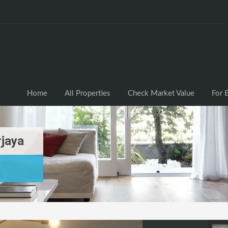
Home
All Properties
Check Market Valu
Home
All Properties
Check Market Value
For 
rjaya