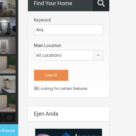
Find Your Home
Keyword
Main Location
All Locations
Looking for certain features
Ejen Anda
wnhouse