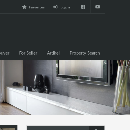
Favorites
Login
e
For Buyer
For Seller
Artikel
Property Search
Buyer
For Seller
Artikel
Property Search