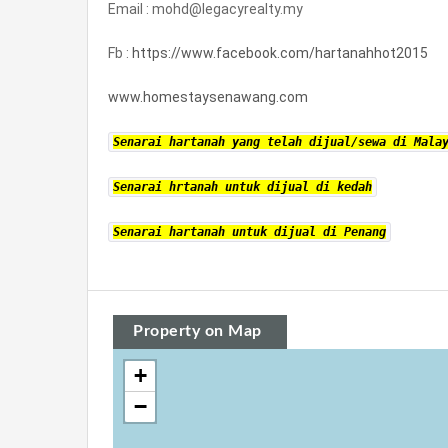
Email : mohd@legacyrealty.my
Fb :
https://www.facebook.com/hartanahhot2015
www.homestaysenawang.com
Senarai hartanah yang telah dijual/sewa di Mala
Senarai hrtanah untuk dijual di kedah
Senarai hartanah untuk dijual di Penang
Property on Map
+
−