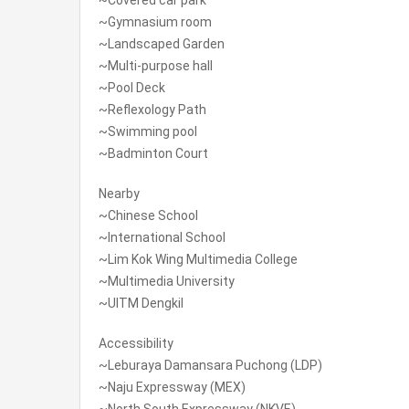
~Covered car park
~Gymnasium room
~Landscaped Garden
~Multi-purpose hall
~Pool Deck
~Reflexology Path
~Swimming pool
~Badminton Court
Nearby
~Chinese School
~International School
~Lim Kok Wing Multimedia College
~Multimedia University
~UITM Dengkil
Accessibility
~Leburaya Damansara Puchong (LDP)
~Naju Expressway (MEX)