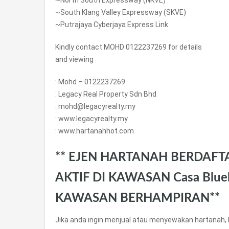
~North South Expressway (NKVE)
~South Klang Valley Expressway (SKVE)
~Putrajaya Cyberjaya Express Link
Kindly contact MOHD 0122237269 for details
and viewing
: Mohd – 0122237269
: Legacy Real Property Sdn Bhd
: mohd@legacyrealty.my
: www.legacyrealty.my
: www.hartanahhot.com
** EJEN HARTANAH BERDAFT
AKTIF DI KAWASAN Casa Blue
KAWASAN BERHAMPIRAN**
Jika anda ingin menjual atau menyewakan hartanah, 