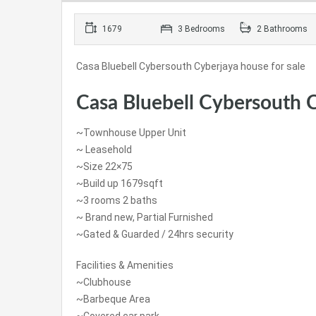
1679
3 Bedrooms
2 Bathrooms
Casa Bluebell Cybersouth Cyberjaya house for sale
Casa Bluebell Cybersouth Cy
~Townhouse Upper Unit
~ Leasehold
~Size 22×75
~Build up 1679sqft
~3 rooms 2 baths
~ Brand new, Partial Furnished
~Gated & Guarded / 24hrs security
Facilities & Amenities
~Clubhouse
~Barbeque Area