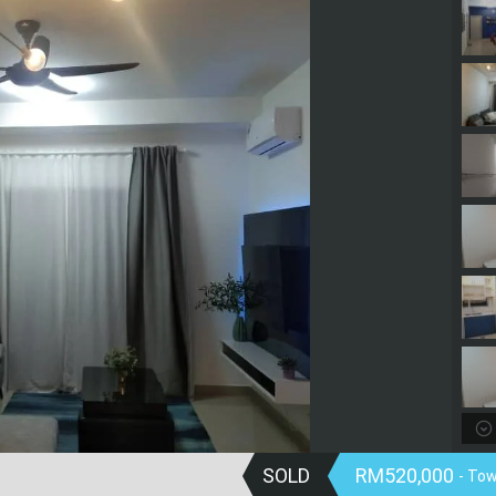
SOLD
RM520,000
- To