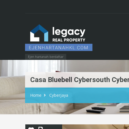
Ejen hartanah berdaftar
Casa Bluebell Cybersouth Cybe
Home
Cyberjaya