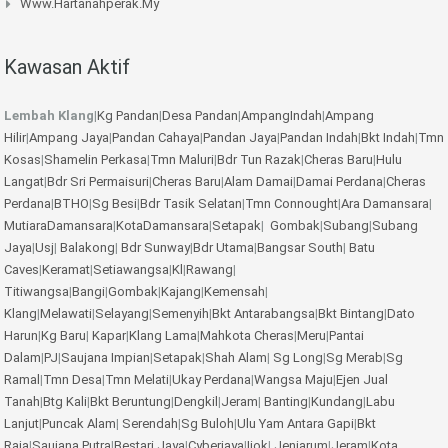
Www.hartanahperak.my
Kawasan Aktif
Lembah Klang
|
Kg Pandan
|
Desa Pandan
|
AmpangIndah
|
Ampang
Hilir
|
Ampang Jaya
|
Pandan Cahaya
|
Pandan Jaya
|
Pandan Indah
|
Bkt Indah
|
Tmn
Kosas
|
Shamelin Perkasa
|
Tmn Maluri
|
Bdr Tun Razak
|
Cheras Baru
|
Hulu
Langat
|
Bdr Sri Permaisuri
|
Cheras Baru
|
Alam Damai
|
Damai Perdana
|
Cheras
Perdana
|
BTHO
|
Sg Besi
|
Bdr Tasik Selatan
|
Tmn Connought
|
Ara Damansara
|
MutiaraDamansara
|
KotaDamansara
|
Setapak
|
Gombak
|
Subang
|
Subang
Jaya
|
Usj
|
Balakong
|
Bdr Sunway
|
Bdr Utama
|
Bangsar South
|
Batu
Caves
|
Keramat
|
Setiawangsa
|
Kl
|
Rawang
|
Titiwangsa
|
Bangi
|
Gombak
|
Kajang
|
Kemensah
|
Klang
|
Melawati
|
Selayang
|
Semenyih
|
Bkt Antarabangsa
|
Bkt Bintang
|
Dato
Harun
|
Kg Baru
|
Kapar
|
Klang Lama
|
Mahkota Cheras
|
Meru
|
Pantai
Dalam
|
PJ
|
Saujana Impian
|
Setapak
|
Shah Alam
|
Sg Long
|
Sg Merab
|
Sg
Ramal
|
Tmn Desa
|
Tmn Melati
|
Ukay Perdana
|
Wangsa Maju
|
Ejen Jual
Tanah
|
Btg Kali
|
Bkt Beruntung
|
Dengkil
|
Jeram
|
Banting
|
Kundang
|
Labu
Lanjut
|
Puncak Alam
|
Serendah
|
Sg Buloh
|
Ulu Yam
Antara Gapi
|
Bkt
Raja
|
Saujana Putra
|
Bestari Jaya
|
Cyberjaya
|
Ijok
|
Jenjarum
|
Jeram
|
Kota