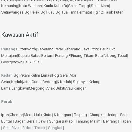
Kemuning
|
Kota Warisan
|
Kuala Kubu Br
|
Salak Tinggi
|
Setia Alam
|
Setiawangsa
|
Sg Pelek
|
Sg Pusu
|
Sg Tua
|
Tmn Permata
|
Tjg 12
|
Tasik Puteri
|
Kawasan Aktif
Penang
Butterworth
|
Seberang Perai
|
Seberang Jaya
|
Pmtg Pauh
|
Bkt
Mertajam
|
Kepala Batas
|
Bertam
|
Penang
|
P.Pinang
|
Tikam Batu
|
Nibong Tebal
|
Georgetown
|
Balik Pulau
|
Kedah
Sg Petani
|
Kulim
Lunas
|
Pdg Serai
|
Alor
Setar
|
Kedah
|
Jitra
|
Gurun
|
Bedong
|
K.Kedah
|
Sg.Layar
|
Kelang
Lama
|
Langkawi
|
Mergong
|
Anak Bukit
|
Arau
|
Kangar
|
Perak
Ipoh
|
Chemor
|
Meru
|
Hulu Kinta
|
K.Kangsar
|
Taiping
|
Changkat Jering
|
Parit
Buntar
|
Bagan Serai
|
Jawi
|
Sungai Bakap
|
Tanjung Malim
|
Behrang
|
Tapah
| Slim River | Bidor | Trolak | Sungkai |