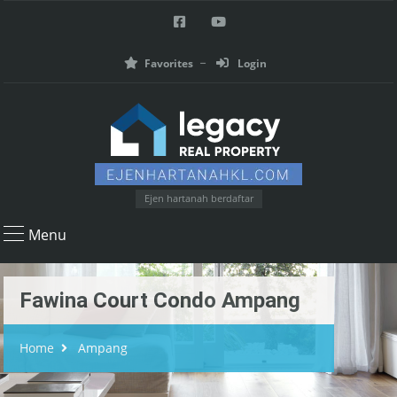
Favorites
Login
Ejen hartanah berdaftar
Menu
Fawina Court Condo Ampang
Home
Ampang