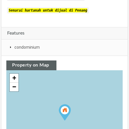
Senarai hartanah untuk dijual di Penang
Features
condominium
Property on Map
+
−