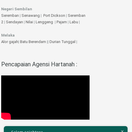
Negeri Sembilan
Seremban
|
Senawang
|
Port Dickson
|
Seremban
2
|
Sendayan
|
Nilai
|
Lenggeng
|
Pajam
|
Labu
|
Melaka
Alor gajah
|
Batu Berendam
||
Durian Tunggal
|
Pencapaian Agensi Hartanah :