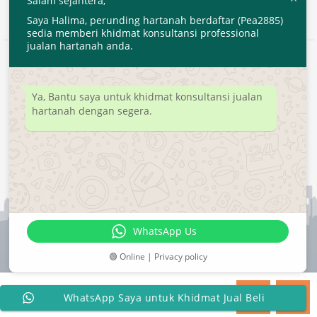
Salam sejahtera,
Saya Halima, perunding hartanah berdaftar (Pea2885)
sedia memberi khidmat konsultansi professional
jualan hartanah anda.
2020 © EjenHartanahKL.com. All Right Reserved.
Developed by
MyTranspro
Ya, Bantu saya untuk khidmat konsultansi jualan
hartanah dengan segera.
WhatsApp Us
🟢 Online | Privacy policy
WhatsApp Saya untuk Khidmat Jual Beli