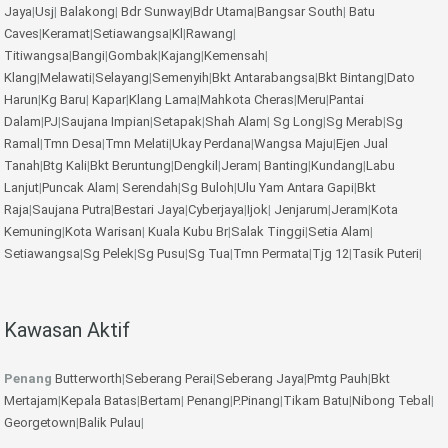
Jaya
|
Usj
|
Balakong
|
Bdr Sunway
|
Bdr Utama
|
Bangsar South
|
Batu
Caves
|
Keramat
|
Setiawangsa
|
Kl
|
Rawang
|
Titiwangsa
|
Bangi
|
Gombak
|
Kajang
|
Kemensah
|
Klang
|
Melawati
|
Selayang
|
Semenyih
|
Bkt Antarabangsa
|
Bkt Bintang
|
Dato
Harun
|
Kg Baru
|
Kapar
|
Klang Lama
|
Mahkota Cheras
|
Meru
|
Pantai
Dalam
|
PJ
|
Saujana Impian
|
Setapak
|
Shah Alam
|
Sg Long
|
Sg Merab
|
Sg
Ramal
|
Tmn Desa
|
Tmn Melati
|
Ukay Perdana
|
Wangsa Maju
|
Ejen Jual
Tanah
|
Btg Kali
|
Bkt Beruntung
|
Dengkil
|
Jeram
|
Banting
|
Kundang
|
Labu
Lanjut
|
Puncak Alam
|
Serendah
|
Sg Buloh
|
Ulu Yam
Antara Gapi
|
Bkt
Raja
|
Saujana Putra
|
Bestari Jaya
|
Cyberjaya
|
Ijok
|
Jenjarum
|
Jeram
|
Kota
Kemuning
|
Kota Warisan
|
Kuala Kubu Br
|
Salak Tinggi
|
Setia Alam
|
Setiawangsa
|
Sg Pelek
|
Sg Pusu
|
Sg Tua
|
Tmn Permata
|
Tjg 12
|
Tasik Puteri
|
Kawasan Aktif
Penang
Butterworth
|
Seberang Perai
|
Seberang Jaya
|
Pmtg Pauh
|
Bkt
Mertajam
|
Kepala Batas
|
Bertam
|
Penang
|
P.Pinang
|
Tikam Batu
|
Nibong Tebal
|
Georgetown
|
Balik Pulau
|