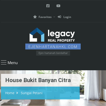
Favorites
Login
Ejen hartanah berdaftar
Menu
House Bukit Banyan Citra
Home
Sungai Petani