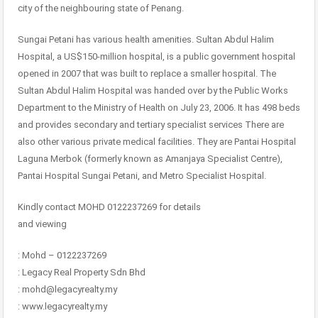
city of the neighbouring state of Penang.
Sungai Petani has various health amenities. Sultan Abdul Halim
Hospital, a US$150-million hospital, is a public government hospital
opened in 2007 that was built to replace a smaller hospital. The
Sultan Abdul Halim Hospital was handed over by the Public Works
Department to the Ministry of Health on July 23, 2006. It has 498 beds
and provides secondary and tertiary specialist services There are
also other various private medical facilities. They are Pantai Hospital
Laguna Merbok (formerly known as Amanjaya Specialist Centre),
Pantai Hospital Sungai Petani, and Metro Specialist Hospital.
Kindly contact MOHD 0122237269 for details
and viewing
: Mohd – 0122237269
: Legacy Real Property Sdn Bhd
: mohd@legacyrealty.my
: www.legacyrealty.my