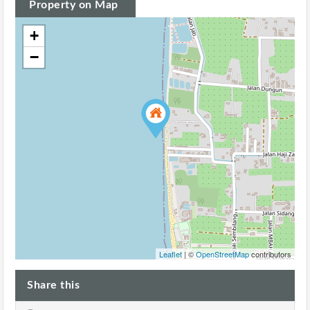
Property on Map
+
−
Leaflet
| ©
OpenStreetMap
contributors
Share this