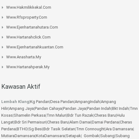
Www.hakmilikkekal.com
Www.rfsproperty.com
Www.ejenhartanahutara.com
Www.hartanahclick.com
Www.ejenhartanahkuantan.com
Www.anasharta.my
Www.hartanahperak.my
Kawasan Aktif
Lembah Klang
|
Kg Pandan
|
Desa Pandan
|
AmpangIndah
|
Ampang
Hilir
|
Ampang Jaya
|
Pandan Cahaya
|
Pandan Jaya
|
Pandan Indah
|
Bkt Indah
|
Tmn
Kosas
|
Shamelin Perkasa
|
Tmn Maluri
|
Bdr Tun Razak
|
Cheras Baru
|
Hulu
Langat
|
Bdr Sri Permaisuri
|
Cheras Baru
|
Alam Damai
|
Damai Perdana
|
Cheras
Perdana
|
BTHO
|
Sg Besi
|
Bdr Tasik Selatan
|
Tmn Connought
|
Ara Damansara
|
MutiaraDamansara
|
KotaDamansara
|
Setapak
|
Gombak
|
Subang
|
Subang