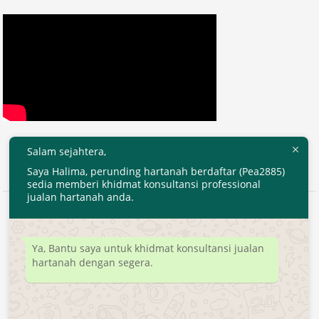
Salam sejahtera,
Saya Halima, perunding hartanah berdaftar (Pea2885)
sedia memberi khidmat konsultansi professional
jualan hartanah anda.
2020 © EjenHartanahKL.com. All Right Reserved.
Developed by
MyTranspro
Ya, Bantu saya untuk khidmat konsultansi jualan
hartanah dengan segera.