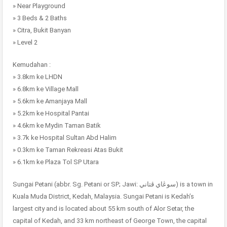
» Near Playground
» 3 Beds & 2 Baths
» Citra, Bukit Banyan
» Level 2
Kemudahan :
» 3.8km ke LHDN
» 6.8km ke Village Mall
» 5.6km ke Amanjaya Mall
» 5.2km ke Hospital Pantai
» 4.6km ke Mydin Taman Batik
» 3.7k ke Hospital Sultan Abd Halim
» 0.3km ke Taman Rekreasi Atas Bukit
» 6.1km ke Plaza Tol SP Utara
Sungai Petani (abbr. Sg. Petani or SP; Jawi: سوڠاي ڤتاني) is a town in
Kuala Muda District, Kedah, Malaysia. Sungai Petani is Kedah’s
largest city and is located about 55 km south of Alor Setar, the
capital of Kedah, and 33 km northeast of George Town, the capital