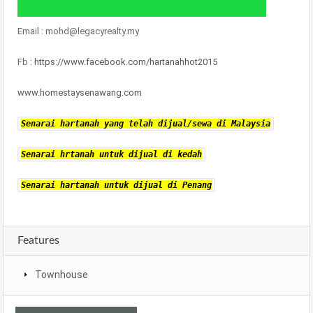
Email : mohd@legacyrealty.my
Fb :
https://www.facebook.com/hartanahhot2015
www.homestaysenawang.com
Senarai hartanah yang telah dijual/sewa di Malaysia
Senarai hrtanah untuk dijual di kedah
Senarai hartanah untuk dijual di Penang
Features
Townhouse