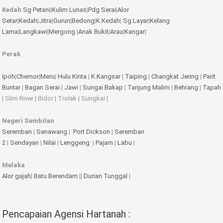
Kedah
Sg Petani
|
Kulim
Lunas
|
Pdg Serai
|
Alor
Setar
|
Kedah
|
Jitra
|
Gurun
|
Bedong
|
K.Kedah
|
Sg.Layar
|
Kelang
Lama
|
Langkawi
|
Mergong
|
Anak Bukit
|
Arau
|
Kangar
|
Perak
Ipoh
|
Chemor
|
Meru
|
Hulu Kinta
|
K.Kangsar
|
Taiping
|
Changkat Jering
|
Parit
Buntar
|
Bagan Serai
|
Jawi
|
Sungai Bakap
|
Tanjung Malim
|
Behrang
|
Tapah
| Slim River | Bidor | Trolak | Sungkai |
Negeri Sembilan
Seremban
|
Senawang
|
Port Dickson
|
Seremban
2
|
Sendayan
|
Nilai
|
Lenggeng
|
Pajam
|
Labu
|
Melaka
Alor gajah
|
Batu Berendam
||
Durian Tunggal
|
Pencapaian Agensi Hartanah :