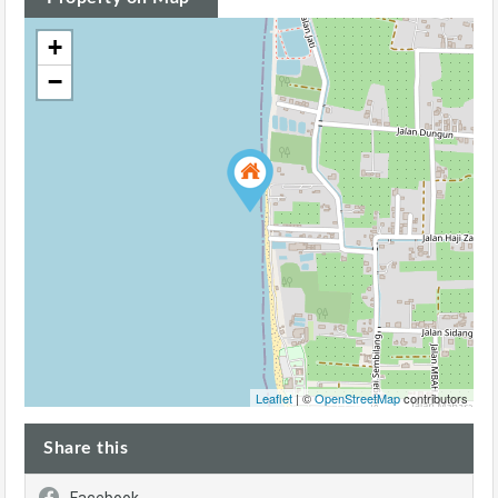
+
−
Leaflet
| ©
OpenStreetMap
contributors
Share this