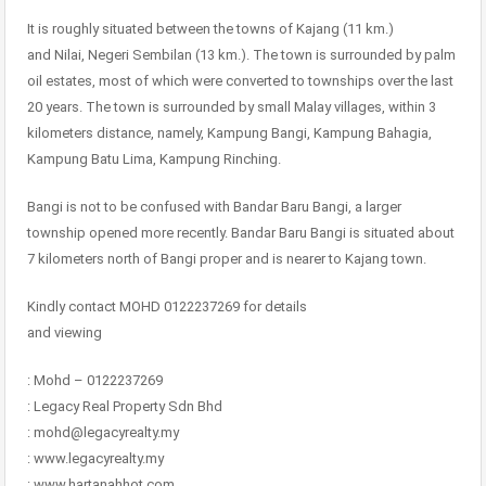
It is roughly situated between the towns of Kajang (11 km.)
and Nilai, Negeri Sembilan (13 km.). The town is surrounded by palm
oil estates, most of which were converted to townships over the last
20 years. The town is surrounded by small Malay villages, within 3
kilometers distance, namely, Kampung Bangi, Kampung Bahagia,
Kampung Batu Lima, Kampung Rinching.
Bangi is not to be confused with Bandar Baru Bangi, a larger
township opened more recently. Bandar Baru Bangi is situated about
7 kilometers north of Bangi proper and is nearer to Kajang town.
Kindly contact MOHD 0122237269 for details
and viewing
: Mohd – 0122237269
: Legacy Real Property Sdn Bhd
: mohd@legacyrealty.my
: www.legacyrealty.my
: www.hartanahhot.com