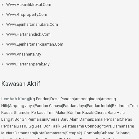
Www.hakmilikkekal.com
Www.rfsproperty.com
Www.ejenhartanahutara.com
Www.hartanahclick.com
Www.ejenhartanahkuantan.com
Www.anasharta.my
Www.hartanahperak.my
Kawasan Aktif
Lembah Klang
|
Kg Pandan
|
Desa Pandan
|
AmpangIndah
|
Ampang
Hilir
|
Ampang Jaya
|
Pandan Cahaya
|
Pandan Jaya
|
Pandan Indah
|
Bkt Indah
|
Tmn
Kosas
|
Shamelin Perkasa
|
Tmn Maluri
|
Bdr Tun Razak
|
Cheras Baru
|
Hulu
Langat
|
Bdr Sri Permaisuri
|
Cheras Baru
|
Alam Damai
|
Damai Perdana
|
Cheras
Perdana
|
BTHO
|
Sg Besi
|
Bdr Tasik Selatan
|
Tmn Connought
|
Ara Damansara
|
MutiaraDamansara
|
KotaDamansara
|
Setapak
|
Gombak
|
Subang
|
Subang