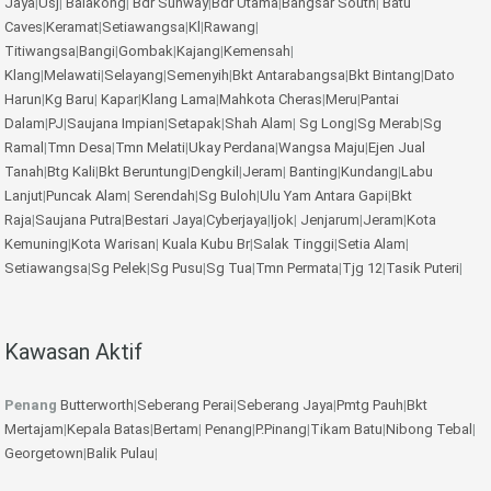
Jaya
|
Usj
|
Balakong
|
Bdr Sunway
|
Bdr Utama
|
Bangsar South
|
Batu
Caves
|
Keramat
|
Setiawangsa
|
Kl
|
Rawang
|
Titiwangsa
|
Bangi
|
Gombak
|
Kajang
|
Kemensah
|
Klang
|
Melawati
|
Selayang
|
Semenyih
|
Bkt Antarabangsa
|
Bkt Bintang
|
Dato
Harun
|
Kg Baru
|
Kapar
|
Klang Lama
|
Mahkota Cheras
|
Meru
|
Pantai
Dalam
|
PJ
|
Saujana Impian
|
Setapak
|
Shah Alam
|
Sg Long
|
Sg Merab
|
Sg
Ramal
|
Tmn Desa
|
Tmn Melati
|
Ukay Perdana
|
Wangsa Maju
|
Ejen Jual
Tanah
|
Btg Kali
|
Bkt Beruntung
|
Dengkil
|
Jeram
|
Banting
|
Kundang
|
Labu
Lanjut
|
Puncak Alam
|
Serendah
|
Sg Buloh
|
Ulu Yam
Antara Gapi
|
Bkt
Raja
|
Saujana Putra
|
Bestari Jaya
|
Cyberjaya
|
Ijok
|
Jenjarum
|
Jeram
|
Kota
Kemuning
|
Kota Warisan
|
Kuala Kubu Br
|
Salak Tinggi
|
Setia Alam
|
Setiawangsa
|
Sg Pelek
|
Sg Pusu
|
Sg Tua
|
Tmn Permata
|
Tjg 12
|
Tasik Puteri
|
Kawasan Aktif
Penang
Butterworth
|
Seberang Perai
|
Seberang Jaya
|
Pmtg Pauh
|
Bkt
Mertajam
|
Kepala Batas
|
Bertam
|
Penang
|
P.Pinang
|
Tikam Batu
|
Nibong Tebal
|
Georgetown
|
Balik Pulau
|