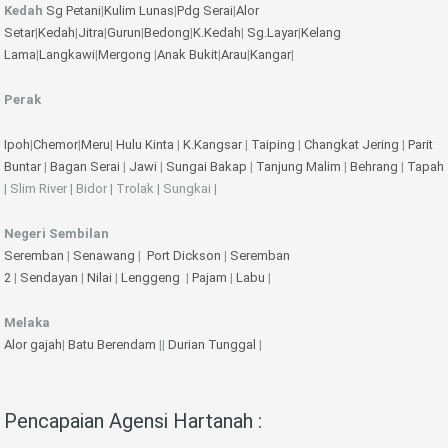
Kedah
Sg Petani
|
Kulim
Lunas
|
Pdg Serai
|
Alor
Setar
|
Kedah
|
Jitra
|
Gurun
|
Bedong
|
K.Kedah
|
Sg.Layar
|
Kelang
Lama
|
Langkawi
|
Mergong
|
Anak Bukit
|
Arau
|
Kangar
|
Perak
Ipoh
|
Chemor
|
Meru
|
Hulu Kinta
|
K.Kangsar
|
Taiping
|
Changkat Jering
|
Parit
Buntar
|
Bagan Serai
|
Jawi
|
Sungai Bakap
|
Tanjung Malim
|
Behrang
|
Tapah
| Slim River | Bidor | Trolak | Sungkai |
Negeri Sembilan
Seremban
|
Senawang
|
Port Dickson
|
Seremban
2
|
Sendayan
|
Nilai
|
Lenggeng
|
Pajam
|
Labu
|
Melaka
Alor gajah
|
Batu Berendam
||
Durian Tunggal
|
Pencapaian Agensi Hartanah :