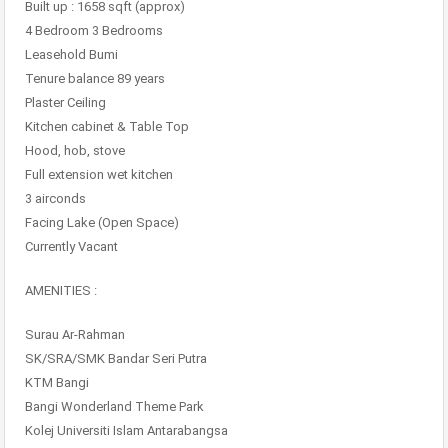
Built up : 1658 sqft (approx)
4 Bedroom 3 Bedrooms
Leasehold Bumi
Tenure balance 89 years
Plaster Ceiling
Kitchen cabinet & Table Top
Hood, hob, stove
Full extension wet kitchen
3 airconds
Facing Lake (Open Space)
Currently Vacant
AMENITIES :
Surau Ar-Rahman
SK/SRA/SMK Bandar Seri Putra
KTM Bangi
Bangi Wonderland Theme Park
Kolej Universiti Islam Antarabangsa