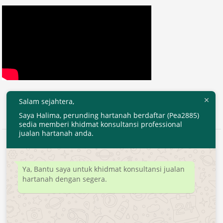
Salam sejahtera,
Saya Halima, perunding hartanah berdaftar (Pea2885)
sedia memberi khidmat konsultansi professional
jualan hartanah anda.
2020 © EjenHartanahKL.com. All Right Reserved.
Developed by
MyTranspro
Ya, Bantu saya untuk khidmat konsultansi jualan
hartanah dengan segera.