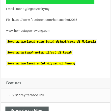
Email : mohd@legacyrealty.my
Fb :
https://www.facebook.com/hartanahhot2015
www.homestaysenawang.com
Senarai hartanah yang telah dijual/sewa di Malaysia
Senarai hrtanah untuk dijual di kedah
Senarai hartanah untuk dijual di Penang
Features
2 storey terrace link
Property on Map