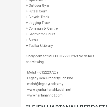
+ Outdoor Gym
+ Futsal Court
+ Bicycle Track
+ Jogging Track
+ Community Centre
+ Badminton Court
+ Surau
+ Tadika & Library
Kindly contact MOHD 0122237269 for details
and viewing
: Mohd – 0122237269
: Legacy Real Property Sdn Bhd
: mohd@legacyrealty.my
:
www.ejenhartanahkedah.net
:
www.hartanahhot.com