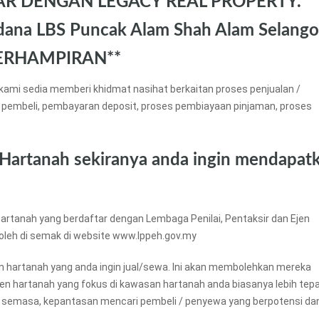
AR DENGAN LEGACY REAL PROPERTY.
ana LBS Puncak Alam Shah Alam Selango
RHAMPIRAN**
kami sedia memberi khidmat nasihat berkaitan proses penjualan /
 pembeli, pembayaran deposit, proses pembiayaan pinjaman, proses
 Hartanah sekiranya anda ingin mendapat
artanah yang berdaftar dengan Lembaga Penilai, Pentaksir dan Ejen
boleh di semak di website www.lppeh.gov.my
an hartanah yang anda ingin jual/sewa. Ini akan membolehkan mereka
ejen hartanah yang fokus di kawasan hartanah anda biasanya lebih tep
 semasa, kepantasan mencari pembeli / penyewa yang berpotensi da