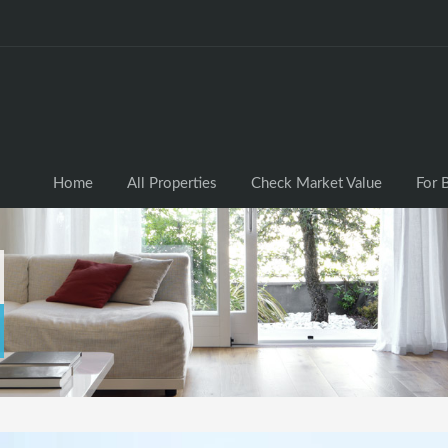
Home
All Properties
Check Market Valu
Home
All Properties
Check Market Value
For 