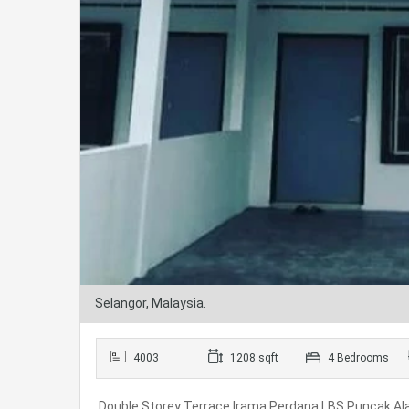
Selangor, Malaysia.
4003
1208 sqft
4 Bedrooms
Double Storey Terrace Irama Perdana LBS Puncak Al