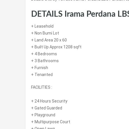
DETAILS Irama Perdana LBS
+ Leasehold
+ Non Bumi Lot
+ Land Area 20 x 60
+ Built Up Approx 1208 sqft
+ 4 Bedrooms
+ 3 Bathrooms
+ Furnish
+ Tenanted
FACILITIES :
+ 24 Hours Security
+ Gated Guarded
+ Playground
+ Multipurpose Court
+ Open Lawn