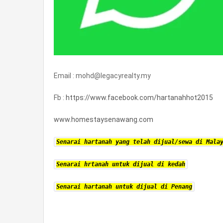
Email : mohd@legacyrealty.my
Fb :
https://www.facebook.com/hartanahhot2015
www.homestaysenawang.com
Senarai hartanah yang telah dijual/sewa di Mala
Senarai hrtanah untuk dijual di kedah
Senarai hartanah untuk dijual di Penang