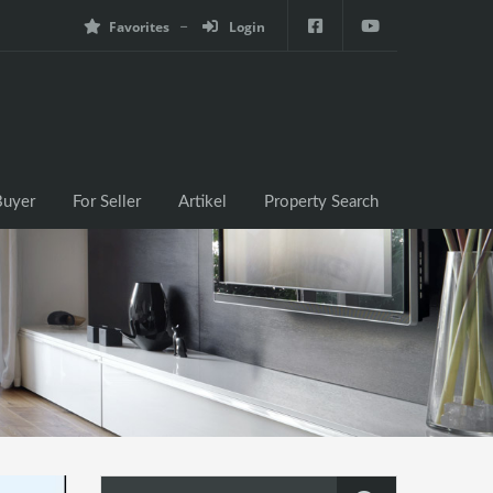
Favorites
Login
e
For Buyer
For Seller
Artikel
Property Search
Buyer
For Seller
Artikel
Property Search