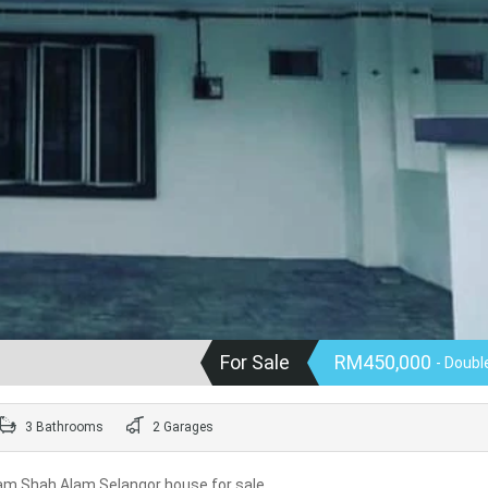
For Sale
RM450,000
- Doubl
3 Bathrooms
2 Garages
am Shah Alam Selangor house for sale