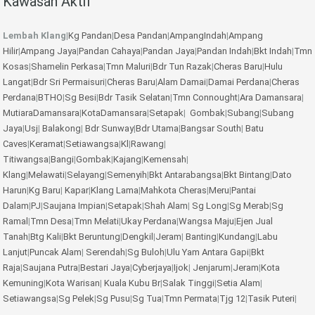
Kawasan Aktif
Lembah Klang
|
Kg Pandan
|
Desa Pandan
|
AmpangIndah
|
Ampang
Hilir
|
Ampang Jaya
|
Pandan Cahaya
|
Pandan Jaya
|
Pandan Indah
|
Bkt Indah
|
Tmn
Kosas
|
Shamelin Perkasa
|
Tmn Maluri
|
Bdr Tun Razak
|
Cheras Baru
|
Hulu
Langat
|
Bdr Sri Permaisuri
|
Cheras Baru
|
Alam Damai
|
Damai Perdana
|
Cheras
Perdana
|
BTHO
|
Sg Besi
|
Bdr Tasik Selatan
|
Tmn Connought
|
Ara Damansara
|
MutiaraDamansara
|
KotaDamansara
|
Setapak
|
Gombak
|
Subang
|
Subang
Jaya
|
Usj
|
Balakong
|
Bdr Sunway
|
Bdr Utama
|
Bangsar South
|
Batu
Caves
|
Keramat
|
Setiawangsa
|
Kl
|
Rawang
|
Titiwangsa
|
Bangi
|
Gombak
|
Kajang
|
Kemensah
|
Klang
|
Melawati
|
Selayang
|
Semenyih
|
Bkt Antarabangsa
|
Bkt Bintang
|
Dato
Harun
|
Kg Baru
|
Kapar
|
Klang Lama
|
Mahkota Cheras
|
Meru
|
Pantai
Dalam
|
PJ
|
Saujana Impian
|
Setapak
|
Shah Alam
|
Sg Long
|
Sg Merab
|
Sg
Ramal
|
Tmn Desa
|
Tmn Melati
|
Ukay Perdana
|
Wangsa Maju
|
Ejen Jual
Tanah
|
Btg Kali
|
Bkt Beruntung
|
Dengkil
|
Jeram
|
Banting
|
Kundang
|
Labu
Lanjut
|
Puncak Alam
|
Serendah
|
Sg Buloh
|
Ulu Yam
Antara Gapi
|
Bkt
Raja
|
Saujana Putra
|
Bestari Jaya
|
Cyberjaya
|
Ijok
|
Jenjarum
|
Jeram
|
Kota
Kemuning
|
Kota Warisan
|
Kuala Kubu Br
|
Salak Tinggi
|
Setia Alam
|
Setiawangsa
|
Sg Pelek
|
Sg Pusu
|
Sg Tua
|
Tmn Permata
|
Tjg 12
|
Tasik Puteri
|