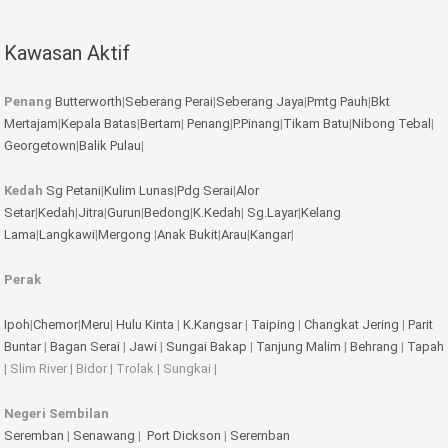
Kawasan Aktif
Penang
Butterworth
|
Seberang Perai
|
Seberang Jaya
|
Pmtg Pauh
|
Bkt
Mertajam
|
Kepala Batas
|
Bertam
|
Penang
|
P.Pinang
|
Tikam Batu
|
Nibong Tebal
|
Georgetown
|
Balik Pulau
|
Kedah
Sg Petani
|
Kulim
Lunas
|
Pdg Serai
|
Alor
Setar
|
Kedah
|
Jitra
|
Gurun
|
Bedong
|
K.Kedah
|
Sg.Layar
|
Kelang
Lama
|
Langkawi
|
Mergong
|
Anak Bukit
|
Arau
|
Kangar
|
Perak
Ipoh
|
Chemor
|
Meru
|
Hulu Kinta
|
K.Kangsar
|
Taiping
|
Changkat Jering
|
Parit
Buntar
|
Bagan Serai
|
Jawi
|
Sungai Bakap
|
Tanjung Malim
|
Behrang
|
Tapah
| Slim River | Bidor | Trolak | Sungkai |
Negeri Sembilan
Seremban
|
Senawang
|
Port Dickson
|
Seremban