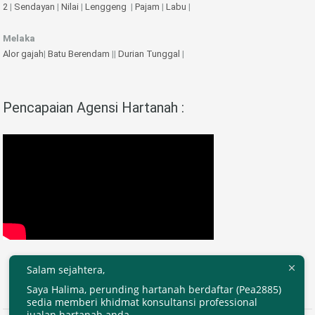
2
|
Sendayan
|
Nilai
|
Lenggeng
|
Pajam
|
Labu
|
Melaka
Alor gajah
|
Batu Berendam
||
Durian Tunggal
|
Pencapaian Agensi Hartanah :
Salam sejahtera,
Saya Halima, perunding hartanah berdaftar (Pea2885)
sedia memberi khidmat konsultansi professional
jualan hartanah anda.