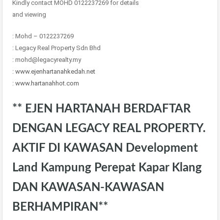
Kindly contact MOHD 0122237269 for details
and viewing
: Mohd – 0122237269
: Legacy Real Property Sdn Bhd
: mohd@legacyrealty.my
:
www.ejenhartanahkedah.net
:
www.hartanahhot.com
** EJEN HARTANAH BERDAFTAR
DENGAN LEGACY REAL PROPERTY.
AKTIF DI KAWASAN Development
Land Kampung Perepat Kapar Klang
DAN KAWASAN-KAWASAN
BERHAMPIRAN**