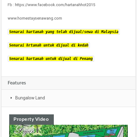
Fb :
https://www.facebook.com/hartanahhot2015
www.homestaysenawang.com
Senarai hartanah yang telah dijual/sewa di Malaysia
Senarai hrtanah untuk dijual di kedah
Senarai hartanah untuk dijual di Penang
Features
Bungalow Land
Property Video