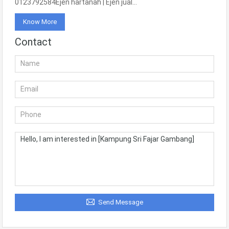
0123792584Ejen hartanah | Ejen jual…
Know More
Contact
Send Message