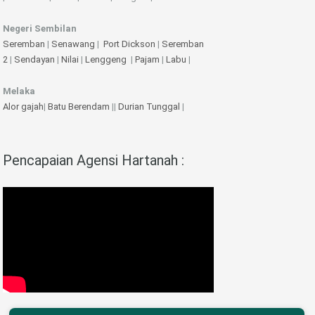
Negeri Sembilan
Seremban
|
Senawang
|
Port Dickson
|
Seremban
2
|
Sendayan
|
Nilai
|
Lenggeng
|
Pajam
|
Labu
|
Melaka
Alor gajah
|
Batu Berendam
||
Durian Tunggal
|
Pencapaian Agensi Hartanah :