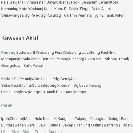
Raja
|
Saujana Putra
|
Bestari Jaya
|
Cyberjaya
|
Ijok
|
Jenjarum
|
Jeram
|
Kota
Kemuning
|
Kota Warisan
|
Kuala Kubu Br
|
Salak Tinggi
|
Setia Alam
|
Setiawangsa
|
Sg Pelek
|
Sg Pusu
|
Sg Tua
|
Tmn Permata
|
Tjg 12
|
Tasik Puteri
|
Kawasan Aktif
Penang
Butterworth
|
Seberang Perai
|
Seberang Jaya
|
Pmtg Pauh
|
Bkt
Mertajam
|
Kepala Batas
|
Bertam
|
Penang
|
P.Pinang
|
Tikam Batu
|
Nibong Tebal
|
Georgetown
|
Balik Pulau
|
Kedah
Sg Petani
|
Kulim
Lunas
|
Pdg Serai
|
Alor
Setar
|
Kedah
|
Jitra
|
Gurun
|
Bedong
|
K.Kedah
|
Sg.Layar
|
Kelang
Lama
|
Langkawi
|
Mergong
|
Anak Bukit
|
Arau
|
Kangar
|
Perak
Ipoh
|
Chemor
|
Meru
|
Hulu Kinta
|
K.Kangsar
|
Taiping
|
Changkat Jering
|
Parit
Buntar
|
Bagan Serai
|
Jawi
|
Sungai Bakap
|
Tanjung Malim
|
Behrang
|
Tapah
| Slim River | Bidor | Trolak | Sungkai |