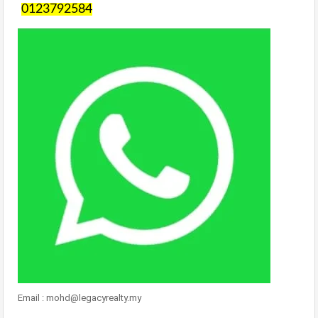
0123792584
Email : mohd@legacyrealty.my