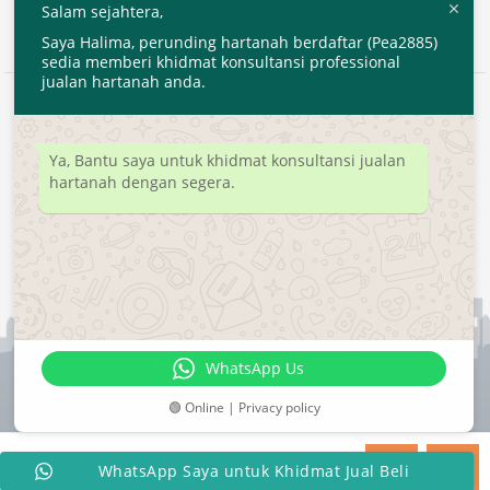
Salam sejahtera,
Saya Halima, perunding hartanah berdaftar (Pea2885)
sedia memberi khidmat konsultansi professional
jualan hartanah anda.
2020 © EjenHartanahKL.com. All Right Reserved.
Developed by
MyTranspro
Ya, Bantu saya untuk khidmat konsultansi jualan
hartanah dengan segera.
WhatsApp Us
🟢 Online | Privacy policy
WhatsApp Saya untuk Khidmat Jual Beli