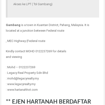
Akses ke LPT ( Tol Gambang)
Gambang
is a town in Kuantan District, Pahang, Malaysia. It is
located at a junction between Federal route
, MEC Highway (Federal route
Kindly contact MOHD 0122237269 for details
and viewing
: Mohd – 0122237269
: Legacy Real Property Sdn Bhd
: mohd@legacyrealty.my
: www.legacyrealty.my
: www.hartanahhot.com
** EJEN HARTANAH BERDAFTAR