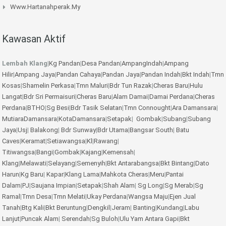
Www.hartanahperak.my
Kawasan Aktif
Lembah Klang
|
Kg Pandan
|
Desa Pandan
|
AmpangIndah
|
Ampang
Hilir
|
Ampang Jaya
|
Pandan Cahaya
|
Pandan Jaya
|
Pandan Indah
|
Bkt Indah
|
Tmn
Kosas
|
Shamelin Perkasa
|
Tmn Maluri
|
Bdr Tun Razak
|
Cheras Baru
|
Hulu
Langat
|
Bdr Sri Permaisuri
|
Cheras Baru
|
Alam Damai
|
Damai Perdana
|
Cheras
Perdana
|
BTHO
|
Sg Besi
|
Bdr Tasik Selatan
|
Tmn Connought
|
Ara Damansara
|
MutiaraDamansara
|
KotaDamansara
|
Setapak
|
Gombak
|
Subang
|
Subang
Jaya
|
Usj
|
Balakong
|
Bdr Sunway
|
Bdr Utama
|
Bangsar South
|
Batu
Caves
|
Keramat
|
Setiawangsa
|
Kl
|
Rawang
|
Titiwangsa
|
Bangi
|
Gombak
|
Kajang
|
Kemensah
|
Klang
|
Melawati
|
Selayang
|
Semenyih
|
Bkt Antarabangsa
|
Bkt Bintang
|
Dato
Harun
|
Kg Baru
|
Kapar
|
Klang Lama
|
Mahkota Cheras
|
Meru
|
Pantai
Dalam
|
PJ
|
Saujana Impian
|
Setapak
|
Shah Alam
|
Sg Long
|
Sg Merab
|
Sg
Ramal
|
Tmn Desa
|
Tmn Melati
|
Ukay Perdana
|
Wangsa Maju
|
Ejen Jual
Tanah
|
Btg Kali
|
Bkt Beruntung
|
Dengkil
|
Jeram
|
Banting
|
Kundang
|
Labu
Lanjut
|
Puncak Alam
|
Serendah
|
Sg Buloh
|
Ulu Yam
Antara Gapi
|
Bkt