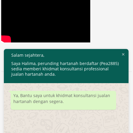
Salam sejahtera,
Saya Halima, perunding hartanah berdaftar (Pea2885)
sedia memberi khidmat konsultansi professional
jualan hartanah anda.
2020 © EjenHartanahKL.com. All Right Reserved.
Developed by
MyTranspro
Ya, Bantu saya untuk khidmat konsultansi jualan
hartanah dengan segera.