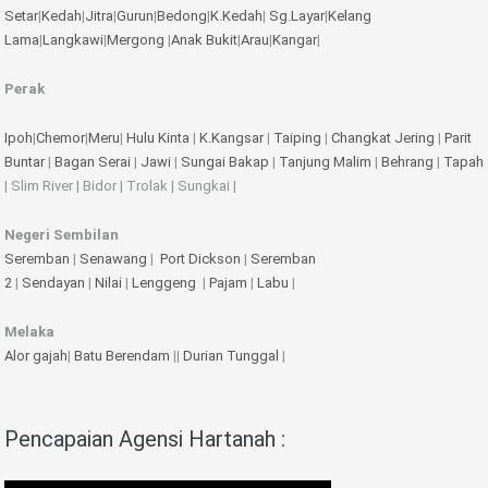
Setar
|
Kedah
|
Jitra
|
Gurun
|
Bedong
|
K.Kedah
|
Sg.Layar
|
Kelang
Lama
|
Langkawi
|
Mergong
|
Anak Bukit
|
Arau
|
Kangar
|
Perak
Ipoh
|
Chemor
|
Meru
|
Hulu Kinta
|
K.Kangsar
|
Taiping
|
Changkat Jering
|
Parit
Buntar
|
Bagan Serai
|
Jawi
|
Sungai Bakap
|
Tanjung Malim
|
Behrang
|
Tapah
| Slim River | Bidor | Trolak | Sungkai |
Negeri Sembilan
Seremban
|
Senawang
|
Port Dickson
|
Seremban
2
|
Sendayan
|
Nilai
|
Lenggeng
|
Pajam
|
Labu
|
Melaka
Alor gajah
|
Batu Berendam
||
Durian Tunggal
|
Pencapaian Agensi Hartanah :