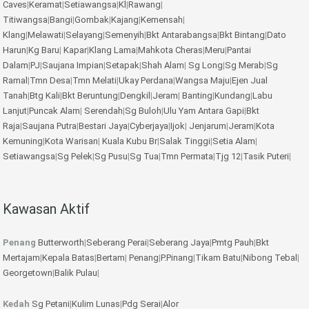
Caves
|
Keramat
|
Setiawangsa
|
Kl
|
Rawang
|
Titiwangsa
|
Bangi
|
Gombak
|
Kajang
|
Kemensah
|
Klang
|
Melawati
|
Selayang
|
Semenyih
|
Bkt Antarabangsa
|
Bkt Bintang
|
Dato
Harun
|
Kg Baru
|
Kapar
|
Klang Lama
|
Mahkota Cheras
|
Meru
|
Pantai
Dalam
|
PJ
|
Saujana Impian
|
Setapak
|
Shah Alam
|
Sg Long
|
Sg Merab
|
Sg
Ramal
|
Tmn Desa
|
Tmn Melati
|
Ukay Perdana
|
Wangsa Maju
|
Ejen Jual
Tanah
|
Btg Kali
|
Bkt Beruntung
|
Dengkil
|
Jeram
|
Banting
|
Kundang
|
Labu
Lanjut
|
Puncak Alam
|
Serendah
|
Sg Buloh
|
Ulu Yam
Antara Gapi
|
Bkt
Raja
|
Saujana Putra
|
Bestari Jaya
|
Cyberjaya
|
Ijok
|
Jenjarum
|
Jeram
|
Kota
Kemuning
|
Kota Warisan
|
Kuala Kubu Br
|
Salak Tinggi
|
Setia Alam
|
Setiawangsa
|
Sg Pelek
|
Sg Pusu
|
Sg Tua
|
Tmn Permata
|
Tjg 12
|
Tasik Puteri
|
Kawasan Aktif
Penang
Butterworth
|
Seberang Perai
|
Seberang Jaya
|
Pmtg Pauh
|
Bkt
Mertajam
|
Kepala Batas
|
Bertam
|
Penang
|
P.Pinang
|
Tikam Batu
|
Nibong Tebal
|
Georgetown
|
Balik Pulau
|
Kedah
Sg Petani
|
Kulim
Lunas
|
Pdg Serai
|
Alor