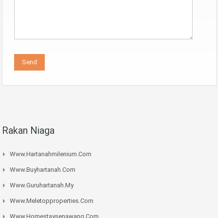
Rakan Niaga
Www.hartanahmilenium.com
Www.buyhartanah.com
Www.guruhartanah.my
Www.meletopproperties.com
Www.homestaysenawang.com