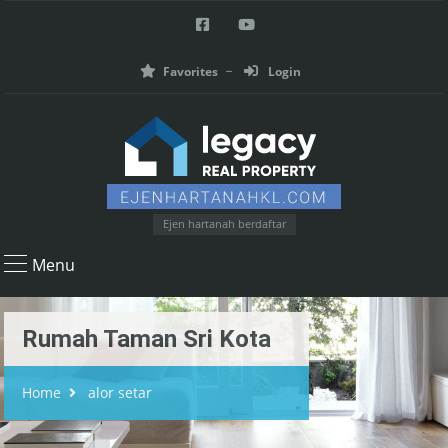
Favorites
Login
Ejen hartanah berdaftar
Menu
Rumah Taman Sri Kota
Home
alor setar