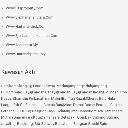
Www.rfsproperty.com
Www.ejenhartanahutara.com
Www.hartanahclick.com
Www.ejenhartanahkuantan.com
Www.anasharta.my
Www.hartanahperak.my
Kawasan Aktif
Lembah Klang
|
Kg Pandan
|
Desa Pandan
|
AmpangIndah
|
Ampang
Hilir
|
Ampang Jaya
|
Pandan Cahaya
|
Pandan Jaya
|
Pandan Indah
|
Bkt Indah
|
Tmn
Kosas
|
Shamelin Perkasa
|
Tmn Maluri
|
Bdr Tun Razak
|
Cheras Baru
|
Hulu
Langat
|
Bdr Sri Permaisuri
|
Cheras Baru
|
Alam Damai
|
Damai Perdana
|
Cheras
Perdana
|
BTHO
|
Sg Besi
|
Bdr Tasik Selatan
|
Tmn Connought
|
Ara Damansara
|
MutiaraDamansara
|
KotaDamansara
|
Setapak
|
Gombak
|
Subang
|
Subang
Jaya
|
Usj
|
Balakong
|
Bdr Sunway
|
Bdr Utama
|
Bangsar South
|
Batu