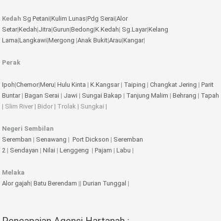
Kedah
Sg Petani
|
Kulim
Lunas
|
Pdg Serai
|
Alor
Setar
|
Kedah
|
Jitra
|
Gurun
|
Bedong
|
K.Kedah
|
Sg.Layar
|
Kelang
Lama
|
Langkawi
|
Mergong
|
Anak Bukit
|
Arau
|
Kangar
|
Perak
Ipoh
|
Chemor
|
Meru
|
Hulu Kinta
|
K.Kangsar
|
Taiping
|
Changkat Jering
|
Parit
Buntar
|
Bagan Serai
|
Jawi
|
Sungai Bakap
|
Tanjung Malim
|
Behrang
|
Tapah
| Slim River | Bidor | Trolak | Sungkai |
Negeri Sembilan
Seremban
|
Senawang
|
Port Dickson
|
Seremban
2
|
Sendayan
|
Nilai
|
Lenggeng
|
Pajam
|
Labu
|
Melaka
Alor gajah
|
Batu Berendam
||
Durian Tunggal
|
Pencapaian Agensi Hartanah :