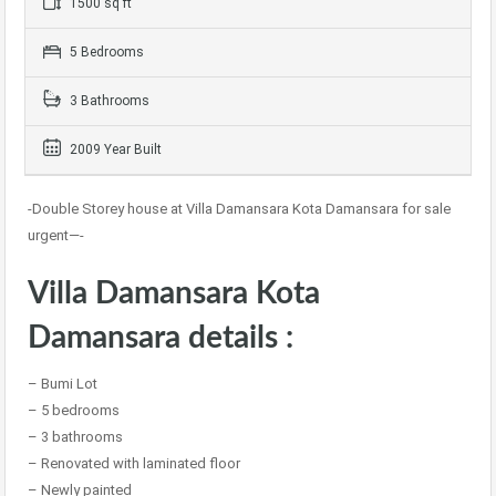
1500 sq ft
5 Bedrooms
3 Bathrooms
2009 Year Built
-Double Storey house at Villa Damansara Kota Damansara for sale
urgent—-
Villa Damansara Kota
Damansara details :
– Bumi Lot
– 5 bedrooms
– 3 bathrooms
– Renovated with laminated floor
– Newly painted