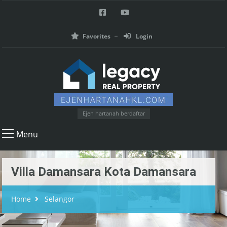
Favorites
Login
Ejen hartanah berdaftar
Menu
Villa Damansara Kota Damansara
Home
Selangor