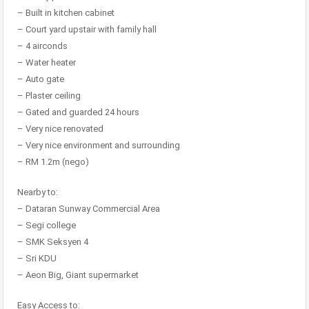
– Built in kitchen cabinet
– Court yard upstair with family hall
– 4 airconds
– Water heater
– Auto gate
– Plaster ceiling
– Gated and guarded 24 hours
– Very nice renovated
– Very nice environment and surrounding
– RM 1.2m (nego)
Nearby to:
– Dataran Sunway Commercial Area
– Segi college
– SMK Seksyen 4
– Sri KDU
– Aeon Big, Giant supermarket
Easy Access to: