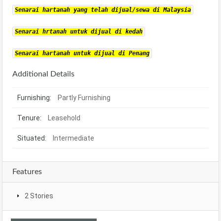
Senarai hartanah yang telah dijual/sewa di Malaysia
Senarai hrtanah untuk dijual di kedah
Senarai hartanah untuk dijual di Penang
Additional Details
Furnishing:
Partly Furnishing
Tenure:
Leasehold
Situated:
Intermediate
Features
2 Stories