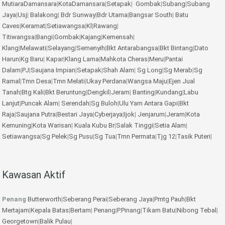
MutiaraDamansara
|
KotaDamansara
|
Setapak
|
Gombak
|
Subang
|
Subang
Jaya
|
Usj
|
Balakong
|
Bdr Sunway
|
Bdr Utama
|
Bangsar South
|
Batu
Caves
|
Keramat
|
Setiawangsa
|
Kl
|
Rawang
|
Titiwangsa
|
Bangi
|
Gombak
|
Kajang
|
Kemensah
|
Klang
|
Melawati
|
Selayang
|
Semenyih
|
Bkt Antarabangsa
|
Bkt Bintang
|
Dato
Harun
|
Kg Baru
|
Kapar
|
Klang Lama
|
Mahkota Cheras
|
Meru
|
Pantai
Dalam
|
PJ
|
Saujana Impian
|
Setapak
|
Shah Alam
|
Sg Long
|
Sg Merab
|
Sg
Ramal
|
Tmn Desa
|
Tmn Melati
|
Ukay Perdana
|
Wangsa Maju
|
Ejen Jual
Tanah
|
Btg Kali
|
Bkt Beruntung
|
Dengkil
|
Jeram
|
Banting
|
Kundang
|
Labu
Lanjut
|
Puncak Alam
|
Serendah
|
Sg Buloh
|
Ulu Yam
Antara Gapi
|
Bkt
Raja
|
Saujana Putra
|
Bestari Jaya
|
Cyberjaya
|
Ijok
|
Jenjarum
|
Jeram
|
Kota
Kemuning
|
Kota Warisan
|
Kuala Kubu Br
|
Salak Tinggi
|
Setia Alam
|
Setiawangsa
|
Sg Pelek
|
Sg Pusu
|
Sg Tua
|
Tmn Permata
|
Tjg 12
|
Tasik Puteri
|
Kawasan Aktif
Penang
Butterworth
|
Seberang Perai
|
Seberang Jaya
|
Pmtg Pauh
|
Bkt
Mertajam
|
Kepala Batas
|
Bertam
|
Penang
|
P.Pinang
|
Tikam Batu
|
Nibong Tebal
|
Georgetown
|
Balik Pulau
|