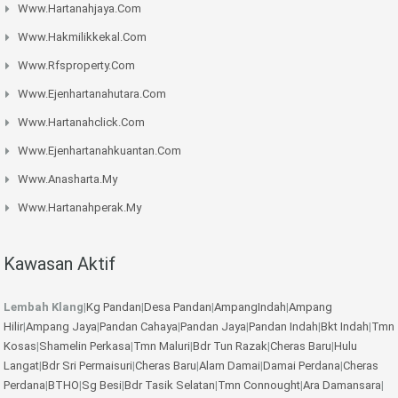
Www.hartanahjaya.com
Www.hakmilikkekal.com
Www.rfsproperty.com
Www.ejenhartanahutara.com
Www.hartanahclick.com
Www.ejenhartanahkuantan.com
Www.anasharta.my
Www.hartanahperak.my
Kawasan Aktif
Lembah Klang
|
Kg Pandan
|
Desa Pandan
|
AmpangIndah
|
Ampang
Hilir
|
Ampang Jaya
|
Pandan Cahaya
|
Pandan Jaya
|
Pandan Indah
|
Bkt Indah
|
Tmn
Kosas
|
Shamelin Perkasa
|
Tmn Maluri
|
Bdr Tun Razak
|
Cheras Baru
|
Hulu
Langat
|
Bdr Sri Permaisuri
|
Cheras Baru
|
Alam Damai
|
Damai Perdana
|
Cheras
Perdana
|
BTHO
|
Sg Besi
|
Bdr Tasik Selatan
|
Tmn Connought
|
Ara Damansara
|