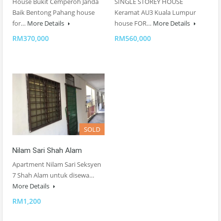
House Bukit Cemperoh Janda
SINGLE STOREY HOUSE
Baik Bentong Pahang house
Keramat AU3 Kuala Lumpur
for…
More Details
house FOR…
More Details
RM370,000
RM560,000
SOLD
Nilam Sari Shah Alam
Apartment Nilam Sari Seksyen
7 Shah Alam untuk disewa…
More Details
RM1,200