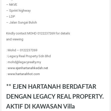
– NKVE
– Sprint highway
– LDP
– Jalan Sungai Buloh
Kindly contact MOHD 0122237269 for details
and viewing
: Mohd – 0122237269
: Legacy Real Property Sdn Bhd
: mohd@legacyrealty.my
:
www.ejenhartanahkedah.net
:
www.hartanahhot.com
** EJEN HARTANAH BERDAFTAR
DENGAN LEGACY REAL PROPERTY.
AKTIF DI KAWASAN Villa