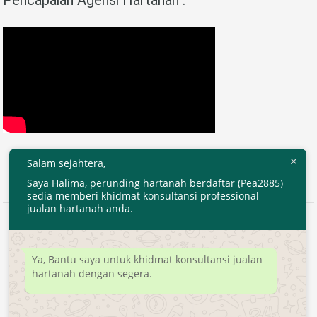
Salam sejahtera,
Saya Halima, perunding hartanah berdaftar (Pea2885)
sedia memberi khidmat konsultansi professional
jualan hartanah anda.
2020 © EjenHartanahKL.com. All Right Reserved.
Developed by
MyTranspro
Ya, Bantu saya untuk khidmat konsultansi jualan
hartanah dengan segera.