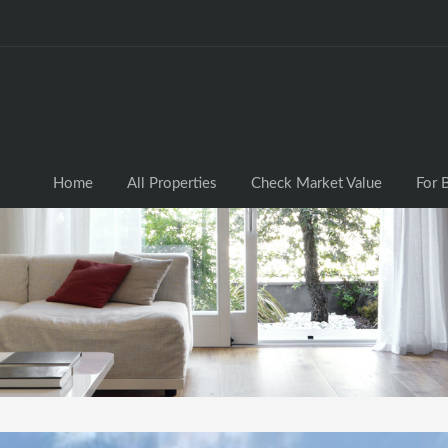
Home
All Properties
Check Market Valu
Home
All Properties
Check Market Value
For 