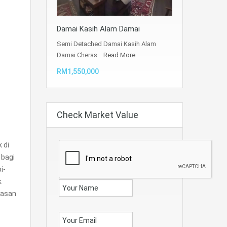
Damai Kasih Alam Damai
Semi Detached Damai Kasih Alam
Damai Cheras…
Read More
RM1,550,000
Check Market Value
 di
 bagi
i-
k
wasan