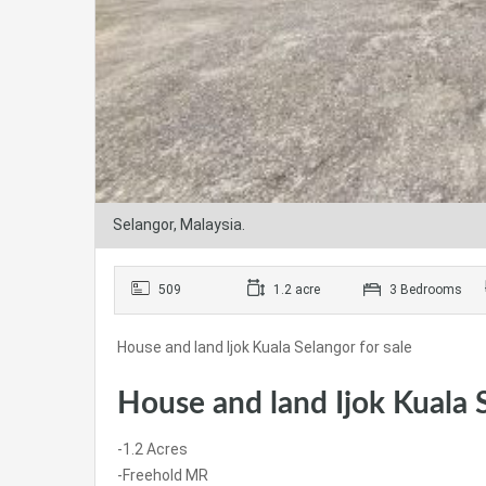
Selangor, Malaysia.
509
1.2 acre
3 Bedrooms
House and land Ijok Kuala Selangor for sale
House and land Ijok Kuala S
-1.2 Acres
-Freehold MR