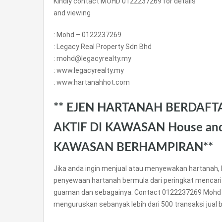
Kindly contact MOHD 0122237269 for details
and viewing
: Mohd – 0122237269
: Legacy Real Property Sdn Bhd
: mohd@legacyrealty.my
: www.legacyrealty.my
: www.hartanahhot.com
** EJEN HARTANAH BERDAFT
AKTIF DI KAWASAN House and 
KAWASAN BERHAMPIRAN**
Jika anda ingin menjual atau menyewakan hartanah, 
penyewaan hartanah bermula dari peringkat mencari
guaman dan sebagainya. Contact 0122237269 Mohd 
menguruskan sebanyak lebih dari 500 transaksi jual be