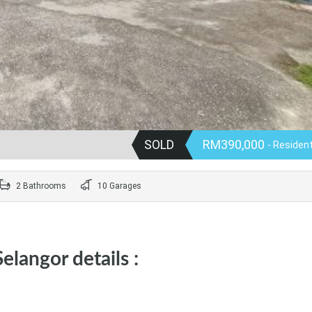
SOLD
RM390,000
- Resident
2 Bathrooms
10 Garages
elangor details :