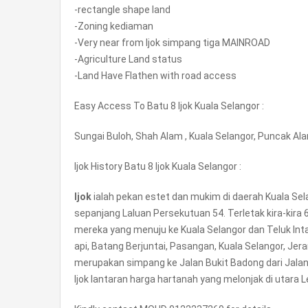
-rectangle shape land
-Zoning kediaman
-Very near from Ijok simpang tiga MAINROAD
-Agriculture Land status
-Land Have Flathen with road access
Easy Access To Batu 8 Ijok Kuala Selangor :
Sungai Buloh, Shah Alam , Kuala Selangor, Puncak Al
Ijok History Batu 8 Ijok Kuala Selangor :
Ijok
ialah pekan estet dan mukim di daerah Kuala Selan
sepanjang Laluan Persekutuan 54. Terletak kira-kira 
mereka yang menuju ke Kuala Selangor dan Teluk Intan 
api, Batang Berjuntai, Pasangan, Kuala Selangor, Jer
merupakan simpang ke Jalan Bukit Badong dari Jala
Ijok lantaran harga hartanah yang melonjak di utar