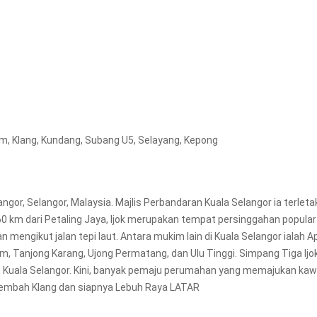
am, Klang, Kundang, Subang U5, Selayang, Kepong
gor, Selangor, Malaysia. Majlis Perbandaran Kuala Selangor ia terletak
60 km dari Petaling Jaya, Ijok merupakan tempat persinggahan popular
mengikut jalan tepi laut. Antara mukim lain di Kuala Selangor ialah Ap
am, Tanjong Karang, Ujong Permatang, dan Ulu Tinggi. Simpang Tiga Ijo
n Kuala Selangor. Kini, banyak pemaju perumahan yang memajukan ka
a Lembah Klang dan siapnya Lebuh Raya LATAR