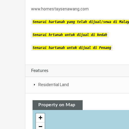
www.homestaysenawang.com
Senarai hartanah yang telah dijual/sewa di Mala
Senarai hrtanah untuk dijual di kedah
Senarai hartanah untuk dijual di Penang
Features
Residential Land
Property on Map
+
−