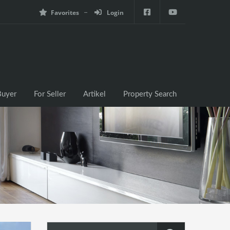
Favorites
Login
e
For Buyer
For Seller
Artikel
Property Search
Buyer
For Seller
Artikel
Property Search