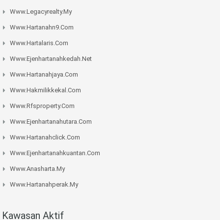
Www.legacyrealty.my
Www.hartanahn9.com
Www.hartalaris.com
Www.ejenhartanahkedah.net
Www.hartanahjaya.com
Www.hakmilikkekal.com
Www.rfsproperty.com
Www.ejenhartanahutara.com
Www.hartanahclick.com
Www.ejenhartanahkuantan.com
Www.anasharta.my
Www.hartanahperak.my
Kawasan Aktif