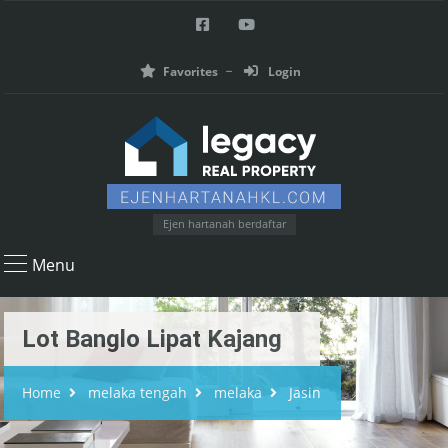
Favorites
Login
Ejen hartanah berdaftar
Menu
Lot Banglo Lipat Kajang
Home
melaka tengah
melaka
Jasin