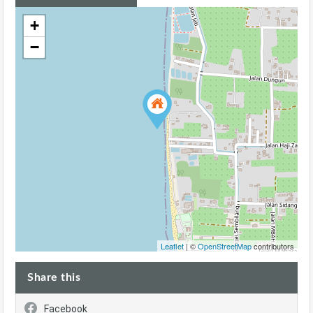
+
−
Leaflet
| ©
OpenStreetMap
contributors
Share this
Facebook