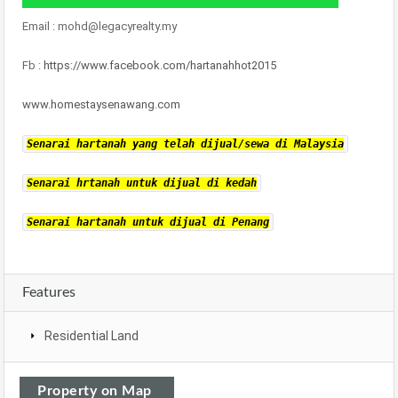
Email : mohd@legacyrealty.my
Fb :
https://www.facebook.com/hartanahhot2015
www.homestaysenawang.com
Senarai hartanah yang telah dijual/sewa di Malaysia
Senarai hrtanah untuk dijual di kedah
Senarai hartanah untuk dijual di Penang
Features
Residential Land
Property on Map