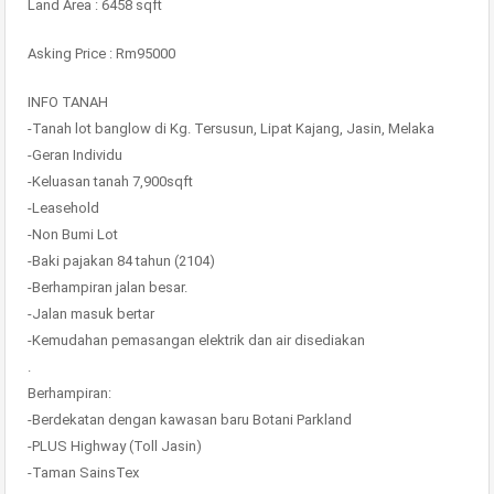
Land Area : 6458 sqft
Asking Price : Rm95000
INFO TANAH
-Tanah lot banglow di Kg. Tersusun, Lipat Kajang, Jasin, Melaka
-Geran Individu
-Keluasan tanah 7,900sqft
-Leasehold
-Non Bumi Lot
-Baki pajakan 84 tahun (2104)
-Berhampiran jalan besar.
-Jalan masuk bertar
-Kemudahan pemasangan elektrik dan air disediakan
.
Berhampiran:
-Berdekatan dengan kawasan baru Botani Parkland
-PLUS Highway (Toll Jasin)
-Taman SainsTex