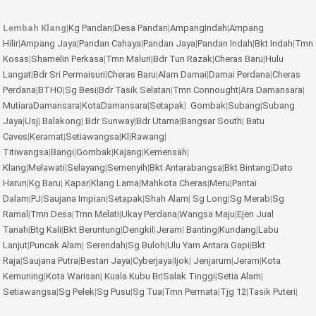
Lembah Klang
|
Kg Pandan
|
Desa Pandan
|
AmpangIndah
|
Ampang
Hilir
|
Ampang Jaya
|
Pandan Cahaya
|
Pandan Jaya
|
Pandan Indah
|
Bkt Indah
|
Tmn
Kosas
|
Shamelin Perkasa
|
Tmn Maluri
|
Bdr Tun Razak
|
Cheras Baru
|
Hulu
Langat
|
Bdr Sri Permaisuri
|
Cheras Baru
|
Alam Damai
|
Damai Perdana
|
Cheras
Perdana
|
BTHO
|
Sg Besi
|
Bdr Tasik Selatan
|
Tmn Connought
|
Ara Damansara
|
MutiaraDamansara
|
KotaDamansara
|
Setapak
|
Gombak
|
Subang
|
Subang
Jaya
|
Usj
|
Balakong
|
Bdr Sunway
|
Bdr Utama
|
Bangsar South
|
Batu
Caves
|
Keramat
|
Setiawangsa
|
Kl
|
Rawang
|
Titiwangsa
|
Bangi
|
Gombak
|
Kajang
|
Kemensah
|
Klang
|
Melawati
|
Selayang
|
Semenyih
|
Bkt Antarabangsa
|
Bkt Bintang
|
Dato
Harun
|
Kg Baru
|
Kapar
|
Klang Lama
|
Mahkota Cheras
|
Meru
|
Pantai
Dalam
|
PJ
|
Saujana Impian
|
Setapak
|
Shah Alam
|
Sg Long
|
Sg Merab
|
Sg
Ramal
|
Tmn Desa
|
Tmn Melati
|
Ukay Perdana
|
Wangsa Maju
|
Ejen Jual
Tanah
|
Btg Kali
|
Bkt Beruntung
|
Dengkil
|
Jeram
|
Banting
|
Kundang
|
Labu
Lanjut
|
Puncak Alam
|
Serendah
|
Sg Buloh
|
Ulu Yam
Antara Gapi
|
Bkt
Raja
|
Saujana Putra
|
Bestari Jaya
|
Cyberjaya
|
Ijok
|
Jenjarum
|
Jeram
|
Kota
Kemuning
|
Kota Warisan
|
Kuala Kubu Br
|
Salak Tinggi
|
Setia Alam
|
Setiawangsa
|
Sg Pelek
|
Sg Pusu
|
Sg Tua
|
Tmn Permata
|
Tjg 12
|
Tasik Puteri
|