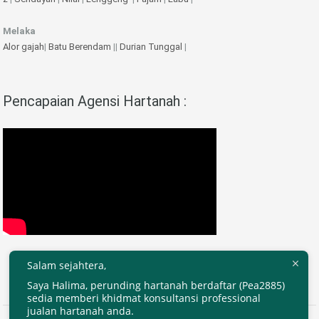
Melaka
Alor gajah
|
Batu Berendam
||
Durian Tunggal
|
Pencapaian Agensi Hartanah :
Salam sejahtera,
Saya Halima, perunding hartanah berdaftar (Pea2885)
sedia memberi khidmat konsultansi professional
jualan hartanah anda.