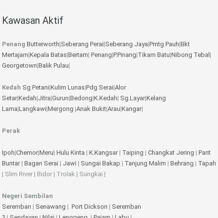
Kawasan Aktif
Penang
Butterworth
|
Seberang Perai
|
Seberang Jaya
|
Pmtg Pauh
|
Bkt
Mertajam
|
Kepala Batas
|
Bertam
|
Penang
|
P.Pinang
|
Tikam Batu
|
Nibong Tebal
|
Georgetown
|
Balik Pulau
|
Kedah
Sg Petani
|
Kulim
Lunas
|
Pdg Serai
|
Alor
Setar
|
Kedah
|
Jitra
|
Gurun
|
Bedong
|
K.Kedah
|
Sg.Layar
|
Kelang
Lama
|
Langkawi
|
Mergong
|
Anak Bukit
|
Arau
|
Kangar
|
Perak
Ipoh
|
Chemor
|
Meru
|
Hulu Kinta
|
K.Kangsar
|
Taiping
|
Changkat Jering
|
Parit
Buntar
|
Bagan Serai
|
Jawi
|
Sungai Bakap
|
Tanjung Malim
|
Behrang
|
Tapah
| Slim River | Bidor | Trolak | Sungkai |
Negeri Sembilan
Seremban
|
Senawang
|
Port Dickson
|
Seremban
2
|
Sendayan
|
Nilai
|
Lenggeng
|
Pajam
|
Labu
|