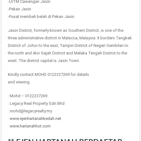
-UiTM Cawangan Jasin
-Pekan Jasin
-Pusat membeli belah di Pekan Jasin
Jasin District, formerly known as Southern District, is one of the
three administrative district in Malacca, Malaysia. It borders Tangkak
District of Johor to the east, Tampin District of Negeri Sembilan to
the north and Alor Gajah District and Melaka Tengah District to the
west. The district capital is Jasin Town.
Kindly contact MOHD 0122237269 for details
and viewing
: Mohd – 0122237269
: Legacy Real Property Sdn Bhd
: mohd@legacyrealty.my
:
www.ejenhartanahkedah.net
:
www.hartanahhot.com