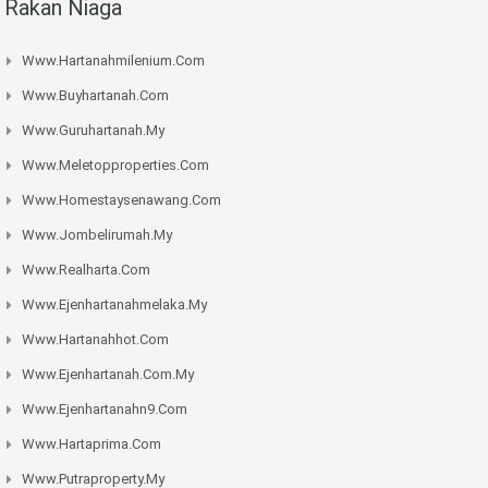
Rakan Niaga
Www.hartanahmilenium.com
Www.buyhartanah.com
Www.guruhartanah.my
Www.meletopproperties.com
Www.homestaysenawang.com
Www.jombelirumah.my
Www.realharta.com
Www.ejenhartanahmelaka.my
Www.hartanahhot.com
Www.ejenhartanah.com.my
Www.ejenhartanahn9.com
Www.hartaprima.com
Www.putraproperty.my