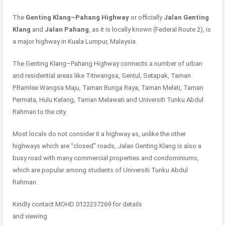
The
Genting Klang–Pahang Highway
or officially
Jalan Genting
Klang
and
Jalan Pahang
, as it is locally known (Federal Route 2), is
a major highway in Kuala Lumpur, Malaysia.
The Genting Klang–Pahang Highway connects a number of urban
and residential areas like Titiwangsa, Sentul, Setapak, Taman
P.Ramlee Wangsa Maju, Taman Bunga Raya, Taman Melati, Taman
Permata, Hulu Kelang, Taman Melawati and Universiti Tunku Abdul
Rahman to the city.
Most locals do not consider it a highway as, unlike the other
highways which are “closed” roads, Jalan Genting Klang is also a
busy road with many commercial properties and condominiums,
which are popular among students of Universiti Tunku Abdul
Rahman.
Kindly contact MOHD 0122237269 for details
and viewing