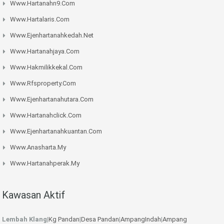
Www.hartanahn9.com
Www.hartalaris.com
Www.ejenhartanahkedah.net
Www.hartanahjaya.com
Www.hakmilikkekal.com
Www.rfsproperty.com
Www.ejenhartanahutara.com
Www.hartanahclick.com
Www.ejenhartanahkuantan.com
Www.anasharta.my
Www.hartanahperak.my
Kawasan Aktif
Lembah Klang
|
Kg Pandan
|
Desa Pandan
|
AmpangIndah
|
Ampang