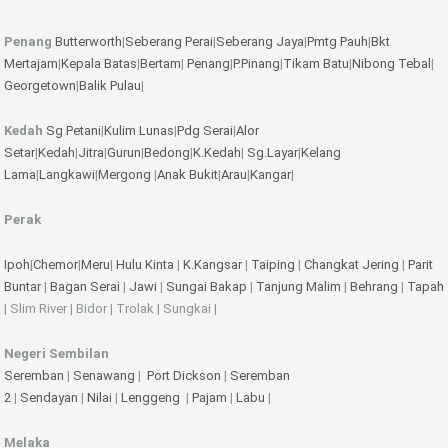
Penang
Butterworth
|
Seberang Perai
|
Seberang Jaya
|
Pmtg Pauh
|
Bkt
Mertajam
|
Kepala Batas
|
Bertam
|
Penang
|
P.Pinang
|
Tikam Batu
|
Nibong Tebal
|
Georgetown
|
Balik Pulau
|
Kedah
Sg Petani
|
Kulim
Lunas
|
Pdg Serai
|
Alor
Setar
|
Kedah
|
Jitra
|
Gurun
|
Bedong
|
K.Kedah
|
Sg.Layar
|
Kelang
Lama
|
Langkawi
|
Mergong
|
Anak Bukit
|
Arau
|
Kangar
|
Perak
Ipoh
|
Chemor
|
Meru
|
Hulu Kinta
|
K.Kangsar
|
Taiping
|
Changkat Jering
|
Parit
Buntar
|
Bagan Serai
|
Jawi
|
Sungai Bakap
|
Tanjung Malim
|
Behrang
|
Tapah
| Slim River | Bidor | Trolak | Sungkai |
Negeri Sembilan
Seremban
|
Senawang
|
Port Dickson
|
Seremban
2
|
Sendayan
|
Nilai
|
Lenggeng
|
Pajam
|
Labu
|
Melaka