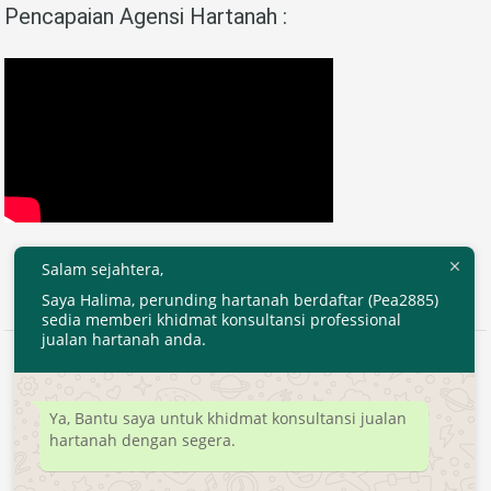
Pencapaian Agensi Hartanah :
Salam sejahtera,
Saya Halima, perunding hartanah berdaftar (Pea2885)
sedia memberi khidmat konsultansi professional
jualan hartanah anda.
2020 © EjenHartanahKL.com. All Right Reserved.
Developed by
MyTranspro
Ya, Bantu saya untuk khidmat konsultansi jualan
hartanah dengan segera.