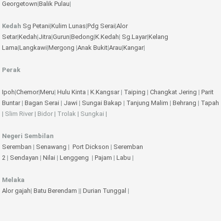
Georgetown
|
Balik Pulau
|
Kedah
Sg Petani
|
Kulim
Lunas
|
Pdg Serai
|
Alor
Setar
|
Kedah
|
Jitra
|
Gurun
|
Bedong
|
K.Kedah
|
Sg.Layar
|
Kelang
Lama
|
Langkawi
|
Mergong
|
Anak Bukit
|
Arau
|
Kangar
|
Perak
Ipoh
|
Chemor
|
Meru
|
Hulu Kinta
|
K.Kangsar
|
Taiping
|
Changkat Jering
|
Parit
Buntar
|
Bagan Serai
|
Jawi
|
Sungai Bakap
|
Tanjung Malim
|
Behrang
|
Tapah
| Slim River | Bidor | Trolak | Sungkai |
Negeri Sembilan
Seremban
|
Senawang
|
Port Dickson
|
Seremban
2
|
Sendayan
|
Nilai
|
Lenggeng
|
Pajam
|
Labu
|
Melaka
Alor gajah
|
Batu Berendam
||
Durian Tunggal
|