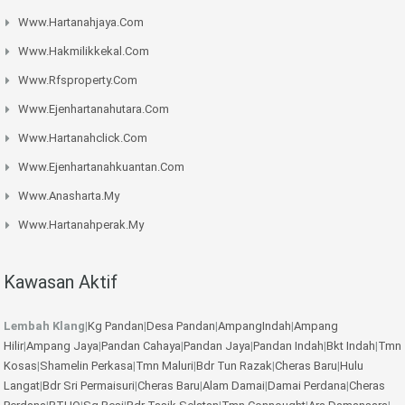
Www.hartanahjaya.com
Www.hakmilikkekal.com
Www.rfsproperty.com
Www.ejenhartanahutara.com
Www.hartanahclick.com
Www.ejenhartanahkuantan.com
Www.anasharta.my
Www.hartanahperak.my
Kawasan Aktif
Lembah Klang
|
Kg Pandan
|
Desa Pandan
|
AmpangIndah
|
Ampang
Hilir
|
Ampang Jaya
|
Pandan Cahaya
|
Pandan Jaya
|
Pandan Indah
|
Bkt Indah
|
Tmn
Kosas
|
Shamelin Perkasa
|
Tmn Maluri
|
Bdr Tun Razak
|
Cheras Baru
|
Hulu
Langat
|
Bdr Sri Permaisuri
|
Cheras Baru
|
Alam Damai
|
Damai Perdana
|
Cheras