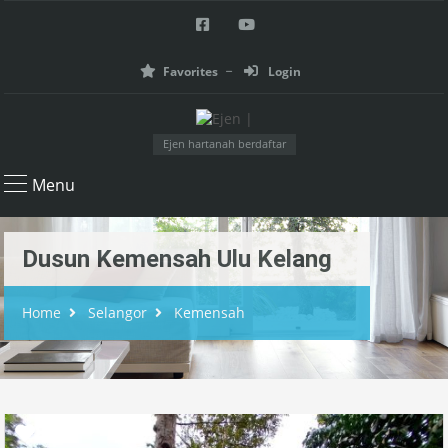
Favorites
Login
Ejen hartanah berdaftar
Menu
Dusun Kemensah Ulu Kelang
Home
Selangor
Kemensah