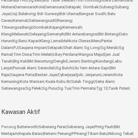
Perdana
|
BTHO
|
Sg Besi
|
Bdr Tasik Selatan
|
Tmn Connought
|
Ara Damansara
|
MutiaraDamansara
|
KotaDamansara
|
Setapak
|
Gombak
|
Subang
|
Subang
Jaya
|
Usj
|
Balakong
|
Bdr Sunway
|
Bdr Utama
|
Bangsar South
|
Batu
Caves
|
Keramat
|
Setiawangsa
|
Kl
|
Rawang
|
Titiwangsa
|
Bangi
|
Gombak
|
Kajang
|
Kemensah
|
Klang
|
Melawati
|
Selayang
|
Semenyih
|
Bkt Antarabangsa
|
Bkt Bintang
|
Dato
Harun
|
Kg Baru
|
Kapar
|
Klang Lama
|
Mahkota Cheras
|
Meru
|
Pantai
Dalam
|
PJ
|
Saujana Impian
|
Setapak
|
Shah Alam
|
Sg Long
|
Sg Merab
|
Sg
Ramal
|
Tmn Desa
|
Tmn Melati
|
Ukay Perdana
|
Wangsa Maju
|
Ejen Jual
Tanah
|
Btg Kali
|
Bkt Beruntung
|
Dengkil
|
Jeram
|
Banting
|
Kundang
|
Labu
Lanjut
|
Puncak Alam
|
Serendah
|
Sg Buloh
|
Ulu Yam
Antara Gapi
|
Bkt
Raja
|
Saujana Putra
|
Bestari Jaya
|
Cyberjaya
|
Ijok
|
Jenjarum
|
Jeram
|
Kota
Kemuning
|
Kota Warisan
|
Kuala Kubu Br
|
Salak Tinggi
|
Setia Alam
|
Setiawangsa
|
Sg Pelek
|
Sg Pusu
|
Sg Tua
|
Tmn Permata
|
Tjg 12
|
Tasik Puteri
|
Kawasan Aktif
Penang
Butterworth
|
Seberang Perai
|
Seberang Jaya
|
Pmtg Pauh
|
Bkt
Mertajam
|
Kepala Batas
|
Bertam
|
Penang
|
P.Pinang
|
Tikam Batu
|
Nibong Tebal
|