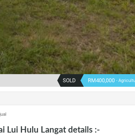
SOLD
RM400,000
- Agricult
jual
 Lui Hulu Langat details :-