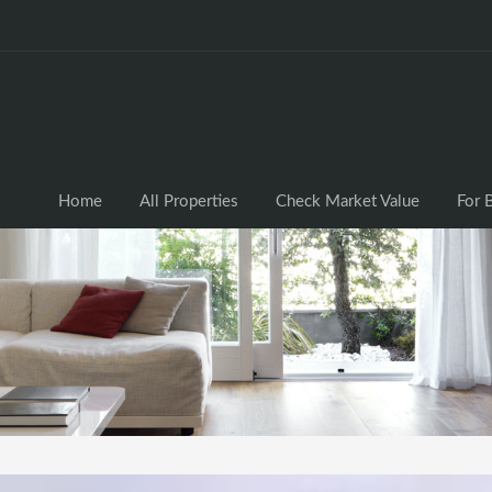
Home
All Properties
Check Market Valu
Home
All Properties
Check Market Value
For 