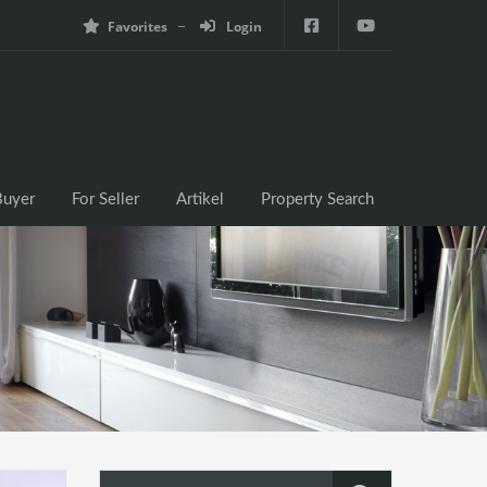
Favorites
Login
e
For Buyer
For Seller
Artikel
Property Search
Buyer
For Seller
Artikel
Property Search