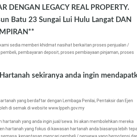
AR DENGAN LEGACY REAL PROPERTY.
n Batu 23 Sungai Lui Hulu Langat DAN
MPIRAN**
kami sedia memberi khidmat nasihat berkaitan proses penjualan /
 pembeli, pembayaran deposit, proses pembiayaan pinjaman, proses
 Hartanah sekiranya anda ingin mendapat
artanah yang berdaftar dengan Lembaga Penilai, Pentaksir dan Ejen
boleh di semak di website www.lppeh.gov.my
an hartanah yang anda ingin jual/sewa. Ini akan membolehkan mereka
ejen hartanah yang fokus di kawasan hartanah anda biasanya lebih tep
 semasa, kepantasan mencari pembeli / penyewa yang berpotensi da