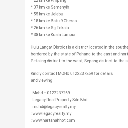
* 22 km ke Ampang
* 37 km ke Semenyih
* 55 km ke Jelebu
* 18 km ke Batu 9 Cheras
* 26 km ke Sg Tekala
* 38 km ke Kuala Lumpur
Hulu Langat District is a district located in the sou
bordered by the state of Pahang to the east and nort
Petaling district to the west, Sepang district to the
Kindly contact MOHD 0122237269 for details
and viewing
: Mohd – 0122237269
: Legacy Real Property Sdn Bhd
: mohd@legacyrealty.my
: www.legacyrealty.my
: www.hartanahhot.com