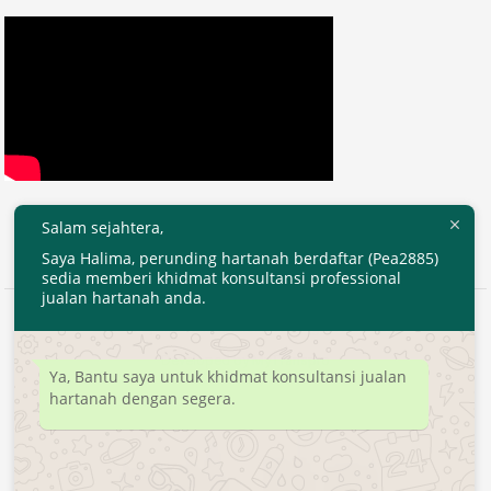
Salam sejahtera,
Saya Halima, perunding hartanah berdaftar (Pea2885)
sedia memberi khidmat konsultansi professional
jualan hartanah anda.
2020 © EjenHartanahKL.com. All Right Reserved.
Developed by
MyTranspro
Ya, Bantu saya untuk khidmat konsultansi jualan
hartanah dengan segera.