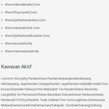
Www.hakmilikkekal.com
Www.rfsproperty.com
Www.ejenhartanahutara.com
Www.hartanahclick.com
Www.ejenhartanahkuantan.com
Www.anasharta.my
Www.hartanahperak.my
Kawasan Aktif
Lembah Klang
|
Kg Pandan
|
Desa Pandan
|
AmpangIndah
|
Ampang
Hilir
|
Ampang Jaya
|
Pandan Cahaya
|
Pandan Jaya
|
Pandan Indah
|
Bkt Indah
|
Tmn
Kosas
|
Shamelin Perkasa
|
Tmn Maluri
|
Bdr Tun Razak
|
Cheras Baru
|
Hulu
Langat
|
Bdr Sri Permaisuri
|
Cheras Baru
|
Alam Damai
|
Damai Perdana
|
Cheras
Perdana
|
BTHO
|
Sg Besi
|
Bdr Tasik Selatan
|
Tmn Connought
|
Ara Damansara
|
MutiaraDamansara
|
KotaDamansara
|
Setapak
|
Gombak
|
Subang
|
Subang