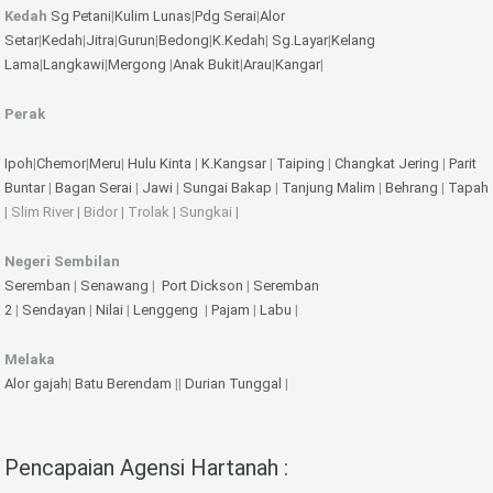
Kedah
Sg Petani
|
Kulim
Lunas
|
Pdg Serai
|
Alor
Setar
|
Kedah
|
Jitra
|
Gurun
|
Bedong
|
K.Kedah
|
Sg.Layar
|
Kelang
Lama
|
Langkawi
|
Mergong
|
Anak Bukit
|
Arau
|
Kangar
|
Perak
Ipoh
|
Chemor
|
Meru
|
Hulu Kinta
|
K.Kangsar
|
Taiping
|
Changkat Jering
|
Parit
Buntar
|
Bagan Serai
|
Jawi
|
Sungai Bakap
|
Tanjung Malim
|
Behrang
|
Tapah
| Slim River | Bidor | Trolak | Sungkai |
Negeri Sembilan
Seremban
|
Senawang
|
Port Dickson
|
Seremban
2
|
Sendayan
|
Nilai
|
Lenggeng
|
Pajam
|
Labu
|
Melaka
Alor gajah
|
Batu Berendam
||
Durian Tunggal
|
Pencapaian Agensi Hartanah :