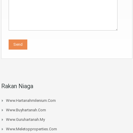
Rakan Niaga
Www.hartanahmilenium.com
Www.buyhartanah.com
Www.guruhartanah.my
Www.meletopproperties.com