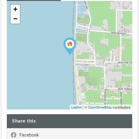
+
−
Leaflet
| ©
OpenStreetMap
contributors
Share this
Facebook