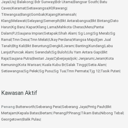
Jaya
|
Usj
|
Balakong
|
Bdr Sunway
|
Bdr Utama
|
Bangsar South
|
Batu
Caves
|
Keramat
|
Setiawangsa
|
Kl
|
Rawang
|
Titiwangsa
|
Bangi
|
Gombak
|
Kajang
|
Kemensah
|
Klang
|
Melawati
|
Selayang
|
Semenyih
|
Bkt Antarabangsa
|
Bkt Bintang
|
Dato
Harun
|
Kg Baru
|
Kapar
|
Klang Lama
|
Mahkota Cheras
|
Meru
|
Pantai
Dalam
|
PJ
|
Saujana Impian
|
Setapak
|
Shah Alam
|
Sg Long
|
Sg Merab
|
Sg
Ramal
|
Tmn Desa
|
Tmn Melati
|
Ukay Perdana
|
Wangsa Maju
|
Ejen Jual
Tanah
|
Btg Kali
|
Bkt Beruntung
|
Dengkil
|
Jeram
|
Banting
|
Kundang
|
Labu
Lanjut
|
Puncak Alam
|
Serendah
|
Sg Buloh
|
Ulu Yam
Antara Gapi
|
Bkt
Raja
|
Saujana Putra
|
Bestari Jaya
|
Cyberjaya
|
Ijok
|
Jenjarum
|
Jeram
|
Kota
Kemuning
|
Kota Warisan
|
Kuala Kubu Br
|
Salak Tinggi
|
Setia Alam
|
Setiawangsa
|
Sg Pelek
|
Sg Pusu
|
Sg Tua
|
Tmn Permata
|
Tjg 12
|
Tasik Puteri
|
Kawasan Aktif
Penang
Butterworth
|
Seberang Perai
|
Seberang Jaya
|
Pmtg Pauh
|
Bkt
Mertajam
|
Kepala Batas
|
Bertam
|
Penang
|
P.Pinang
|
Tikam Batu
|
Nibong Tebal
|
Georgetown
|
Balik Pulau
|