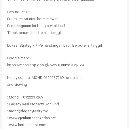
Sesuai untuk:
Projek resort atau hotel mewah
Pembangunan lot banglo eksklusif
Tapak perumahan bernilai tinggi
Lokasi Strategik + Pemandangan Laut, Berpotensi tinggi❗️
Google map:
https://maps.app.goo.gl/5WV1DuuYd7FnjJ7v8
Kindly contact MOHD 0122237269 for details
and viewing
: Mohd – 0122237269
: Legacy Real Property Sdn Bhd
: mohd@legacyrealty.my
:
www.ejenhartanahkedah.net
:
www.hartanahhot.com