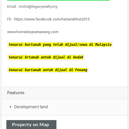
Email : mohd@legacyrealty.my
Fb :
https://www.facebook.com/hartanahhot2015
www.homestaysenawang.com
Senarai hartanah yang telah dijual/sewa di Malaysia
Senarai hrtanah untuk dijual di kedah
Senarai hartanah untuk dijual di Penang
Features
Development land
Property on Map