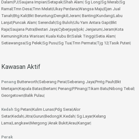
Dalam
|
PJ
|
Saujana Impian
|
Setapak
|
Shah Alam
|
Sg Long
|
Sg Merab
|
Sg
Ramal
|
Tmn Desa
|
Tmn Melati
|
Ukay Perdana
|
Wangsa Maju
|
Ejen Jual
Tanah
|
Btg Kali
|
Bkt Beruntung
|
Dengkil
|
Jeram
|
Banting
|
Kundang
|
Labu
Lanjut
|
Puncak Alam
|
Serendah
|
Sg Buloh
|
Ulu Yam
Antara Gapi
|
Bkt
Raja
|
Saujana Putra
|
Bestari Jaya
|
Cyberjaya
|
Ijok
|
Jenjarum
|
Jeram
|
Kota
Kemuning
|
Kota Warisan
|
Kuala Kubu Br
|
Salak Tinggi
|
Setia Alam
|
Setiawangsa
|
Sg Pelek
|
Sg Pusu
|
Sg Tua
|
Tmn Permata
|
Tjg 12
|
Tasik Puteri
|
Kawasan Aktif
Penang
Butterworth
|
Seberang Perai
|
Seberang Jaya
|
Pmtg Pauh
|
Bkt
Mertajam
|
Kepala Batas
|
Bertam
|
Penang
|
P.Pinang
|
Tikam Batu
|
Nibong Tebal
|
Georgetown
|
Balik Pulau
|
Kedah
Sg Petani
|
Kulim
Lunas
|
Pdg Serai
|
Alor
Setar
|
Kedah
|
Jitra
|
Gurun
|
Bedong
|
K.Kedah
|
Sg.Layar
|
Kelang
Lama
|
Langkawi
|
Mergong
|
Anak Bukit
|
Arau
|
Kangar
|
Perak