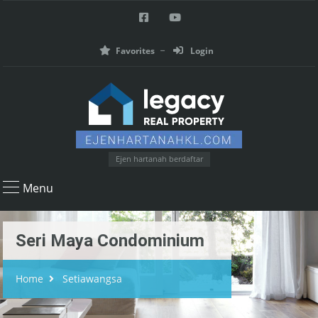
Favorites
Login
Ejen hartanah berdaftar
Menu
Seri Maya Condominium
Home
Setiawangsa