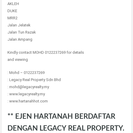
AKLEH
DUKE
MRR2
Jalan Jelatek
Jalan Tun Razak
Jalan Ampang
Kindly contact MOHD 0122237269 for details
and viewing
: Mohd – 0122237269
: Legacy Real Property Sdn Bhd
: mohd@legacyrealty.my
: www.legacyrealty.my
: www.hartanahhot.com
** EJEN HARTANAH BERDAFTAR
DENGAN LEGACY REAL PROPERTY.