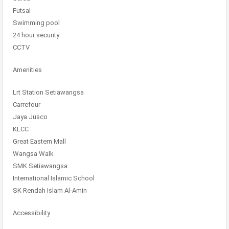
Futsal
Swimming pool
24 hour security
CCTV
Amenities
Lrt Station Setiawangsa
Carrefour
Jaya Jusco
KLCC
Great Eastern Mall
Wangsa Walk
SMK Setiawangsa
International Islamic School
SK Rendah Islam Al-Amin
Accessibility