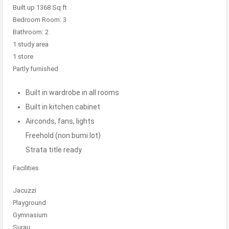
Built up 1368 Sq ft
Bedroom Room: 3
Bathroom: 2
1 study area
1 store
Partly furnished
Built in wardrobe in all rooms
Built in kitchen cabinet
Airconds, fans, lights
Freehold (non bumi lot)
Strata title ready
Facilities
Jacuzzi
Playground
Gymnasium
Surau