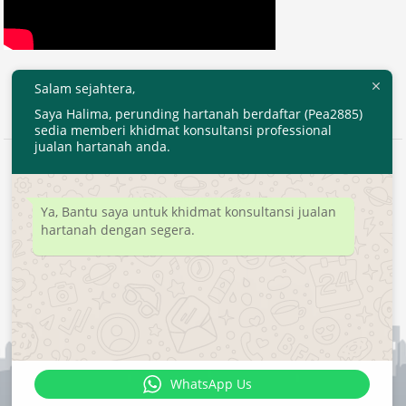
Salam sejahtera,
Saya Halima, perunding hartanah berdaftar (Pea2885)
sedia memberi khidmat konsultansi professional
jualan hartanah anda.
2020 © EjenHartanahKL.com. All Right Reserved.
Developed by
MyTranspro
Ya, Bantu saya untuk khidmat konsultansi jualan
hartanah dengan segera.
WhatsApp Us