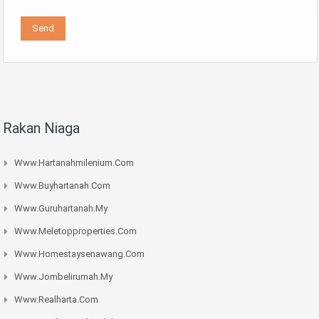
Rakan Niaga
Www.hartanahmilenium.com
Www.buyhartanah.com
Www.guruhartanah.my
Www.meletopproperties.com
Www.homestaysenawang.com
Www.jombelirumah.my
Www.realharta.com