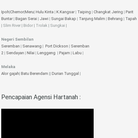
Ipoh
|
Chemor
|
Meru
|
Hulu Kinta
|
K.Kangsar
|
Taiping
|
Changkat Jering
|
Parit
Buntar
|
Bagan Serai
|
Jawi
|
Sungai Bakap
|
Tanjung Malim
|
Behrang
|
Tapah
| Slim River | Bidor | Trolak | Sungkai |
Negeri Sembilan
Seremban
|
Senawang
|
Port Dickson
|
Seremban
2
|
Sendayan
|
Nilai
|
Lenggeng
|
Pajam
|
Labu
|
Melaka
Alor gajah
|
Batu Berendam
||
Durian Tunggal
|
Pencapaian Agensi Hartanah :