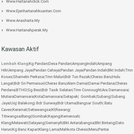
Www.hartanahclick.com
Www.ejenhartanahkuantan.com
Www.anasharta.my
Www.hartanahperak.my
Kawasan Aktif
Lembah Klang
|
Kg Pandan
|
Desa Pandan
|
AmpangIndah
|
Ampang
Hilir
|
Ampang Jaya
|
Pandan Cahaya
|
Pandan Jaya
|
Pandan Indah
|
Bkt Indah
|
Tmn
Kosas
|
Shamelin Perkasa
|
Tmn Maluri
|
Bdr Tun Razak
|
Cheras Baru
|
Hulu
Langat
|
Bdr Sri Permaisuri
|
Cheras Baru
|
Alam Damai
|
Damai Perdana
|
Cheras
Perdana
|
BTHO
|
Sg Besi
|
Bdr Tasik Selatan
|
Tmn Connought
|
Ara Damansara
|
MutiaraDamansara
|
KotaDamansara
|
Setapak
|
Gombak
|
Subang
|
Subang
Jaya
|
Usj
|
Balakong
|
Bdr Sunway
|
Bdr Utama
|
Bangsar South
|
Batu
Caves
|
Keramat
|
Setiawangsa
|
Kl
|
Rawang
|
Titiwangsa
|
Bangi
|
Gombak
|
Kajang
|
Kemensah
|
Klang
|
Melawati
|
Selayang
|
Semenyih
|
Bkt Antarabangsa
|
Bkt Bintang
|
Dato
Harun
|
Kg Baru
|
Kapar
|
Klang Lama
|
Mahkota Cheras
|
Meru
|
Pantai