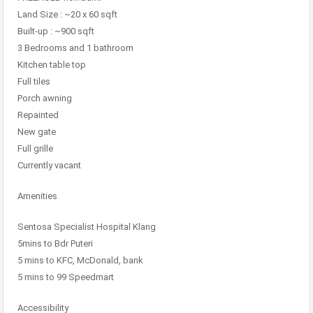
Land Size : ~20 x 60 sqft
Built-up : ~900 sqft
3 Bedrooms and 1 bathroom
Kitchen table top
Full tiles
Porch awning
Repainted
New gate
Full grille
Currently vacant
Amenities
Sentosa Specialist Hospital Klang
5mins to Bdr Puteri
5 mins to KFC, McDonald, bank
5 mins to 99 Speedmart
Accessibility