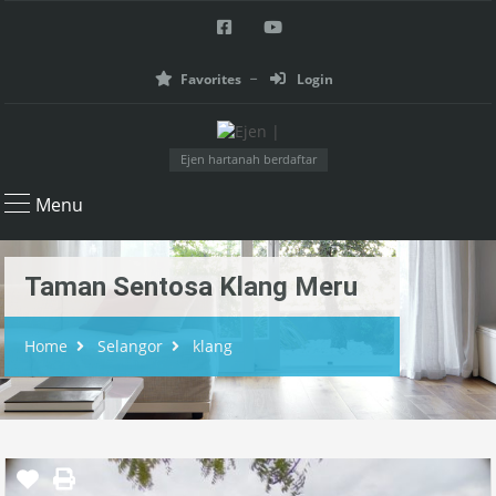
Favorites
Login
Ejen hartanah berdaftar
Menu
Taman Sentosa Klang Meru
Home
Selangor
klang