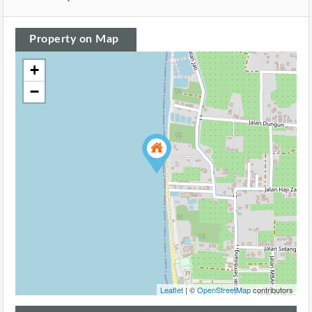
Property on Map
+
−
Leaflet
| ©
OpenStreetMap
contributors