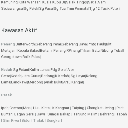
Kemuning
|
Kota Warisan
|
Kuala Kubu Br
|
Salak Tinggi
|
Setia Alam
|
Setiawangsa
|
Sg Pelek
|
Sg Pusu
|
Sg Tua
|
Tmn Permata
|
Tjg 12
|
Tasik Puteri
|
Kawasan Aktif
Penang
Butterworth
|
Seberang Perai
|
Seberang Jaya
|
Pmtg Pauh
|
Bkt
Mertajam
|
Kepala Batas
|
Bertam
|
Penang
|
P.Pinang
|
Tikam Batu
|
Nibong Tebal
|
Georgetown
|
Balik Pulau
|
Kedah
Sg Petani
|
Kulim
Lunas
|
Pdg Serai
|
Alor
Setar
|
Kedah
|
Jitra
|
Gurun
|
Bedong
|
K.Kedah
|
Sg.Layar
|
Kelang
Lama
|
Langkawi
|
Mergong
|
Anak Bukit
|
Arau
|
Kangar
|
Perak
Ipoh
|
Chemor
|
Meru
|
Hulu Kinta
|
K.Kangsar
|
Taiping
|
Changkat Jering
|
Parit
Buntar
|
Bagan Serai
|
Jawi
|
Sungai Bakap
|
Tanjung Malim
|
Behrang
|
Tapah
| Slim River | Bidor | Trolak | Sungkai |