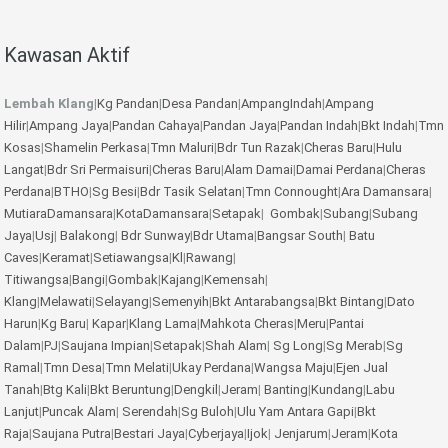
Kawasan Aktif
Lembah Klang
|
Kg Pandan
|
Desa Pandan
|
AmpangIndah
|
Ampang
Hilir
|
Ampang Jaya
|
Pandan Cahaya
|
Pandan Jaya
|
Pandan Indah
|
Bkt Indah
|
Tmn
Kosas
|
Shamelin Perkasa
|
Tmn Maluri
|
Bdr Tun Razak
|
Cheras Baru
|
Hulu
Langat
|
Bdr Sri Permaisuri
|
Cheras Baru
|
Alam Damai
|
Damai Perdana
|
Cheras
Perdana
|
BTHO
|
Sg Besi
|
Bdr Tasik Selatan
|
Tmn Connought
|
Ara Damansara
|
MutiaraDamansara
|
KotaDamansara
|
Setapak
|
Gombak
|
Subang
|
Subang
Jaya
|
Usj
|
Balakong
|
Bdr Sunway
|
Bdr Utama
|
Bangsar South
|
Batu
Caves
|
Keramat
|
Setiawangsa
|
Kl
|
Rawang
|
Titiwangsa
|
Bangi
|
Gombak
|
Kajang
|
Kemensah
|
Klang
|
Melawati
|
Selayang
|
Semenyih
|
Bkt Antarabangsa
|
Bkt Bintang
|
Dato
Harun
|
Kg Baru
|
Kapar
|
Klang Lama
|
Mahkota Cheras
|
Meru
|
Pantai
Dalam
|
PJ
|
Saujana Impian
|
Setapak
|
Shah Alam
|
Sg Long
|
Sg Merab
|
Sg
Ramal
|
Tmn Desa
|
Tmn Melati
|
Ukay Perdana
|
Wangsa Maju
|
Ejen Jual
Tanah
|
Btg Kali
|
Bkt Beruntung
|
Dengkil
|
Jeram
|
Banting
|
Kundang
|
Labu
Lanjut
|
Puncak Alam
|
Serendah
|
Sg Buloh
|
Ulu Yam
Antara Gapi
|
Bkt
Raja
|
Saujana Putra
|
Bestari Jaya
|
Cyberjaya
|
Ijok
|
Jenjarum
|
Jeram
|
Kota