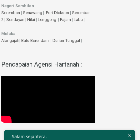
Negeri Sembilan
Seremban
|
Senawang
|
Port Dickson
|
Seremban
2
|
Sendayan
|
Nilai
|
Lenggeng
|
Pajam
|
Labu
|
Melaka
Alor gajah
|
Batu Berendam
||
Durian Tunggal
|
Pencapaian Agensi Hartanah :
Salam sejahtera,