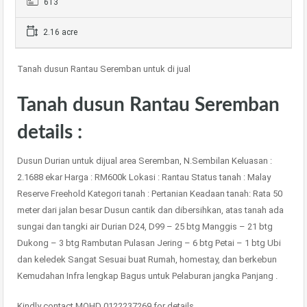
613
2.16 acre
Tanah dusun Rantau Seremban untuk di jual
Tanah dusun Rantau Seremban
details :
Dusun Durian untuk dijual area Seremban, N.Sembilan Keluasan :
2.1688 ekar Harga : RM600k Lokasi : Rantau Status tanah : Malay
Reserve Freehold Kategori tanah : Pertanian Keadaan tanah: Rata 50
meter dari jalan besar Dusun cantik dan dibersihkan, atas tanah ada
sungai dan tangki air Durian D24, D99 – 25 btg Manggis – 21 btg
Dukong – 3 btg Rambutan Pulasan Jering – 6 btg Petai – 1 btg Ubi
dan keledek Sangat Sesuai buat Rumah, homestay, dan berkebun
Kemudahan Infra lengkap Bagus untuk Pelaburan jangka Panjang .
Kindly contact MOHD 0122237269 for details