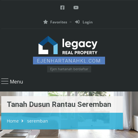
Favorites
Login
Ejen hartanah berdaftar
Menu
Tanah Dusun Rantau Seremban
Home
seremban