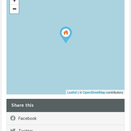
−
Leaflet
| ©
OpenStreetMap
contributors
Share this
Facebook
Twitter