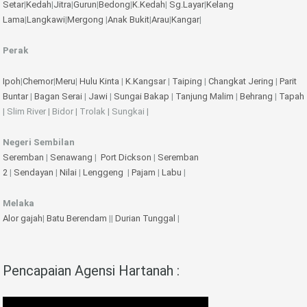
Setar
|
Kedah
|
Jitra
|
Gurun
|
Bedong
|
K.Kedah
|
Sg.Layar
|
Kelang
Lama
|
Langkawi
|
Mergong
|
Anak Bukit
|
Arau
|
Kangar
|
Perak
Ipoh
|
Chemor
|
Meru
|
Hulu Kinta
|
K.Kangsar
|
Taiping
|
Changkat Jering
|
Parit
Buntar
|
Bagan Serai
|
Jawi
|
Sungai Bakap
|
Tanjung Malim
|
Behrang
|
Tapah
| Slim River | Bidor | Trolak | Sungkai |
Negeri Sembilan
Seremban
|
Senawang
|
Port Dickson
|
Seremban
2
|
Sendayan
|
Nilai
|
Lenggeng
|
Pajam
|
Labu
|
Melaka
Alor gajah
|
Batu Berendam
||
Durian Tunggal
|
Pencapaian Agensi Hartanah :