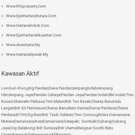
Www.rfsproperty.com
Www.ejenhartanahutara.com
Www.hartanahclick.com
Www.ejenhartanahkuantan.com
Www.anasharta.my
Www.hartanahperak.my
Kawasan Aktif
Lembah Klang
|
Kg Pandan
|
Desa Pandan
|
AmpangIndah
|
Ampang
Hilir
|
Ampang Jaya
|
Pandan Cahaya
|
Pandan Jaya
|
Pandan Indah
|
Bkt Indah
|
Tmn
Kosas
|
Shamelin Perkasa
|
Tmn Maluri
|
Bdr Tun Razak
|
Cheras Baru
|
Hulu
Langat
|
Bdr Sri Permaisuri
|
Cheras Baru
|
Alam Damai
|
Damai Perdana
|
Cheras
Perdana
|
BTHO
|
Sg Besi
|
Bdr Tasik Selatan
|
Tmn Connought
|
Ara Damansara
|
MutiaraDamansara
|
KotaDamansara
|
Setapak
|
Gombak
|
Subang
|
Subang
Jaya
|
Usj
|
Balakong
|
Bdr Sunway
|
Bdr Utama
|
Bangsar South
|
Batu
Caves
|
Keramat
|
Setiawangsa
|
Kl
|
Rawang
|