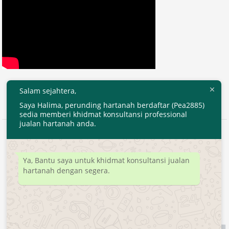
Salam sejahtera,
Saya Halima, perunding hartanah berdaftar (Pea2885)
sedia memberi khidmat konsultansi professional
jualan hartanah anda.
2020 © EjenHartanahKL.com. All Right Reserved.
Developed by
MyTranspro
Ya, Bantu saya untuk khidmat konsultansi jualan
hartanah dengan segera.