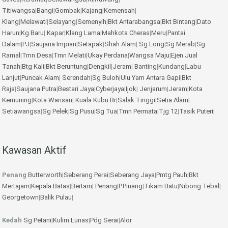
Titiwangsa
|
Bangi
|
Gombak
|
Kajang
|
Kemensah
|
Klang
|
Melawati
|
Selayang
|
Semenyih
|
Bkt Antarabangsa
|
Bkt Bintang
|
Dato
Harun
|
Kg Baru
|
Kapar
|
Klang Lama
|
Mahkota Cheras
|
Meru
|
Pantai
Dalam
|
PJ
|
Saujana Impian
|
Setapak
|
Shah Alam
|
Sg Long
|
Sg Merab
|
Sg
Ramal
|
Tmn Desa
|
Tmn Melati
|
Ukay Perdana
|
Wangsa Maju
|
Ejen Jual
Tanah
|
Btg Kali
|
Bkt Beruntung
|
Dengkil
|
Jeram
|
Banting
|
Kundang
|
Labu
Lanjut
|
Puncak Alam
|
Serendah
|
Sg Buloh
|
Ulu Yam
Antara Gapi
|
Bkt
Raja
|
Saujana Putra
|
Bestari Jaya
|
Cyberjaya
|
Ijok
|
Jenjarum
|
Jeram
|
Kota
Kemuning
|
Kota Warisan
|
Kuala Kubu Br
|
Salak Tinggi
|
Setia Alam
|
Setiawangsa
|
Sg Pelek
|
Sg Pusu
|
Sg Tua
|
Tmn Permata
|
Tjg 12
|
Tasik Puteri
|
Kawasan Aktif
Penang
Butterworth
|
Seberang Perai
|
Seberang Jaya
|
Pmtg Pauh
|
Bkt
Mertajam
|
Kepala Batas
|
Bertam
|
Penang
|
P.Pinang
|
Tikam Batu
|
Nibong Tebal
|
Georgetown
|
Balik Pulau
|
Kedah
Sg Petani
|
Kulim
Lunas
|
Pdg Serai
|
Alor