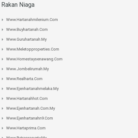
Rakan Niaga
Www.hartanahmilenium.com
Www.buyhartanah.com
Www.guruhartanah.my
Www.meletopproperties.com
Www.homestaysenawang.com
Www.jombelirumah.my
Www.realharta.com
Www.ejenhartanahmelaka.my
Www.hartanahhot.com
Www.ejenhartanah.com.my
Www.ejenhartanahn9.com
Www.hartaprima.com
Www.putraproperty.my