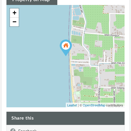
+
−
Leaflet
| ©
OpenStreetMap
contributors
Share this