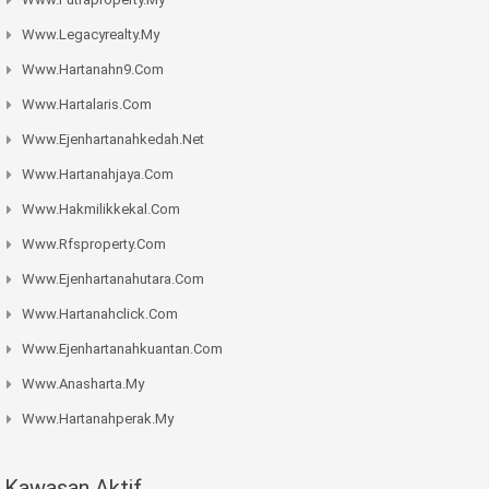
Www.legacyrealty.my
Www.hartanahn9.com
Www.hartalaris.com
Www.ejenhartanahkedah.net
Www.hartanahjaya.com
Www.hakmilikkekal.com
Www.rfsproperty.com
Www.ejenhartanahutara.com
Www.hartanahclick.com
Www.ejenhartanahkuantan.com
Www.anasharta.my
Www.hartanahperak.my
Kawasan Aktif