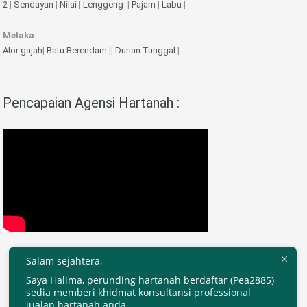
2
|
Sendayan
|
Nilai
|
Lenggeng
|
Pajam
|
Labu
|
Melaka
Alor gajah
|
Batu Berendam
||
Durian Tunggal
|
Pencapaian Agensi Hartanah :
Salam sejahtera,
Saya Halima, perunding hartanah berdaftar (Pea2885)
sedia memberi khidmat konsultansi professional
jualan hartanah anda.