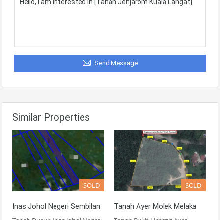
Send Message
Similar Properties
SOLD
SOLD
Inas Johol Negeri Sembilan
Tanah Ayer Molek Melaka
Tanah Dusun Inas Johol Negeri
Tanah Bukit Lintang Ayer