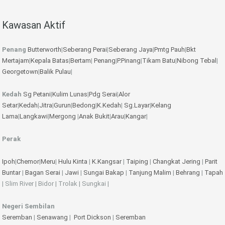
Kawasan Aktif
Penang
Butterworth
|
Seberang Perai
|
Seberang Jaya
|
Pmtg Pauh
|
Bkt
Mertajam
|
Kepala Batas
|
Bertam
|
Penang
|
P.Pinang
|
Tikam Batu
|
Nibong Tebal
|
Georgetown
|
Balik Pulau
|
Kedah
Sg Petani
|
Kulim
Lunas
|
Pdg Serai
|
Alor
Setar
|
Kedah
|
Jitra
|
Gurun
|
Bedong
|
K.Kedah
|
Sg.Layar
|
Kelang
Lama
|
Langkawi
|
Mergong
|
Anak Bukit
|
Arau
|
Kangar
|
Perak
Ipoh
|
Chemor
|
Meru
|
Hulu Kinta
|
K.Kangsar
|
Taiping
|
Changkat Jering
|
Parit
Buntar
|
Bagan Serai
|
Jawi
|
Sungai Bakap
|
Tanjung Malim
|
Behrang
|
Tapah
| Slim River | Bidor | Trolak | Sungkai |
Negeri Sembilan
Seremban
|
Senawang
|
Port Dickson
|
Seremban