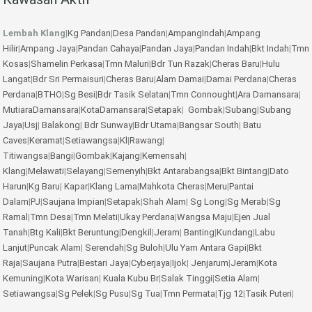
Lembah Klang
|
Kg Pandan
|
Desa Pandan
|
AmpangIndah
|
Ampang
Hilir
|
Ampang Jaya
|
Pandan Cahaya
|
Pandan Jaya
|
Pandan Indah
|
Bkt Indah
|
Tmn
Kosas
|
Shamelin Perkasa
|
Tmn Maluri
|
Bdr Tun Razak
|
Cheras Baru
|
Hulu
Langat
|
Bdr Sri Permaisuri
|
Cheras Baru
|
Alam Damai
|
Damai Perdana
|
Cheras
Perdana
|
BTHO
|
Sg Besi
|
Bdr Tasik Selatan
|
Tmn Connought
|
Ara Damansara
|
MutiaraDamansara
|
KotaDamansara
|
Setapak
|
Gombak
|
Subang
|
Subang
Jaya
|
Usj
|
Balakong
|
Bdr Sunway
|
Bdr Utama
|
Bangsar South
|
Batu
Caves
|
Keramat
|
Setiawangsa
|
Kl
|
Rawang
|
Titiwangsa
|
Bangi
|
Gombak
|
Kajang
|
Kemensah
|
Klang
|
Melawati
|
Selayang
|
Semenyih
|
Bkt Antarabangsa
|
Bkt Bintang
|
Dato
Harun
|
Kg Baru
|
Kapar
|
Klang Lama
|
Mahkota Cheras
|
Meru
|
Pantai
Dalam
|
PJ
|
Saujana Impian
|
Setapak
|
Shah Alam
|
Sg Long
|
Sg Merab
|
Sg
Ramal
|
Tmn Desa
|
Tmn Melati
|
Ukay Perdana
|
Wangsa Maju
|
Ejen Jual
Tanah
|
Btg Kali
|
Bkt Beruntung
|
Dengkil
|
Jeram
|
Banting
|
Kundang
|
Labu
Lanjut
|
Puncak Alam
|
Serendah
|
Sg Buloh
|
Ulu Yam
Antara Gapi
|
Bkt
Raja
|
Saujana Putra
|
Bestari Jaya
|
Cyberjaya
|
Ijok
|
Jenjarum
|
Jeram
|
Kota
Kemuning
|
Kota Warisan
|
Kuala Kubu Br
|
Salak Tinggi
|
Setia Alam
|
Setiawangsa
|
Sg Pelek
|
Sg Pusu
|
Sg Tua
|
Tmn Permata
|
Tjg 12
|
Tasik Puteri
|