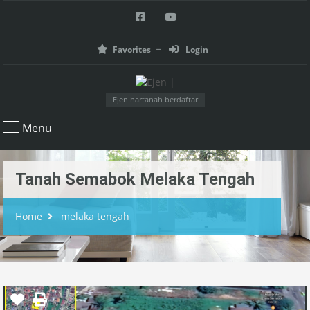
Favorites
Login
Ejen hartanah berdaftar
Menu
Tanah Semabok Melaka Tengah
Home
melaka tengah