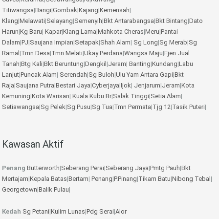
Titiwangsa
|
Bangi
|
Gombak
|
Kajang
|
Kemensah
|
Klang
|
Melawati
|
Selayang
|
Semenyih
|
Bkt Antarabangsa
|
Bkt Bintang
|
Dato
Harun
|
Kg Baru
|
Kapar
|
Klang Lama
|
Mahkota Cheras
|
Meru
|
Pantai
Dalam
|
PJ
|
Saujana Impian
|
Setapak
|
Shah Alam
|
Sg Long
|
Sg Merab
|
Sg
Ramal
|
Tmn Desa
|
Tmn Melati
|
Ukay Perdana
|
Wangsa Maju
|
Ejen Jual
Tanah
|
Btg Kali
|
Bkt Beruntung
|
Dengkil
|
Jeram
|
Banting
|
Kundang
|
Labu
Lanjut
|
Puncak Alam
|
Serendah
|
Sg Buloh
|
Ulu Yam
Antara Gapi
|
Bkt
Raja
|
Saujana Putra
|
Bestari Jaya
|
Cyberjaya
|
Ijok
|
Jenjarum
|
Jeram
|
Kota
Kemuning
|
Kota Warisan
|
Kuala Kubu Br
|
Salak Tinggi
|
Setia Alam
|
Setiawangsa
|
Sg Pelek
|
Sg Pusu
|
Sg Tua
|
Tmn Permata
|
Tjg 12
|
Tasik Puteri
|
Kawasan Aktif
Penang
Butterworth
|
Seberang Perai
|
Seberang Jaya
|
Pmtg Pauh
|
Bkt
Mertajam
|
Kepala Batas
|
Bertam
|
Penang
|
P.Pinang
|
Tikam Batu
|
Nibong Tebal
|
Georgetown
|
Balik Pulau
|
Kedah
Sg Petani
|
Kulim
Lunas
|
Pdg Serai
|
Alor