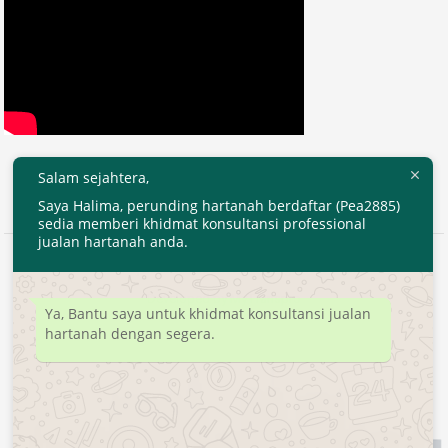
Salam sejahtera,
Saya Halima, perunding hartanah berdaftar (Pea2885)
sedia memberi khidmat konsultansi professional
jualan hartanah anda.
2020 © EjenHartanahKL.com. All Right Reserved.
Developed by
MyTranspro
Ya, Bantu saya untuk khidmat konsultansi jualan
hartanah dengan segera.