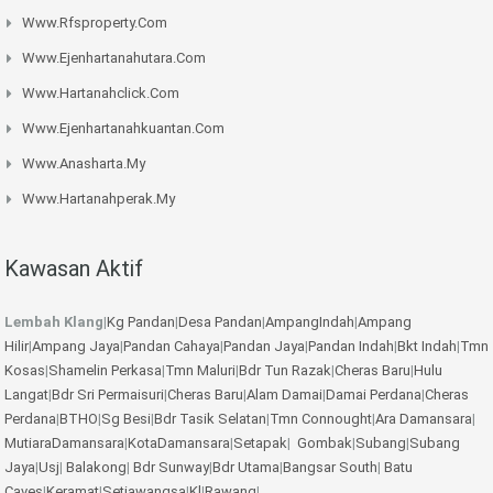
Www.rfsproperty.com
Www.ejenhartanahutara.com
Www.hartanahclick.com
Www.ejenhartanahkuantan.com
Www.anasharta.my
Www.hartanahperak.my
Kawasan Aktif
Lembah Klang
|
Kg Pandan
|
Desa Pandan
|
AmpangIndah
|
Ampang
Hilir
|
Ampang Jaya
|
Pandan Cahaya
|
Pandan Jaya
|
Pandan Indah
|
Bkt Indah
|
Tmn
Kosas
|
Shamelin Perkasa
|
Tmn Maluri
|
Bdr Tun Razak
|
Cheras Baru
|
Hulu
Langat
|
Bdr Sri Permaisuri
|
Cheras Baru
|
Alam Damai
|
Damai Perdana
|
Cheras
Perdana
|
BTHO
|
Sg Besi
|
Bdr Tasik Selatan
|
Tmn Connought
|
Ara Damansara
|
MutiaraDamansara
|
KotaDamansara
|
Setapak
|
Gombak
|
Subang
|
Subang
Jaya
|
Usj
|
Balakong
|
Bdr Sunway
|
Bdr Utama
|
Bangsar South
|
Batu
Caves
|
Keramat
|
Setiawangsa
|
Kl
|
Rawang
|