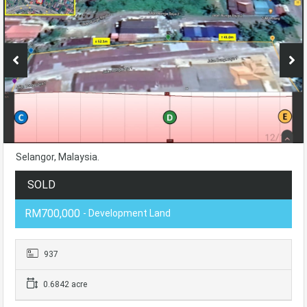
Selangor, Malaysia.
SOLD
RM700,000
- Development Land
937
0.6842 acre