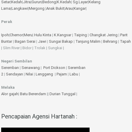
Setar
|
Kedah
|
Jitra
|
Gurun
|
Bedong
|
K.Kedah
|
Sg.Layar
|
Kelang
Lama
|
Langkawi
|
Mergong
|
Anak Bukit
|
Arau
|
Kangar
|
Perak
Ipoh
|
Chemor
|
Meru
|
Hulu Kinta
|
K.Kangsar
|
Taiping
|
Changkat Jering
|
Parit
Buntar
|
Bagan Serai
|
Jawi
|
Sungai Bakap
|
Tanjung Malim
|
Behrang
|
Tapah
| Slim River | Bidor | Trolak | Sungkai |
Negeri Sembilan
Seremban
|
Senawang
|
Port Dickson
|
Seremban
2
|
Sendayan
|
Nilai
|
Lenggeng
|
Pajam
|
Labu
|
Melaka
Alor gajah
|
Batu Berendam
||
Durian Tunggal
|
Pencapaian Agensi Hartanah :