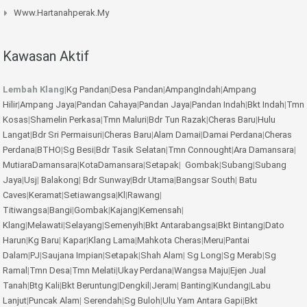
Www.hartanahperak.my
Kawasan Aktif
Lembah Klang
|
Kg Pandan
|
Desa Pandan
|
AmpangIndah
|
Ampang
Hilir
|
Ampang Jaya
|
Pandan Cahaya
|
Pandan Jaya
|
Pandan Indah
|
Bkt Indah
|
Tmn
Kosas
|
Shamelin Perkasa
|
Tmn Maluri
|
Bdr Tun Razak
|
Cheras Baru
|
Hulu
Langat
|
Bdr Sri Permaisuri
|
Cheras Baru
|
Alam Damai
|
Damai Perdana
|
Cheras
Perdana
|
BTHO
|
Sg Besi
|
Bdr Tasik Selatan
|
Tmn Connought
|
Ara Damansara
|
MutiaraDamansara
|
KotaDamansara
|
Setapak
|
Gombak
|
Subang
|
Subang
Jaya
|
Usj
|
Balakong
|
Bdr Sunway
|
Bdr Utama
|
Bangsar South
|
Batu
Caves
|
Keramat
|
Setiawangsa
|
Kl
|
Rawang
|
Titiwangsa
|
Bangi
|
Gombak
|
Kajang
|
Kemensah
|
Klang
|
Melawati
|
Selayang
|
Semenyih
|
Bkt Antarabangsa
|
Bkt Bintang
|
Dato
Harun
|
Kg Baru
|
Kapar
|
Klang Lama
|
Mahkota Cheras
|
Meru
|
Pantai
Dalam
|
PJ
|
Saujana Impian
|
Setapak
|
Shah Alam
|
Sg Long
|
Sg Merab
|
Sg
Ramal
|
Tmn Desa
|
Tmn Melati
|
Ukay Perdana
|
Wangsa Maju
|
Ejen Jual
Tanah
|
Btg Kali
|
Bkt Beruntung
|
Dengkil
|
Jeram
|
Banting
|
Kundang
|
Labu
Lanjut
|
Puncak Alam
|
Serendah
|
Sg Buloh
|
Ulu Yam
Antara Gapi
|
Bkt