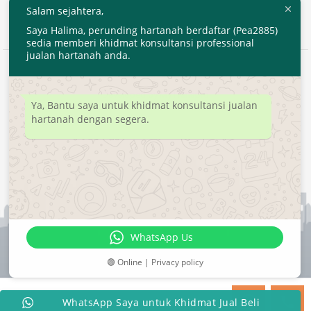
Salam sejahtera,
Saya Halima, perunding hartanah berdaftar (Pea2885)
sedia memberi khidmat konsultansi professional
jualan hartanah anda.
2020 © EjenHartanahKL.com. All Right Reserved.
Developed by
MyTranspro
Ya, Bantu saya untuk khidmat konsultansi jualan
hartanah dengan segera.
WhatsApp Us
🟢 Online | Privacy policy
WhatsApp Saya untuk Khidmat Jual Beli