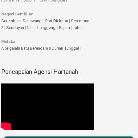
| Slim River | Bidor | Trolak | Sungkai |
Negeri Sembilan
Seremban
|
Senawang
|
Port Dickson
|
Seremban
2
|
Sendayan
|
Nilai
|
Lenggeng
|
Pajam
|
Labu
|
Melaka
Alor gajah
|
Batu Berendam
||
Durian Tunggal
|
Pencapaian Agensi Hartanah :