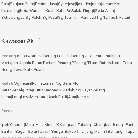
Raja
|
Saujana Putra
|
Bestari Jaya
|
Cyberjaya
|
Ijok
|
Jenjarum
|
Jeram
|
Kota
Kemuning
|
Kota Warisan
|
Kuala Kubu Br
|
Salak Tinggi
|
Setia Alam
|
Setiawangsa
|
Sg Pelek
|
Sg Pusu
|
Sg Tua
|
Tmn Permata
|
Tjg 12
|
Tasik Puteri
|
Kawasan Aktif
Penang
Butterworth
|
Seberang Perai
|
Seberang Jaya
|
Pmtg Pauh
|
Bkt
Mertajam
|
Kepala Batas
|
Bertam
|
Penang
|
P.Pinang
|
Tikam Batu
|
Nibong Tebal
|
Georgetown
|
Balik Pulau
|
Kedah
Sg Petani
|
Kulim
Lunas
|
Pdg Serai
|
Alor
Setar
|
Kedah
|
Jitra
|
Gurun
|
Bedong
|
K.Kedah
|
Sg.Layar
|
Kelang
Lama
|
Langkawi
|
Mergong
|
Anak Bukit
|
Arau
|
Kangar
|
Perak
Ipoh
|
Chemor
|
Meru
|
Hulu Kinta
|
K.Kangsar
|
Taiping
|
Changkat Jering
|
Parit
Buntar
|
Bagan Serai
|
Jawi
|
Sungai Bakap
|
Tanjung Malim
|
Behrang
|
Tapah